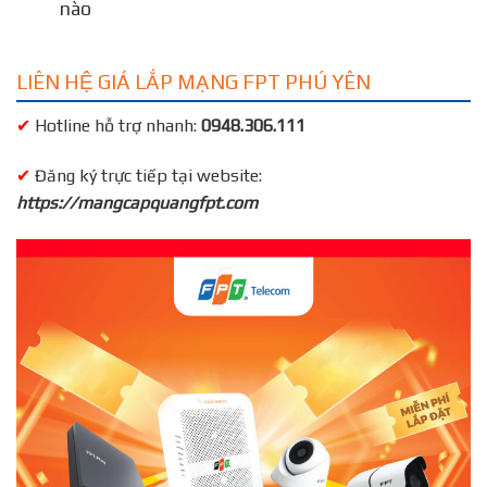
nào
LIÊN HỆ GIÁ LẮP MẠNG FPT PHÚ YÊN
✔
Hotline hỗ trợ nhanh:
0948.306.111
✔
Đăng ký trực tiếp tại website:
https://mangcapquangfpt.com