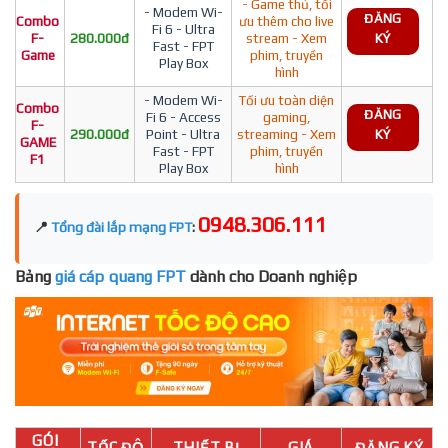
- Game thủ, tối
- Modem Wi-
ĐĂNG
Combo
ưu thêm cho live
Fi 6 - Ultra
F-
280.000đ
stream - Xem
KÝ
Fast - FPT
Game
phim, truyền
Play Box
hình
- Modem Wi-
Tối ưu toàn diện
Combo
ĐĂNG
Fi 6 - Access
gaming,
F-
290.000đ
Point - Ultra
streaming - Xem
KÝ
GAME
Fast - FPT
phim, truyền
F1
Play Box
hình
0948.306.111
📍
Tổng đài lắp mạng FPT
:
Bảng
giá cáp quang FPT
dành cho Doanh nghiệp
GÓI
TỐC ĐỘ
THIẾT BỊ
GIÁ
ĐĂNG KÝ