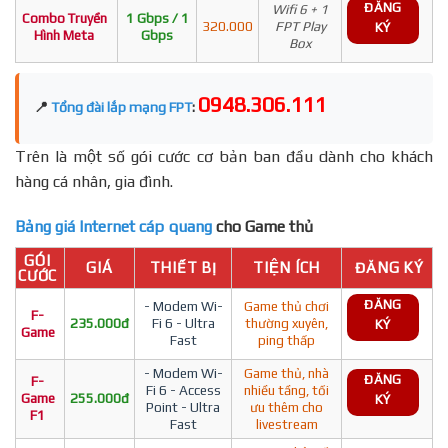
ĐĂNG
Wifi 6 + 1
Combo Truyền
1 Gbps / 1
320.000
FPT Play
KÝ
Hình Meta
Gbps
Box
0948.306.111
📍
Tổng đài lắp mạng FPT
:
Trên là một số gói cước cơ bản ban đầu dành cho khách
hàng cá nhân, gia đình.
Bảng giá Internet cáp quang
cho Game thủ
GÓI
GIÁ
THIẾT BỊ
TIỆN ÍCH
ĐĂNG KÝ
CƯỚC
ĐĂNG
- Modem Wi-
Game thủ chơi
F-
235.000đ
Fi 6 - Ultra
thường xuyên,
KÝ
Game
Fast
ping thấp
- Modem Wi-
Game thủ, nhà
ĐĂNG
F-
Fi 6 - Access
nhiều tầng, tối
Game
255.000đ
KÝ
Point - Ultra
ưu thêm cho
F1
Fast
livestream