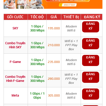
GÓI CƯỚC
TỐC ĐỘ
GIÁ
THIẾT BỊ
ĐĂNG KÝ
ĐĂNG
1 Gbps /
Modem
SKY
195.000
KÝ
300 Mbps
Wifi 6
ĐĂNG
Wifi 6 + 1
Combo Truyền
1 Gbps /
210.000
FPT Play
KÝ
Hình SKY
300 Mbps
Box
ĐĂNG
1 Gbps /
Modem
F-Game
235.000
KÝ
300 Mbps
Wifi 6
ĐĂNG
Wifi 6 + 1
Combo Truyền
1 Gbps /
280.000
FPT Play
KÝ
Hình F-Game
300 Mbps
Box
ĐĂNG
1 Gbps / 1
Modem
Meta
305.000
KÝ
Gbps
Wifi 6