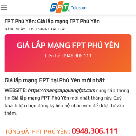
Skip
to
content
FPT Phú Yên: Giá lắp mạng FPT Phú Yên
ĐĂNG NGÀY: 03/07/2026 | TÁC GIẢ:
GIÁ LẮP MẠNG FPT PHÚ YÊN
Liên hệ: 0948.306.111
Giá lắp mạng FPT tại Phú Yên mới nhất
WEBSITE:
https://mangcapquangfpt.com
cung cấp thông
tin
Giá lắp mạng FPT
Phú Yên
mới nhất tháng này. Quý
khách lựa chọn đăng ký liên hệ nhân viên để được tư vấn
thêm.
0948.306.111
TỔNG ĐÀI FPT PHÚ YÊN :