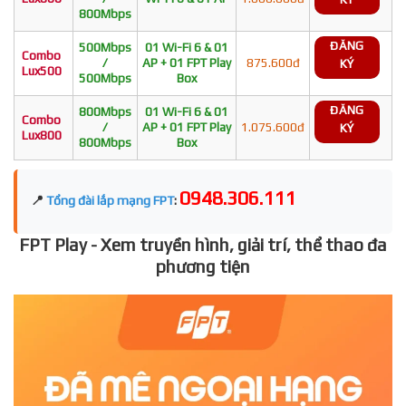
800Mbps
ĐĂNG
500Mbps
01 Wi-Fi 6 & 01
Combo
/
AP + 01 FPT Play
875.600đ
KÝ
Lux500
500Mbps
Box
ĐĂNG
800Mbps
01 Wi-Fi 6 & 01
Combo
/
AP + 01 FPT Play
1.075.600đ
KÝ
Lux800
800Mbps
Box
0948.306.111
📍
Tổng đài lắp mạng FPT
:
FPT Play - Xem truyền hình, giải trí, thể thao đa
phương tiện