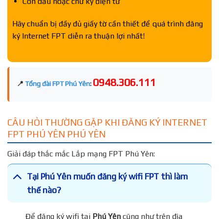
Con dấu hoặc chữ ký điện tử
Hãy chuẩn bị đầy đủ giấy tờ cần thiết để quá trình đăng
ký Internet FPT diễn ra thuận lợi nhất!
0948.306.111
📍
Tổng đài FPT Phú Yên
:
CÂU HỎI THƯỜNG GẶP KHI ĐĂNG KÝ INTERNET
FPT PHÚ YÊN PHÚ YÊN
Giải đáp thắc mắc Lắp mạng FPT Phú Yên:
Tại Phú Yên muốn đăng ký wifi FPT thì làm
thế nào?
Để đăng ký wifi tại
Phú Yên
cũng như trên địa