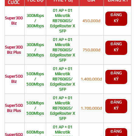
CƯỚC
01 AP + 01
ĐĂNG
300Mbps
Mikrotik
Super300
/
RB760iGS/
450.000đ
KÝ
Biz
300Mbps
EdgeRouter X
SFP
01 AP + 01
ĐĂNG
300Mbps
Mikrotik
Super300
/
RB760iGS/
750.000đ
KÝ
Biz Plus
300Mbps
EdgeRouter X
SFP
01 AP + 01
ĐĂNG
500Mbps
Mikrotik
Super500
/
RB760iGS/
1.400.000đ
KÝ
Biz
500Mbps
EdgeRouter X
SFP
01 AP + 01
ĐĂNG
500Mbps
Mikrotik
Super500
/
RB760iGS/
1.700.000đ
KÝ
Biz Plus
500Mbps
EdgeRouter X
SFP
01 AP + 01
ĐĂNG
600Mbps
Mikrotik
Super600