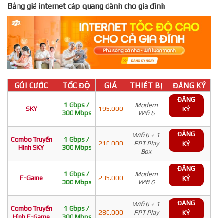
Bảng giá internet cáp quang dành cho gia đình
GÓI CƯỚC
TỐC ĐỘ
GIÁ
THIẾT BỊ
ĐĂNG KÝ
ĐĂNG
1 Gbps /
Modem
SKY
195.000
KÝ
300 Mbps
Wifi 6
ĐĂNG
Wifi 6 + 1
Combo Truyền
1 Gbps /
210.000
FPT Play
KÝ
Hình SKY
300 Mbps
Box
ĐĂNG
1 Gbps /
Modem
F-Game
235.000
KÝ
300 Mbps
Wifi 6
ĐĂNG
Wifi 6 + 1
Combo Truyền
1 Gbps /
280.000
FPT Play
KÝ
Hình F-Game
300 Mbps