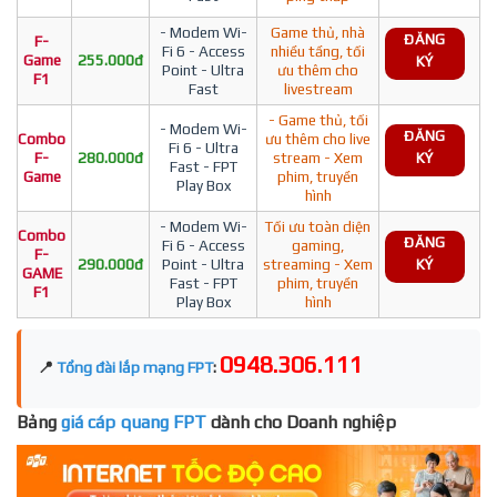
- Modem Wi-
Game thủ, nhà
ĐĂNG
F-
Fi 6 - Access
nhiều tầng, tối
Game
255.000đ
KÝ
Point - Ultra
ưu thêm cho
F1
Fast
livestream
- Game thủ, tối
- Modem Wi-
ĐĂNG
Combo
ưu thêm cho live
Fi 6 - Ultra
F-
280.000đ
stream - Xem
KÝ
Fast - FPT
Game
phim, truyền
Play Box
hình
- Modem Wi-
Tối ưu toàn diện
Combo
ĐĂNG
Fi 6 - Access
gaming,
F-
290.000đ
Point - Ultra
streaming - Xem
KÝ
GAME
Fast - FPT
phim, truyền
F1
Play Box
hình
0948.306.111
📍
Tổng đài lắp mạng FPT
:
Bảng
giá cáp quang FPT
dành cho Doanh nghiệp