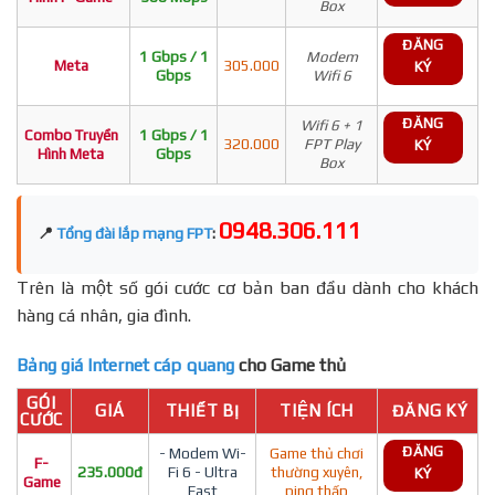
Box
ĐĂNG
1 Gbps / 1
Modem
Meta
305.000
KÝ
Gbps
Wifi 6
ĐĂNG
Wifi 6 + 1
Combo Truyền
1 Gbps / 1
320.000
FPT Play
KÝ
Hình Meta
Gbps
Box
0948.306.111
📍
Tổng đài lắp mạng FPT
:
Trên là một số gói cước cơ bản ban đầu dành cho khách
hàng cá nhân, gia đình.
Bảng giá Internet cáp quang
cho Game thủ
GÓI
GIÁ
THIẾT BỊ
TIỆN ÍCH
ĐĂNG KÝ
CƯỚC
ĐĂNG
- Modem Wi-
Game thủ chơi
F-
235.000đ
Fi 6 - Ultra
thường xuyên,
KÝ
Game
Fast
ping thấp