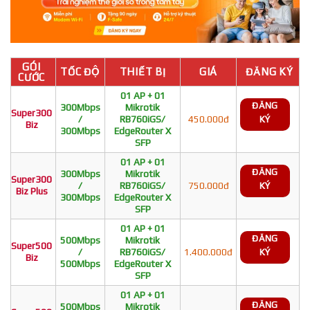
GÓI
TỐC ĐỘ
THIẾT BỊ
GIÁ
ĐĂNG KÝ
CƯỚC
01 AP + 01
ĐĂNG
300Mbps
Mikrotik
Super300
/
RB760iGS/
450.000đ
KÝ
Biz
300Mbps
EdgeRouter X
SFP
01 AP + 01
ĐĂNG
300Mbps
Mikrotik
Super300
/
RB760iGS/
750.000đ
KÝ
Biz Plus
300Mbps
EdgeRouter X
SFP
01 AP + 01
ĐĂNG
500Mbps
Mikrotik
Super500
/
RB760iGS/
1.400.000đ
KÝ
Biz
500Mbps
EdgeRouter X
SFP
01 AP + 01
ĐĂNG
500Mbps
Mikrotik