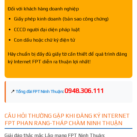
Đối với khách hàng doanh nghiệp
Giấy phép kinh doanh (bản sao công chứng)
CCCD người đại diện pháp luật
Con dấu hoặc chữ ký điện tử
Hãy chuẩn bị đầy đủ giấy tờ cần thiết để quá trình đăng
ký Internet FPT diễn ra thuận lợi nhất!
0948.306.111
📍
Tổng đài FPT Ninh Thuận
:
CÂU HỎI THƯỜNG GẶP KHI ĐĂNG KÝ INTERNET
FPT PHAN RANG-THÁP CHÀM NINH THUẬN
Giải đáp thắc mắc Lắp mạng FPT Ninh Thuận: