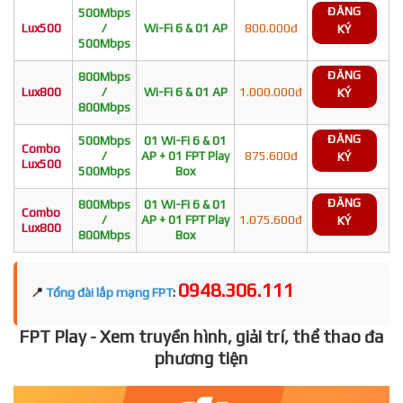
ĐĂNG
500Mbps
Lux500
/
Wi-Fi 6 & 01 AP
800.000đ
KÝ
500Mbps
ĐĂNG
800Mbps
Lux800
/
Wi-Fi 6 & 01 AP
1.000.000đ
KÝ
800Mbps
ĐĂNG
500Mbps
01 Wi-Fi 6 & 01
Combo
/
AP + 01 FPT Play
875.600đ
KÝ
Lux500
500Mbps
Box
ĐĂNG
800Mbps
01 Wi-Fi 6 & 01
Combo
/
AP + 01 FPT Play
1.075.600đ
KÝ
Lux800
800Mbps
Box
0948.306.111
📍
Tổng đài lắp mạng FPT
:
FPT Play - Xem truyền hình, giải trí, thể thao đa
phương tiện