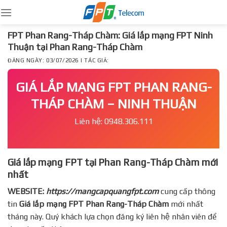
Skip
to
content
FPT Phan Rang-Tháp Chàm: Giá lắp mạng FPT Ninh
Thuận tại Phan Rang-Tháp Chàm
ĐĂNG NGÀY: 03/07/2026 | TÁC GIẢ:
GIÁ LẮP MẠNG FPT PHAN RANG-
THÁP CHÀM – NINH THUẬN
Liên hệ: 0948.306.111
Giá lắp mạng FPT tại Phan Rang-Tháp Chàm mới
nhất
WEBSITE:
https://mangcapquangfpt.com
cung cấp thông
tin
Giá lắp mạng FPT
Phan Rang-Tháp Chàm
mới nhất
tháng này. Quý khách lựa chọn đăng ký liên hệ nhân viên để