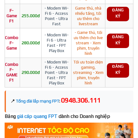
- Modem Wi-
Game thủ, nhà
ĐĂNG
F-
Fi 6 - Access
nhiều tầng, tối
Game
255.000đ
KÝ
Point - Ultra
ưu thêm cho
F1
Fast
livestream
- Game thủ, tối
- Modem Wi-
ĐĂNG
Combo
ưu thêm cho live
Fi 6 - Ultra
F-
280.000đ
stream - Xem
KÝ
Fast - FPT
Game
phim, truyền
Play Box
hình
- Modem Wi-
Tối ưu toàn diện
Combo
ĐĂNG
Fi 6 - Access
gaming,
F-
290.000đ
Point - Ultra
streaming - Xem
KÝ
GAME
Fast - FPT
phim, truyền
F1
Play Box
hình
0948.306.111
📍
Tổng đài lắp mạng FPT
:
Bảng
giá cáp quang FPT
dành cho Doanh nghiệp