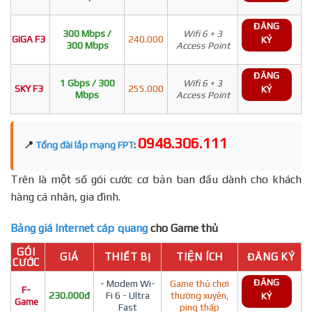
ĐĂNG
300 Mbps /
Wifi 6 + 3
GIGA F3
240.000
KÝ
300 Mbps
Access Point
ĐĂNG
1 Gbps / 300
Wifi 6 + 3
SKY F3
255.000
KÝ
Mbps
Access Point
0948.306.111
📍
Tổng đài lắp mạng FPT
:
Trên là một số gói cước cơ bản ban đầu dành cho khách
hàng cá nhân, gia đình.
Bảng giá Internet cáp quang
cho Game thủ
GÓI
GIÁ
THIẾT BỊ
TIỆN ÍCH
ĐĂNG KÝ
CƯỚC
ĐĂNG
- Modem Wi-
Game thủ chơi
F-
230.000đ
Fi 6 - Ultra
thường xuyên,
KÝ
Game
Fast
ping thấp