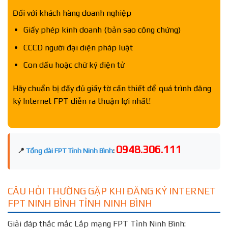
Đối với khách hàng doanh nghiệp
Giấy phép kinh doanh (bản sao công chứng)
CCCD người đại diện pháp luật
Con dấu hoặc chữ ký điện tử
Hãy chuẩn bị đầy đủ giấy tờ cần thiết để quá trình đăng
ký Internet FPT diễn ra thuận lợi nhất!
0948.306.111
📍
Tổng đài FPT Tỉnh Ninh Bình
:
CÂU HỎI THƯỜNG GẶP KHI ĐĂNG KÝ INTERNET
FPT NINH BÌNH TỈNH NINH BÌNH
Giải đáp thắc mắc Lắp mạng FPT Tỉnh Ninh Bình: