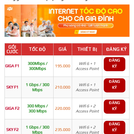
GÓI
TỐC ĐỘ
GIÁ
THIẾT BỊ
ĐĂNG KÝ
CƯỚC
ĐĂNG
300Mbps /
Wifi 6 + 1
GIGA F1
195.000
KÝ
300Mbps
Access Point
ĐĂNG
1 Gbps / 300
Wifi 6 + 1
SKY F1
210.000
KÝ
Mbps
Access Point
ĐĂNG
300 Mbps /
Wifi 6 + 2
GIGA F2
220.000
KÝ
300 Mbps
Access Point
ĐĂNG
1 Gbps / 300
Wifi 6 + 2
SKY F2
235.000
KÝ
Mbps
Access Point