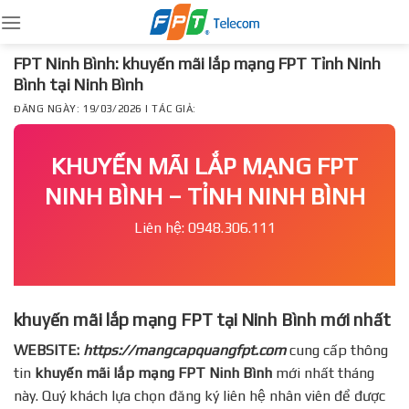
Skip
to
content
FPT Ninh Bình: khuyến mãi lắp mạng FPT Tỉnh Ninh
Bình tại Ninh Bình
ĐĂNG NGÀY: 19/03/2026 | TÁC GIẢ:
KHUYẾN MÃI LẮP MẠNG FPT
NINH BÌNH – TỈNH NINH BÌNH
Liên hệ: 0948.306.111
khuyến mãi lắp mạng FPT tại Ninh Bình mới nhất
WEBSITE:
https://mangcapquangfpt.com
cung cấp thông
tin
khuyến mãi lắp mạng FPT
Ninh Bình
mới nhất tháng
này. Quý khách lựa chọn đăng ký liên hệ nhân viên để được