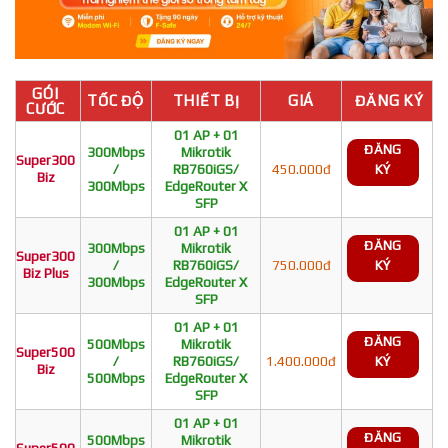
GÓI
TỐC ĐỘ
THIẾT BỊ
GIÁ
ĐĂNG KÝ
CƯỚC
01 AP + 01
ĐĂNG
300Mbps
Mikrotik
Super300
/
RB760iGS/
450.000đ
KÝ
Biz
300Mbps
EdgeRouter X
SFP
01 AP + 01
ĐĂNG
300Mbps
Mikrotik
Super300
/
RB760iGS/
750.000đ
KÝ
Biz Plus
300Mbps
EdgeRouter X
SFP
01 AP + 01
ĐĂNG
500Mbps
Mikrotik
Super500
/
RB760iGS/
1.400.000đ
KÝ
Biz
500Mbps
EdgeRouter X
SFP
01 AP + 01
ĐĂNG
500Mbps
Mikrotik
Super500