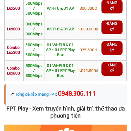
ĐĂNG
500Mbps
Lux500
/
Wi-Fi 6 & 01 AP
800.000đ
KÝ
500Mbps
ĐĂNG
800Mbps
Lux800
/
Wi-Fi 6 & 01 AP
1.000.000đ
KÝ
800Mbps
ĐĂNG
500Mbps
01 Wi-Fi 6 & 01
Combo
/
AP + 01 FPT Play
875.600đ
KÝ
Lux500
500Mbps
Box
ĐĂNG
800Mbps
01 Wi-Fi 6 & 01
Combo
/
AP + 01 FPT Play
1.075.600đ
KÝ
Lux800
800Mbps
Box
0948.306.111
📍
Tổng đài lắp mạng FPT
:
FPT Play - Xem truyền hình, giải trí, thể thao đa
phương tiện