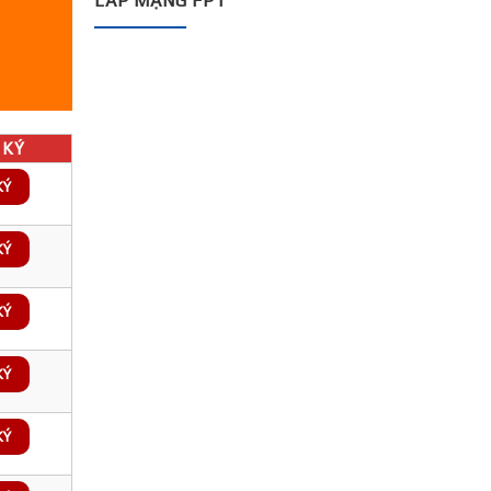
LẮP MẠNG FPT
KÝ
KÝ
KÝ
KÝ
KÝ
KÝ