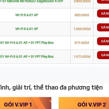
+ 01 Mikrotik RB760iGS/ EdgeRouter X SFP
3.800.000đ
ĐĂN
Wi-Fi 6 & 01 AP
800.000đ
ĐĂN
Wi-Fi 6 & 01 AP
1.000.000đ
ĐĂN
01 Wi-Fi 6 & 01 AP + 01 FPT Play Box
875.600đ
ĐĂN
01 Wi-Fi 6 & 01 AP + 01 FPT Play Box
1.075.600đ
nh, giải trí, thể thao đa phương tiện