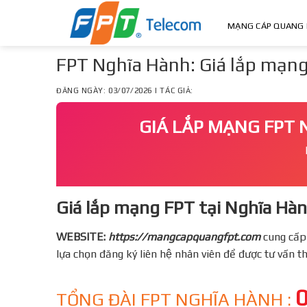
Skip
to
MẠNG CÁP QUANG 
content
FPT Nghĩa Hành: Giá lắp mạng
ĐĂNG NGÀY: 03/07/2026 | TÁC GIẢ:
GIÁ LẮP MẠNG FPT 
Giá lắp mạng FPT tại Nghĩa Hàn
WEBSITE:
https://mangcapquangfpt.com
cung cấp
lựa chọn đăng ký liên hệ nhân viên để được tư vấn 
TỔNG ĐÀI FPT NGHĨA HÀNH :