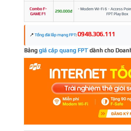
Combo F-
- Modem Wi-Fi 6 - Access Point
290.000đ
GAME F1
FPT Play Box
0948.306.111
📍
Tổng đài lắp mạng FPT
:
Bảng
giá cáp quang FPT
dành cho Doanh