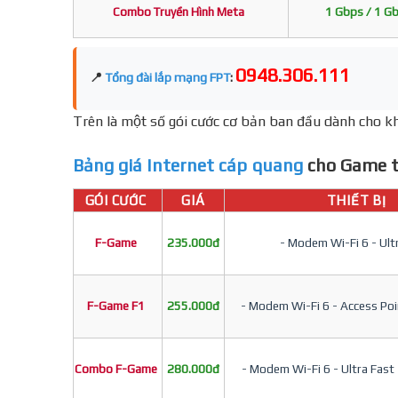
Combo Truyền Hình Meta
1 Gbps / 1 G
0948.306.111
📍
Tổng đài lắp mạng FPT
:
Trên là một số gói cước cơ bản ban đầu dành cho kh
Bảng giá Internet cáp quang
cho Game t
GÓI CƯỚC
GIÁ
THIẾT BỊ
F-Game
235.000đ
- Modem Wi-Fi 6 - Ult
F-Game F1
255.000đ
- Modem Wi-Fi 6 - Access Poin
Combo F-Game
280.000đ
- Modem Wi-Fi 6 - Ultra Fast 