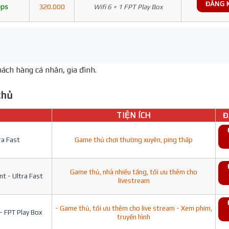
ĐĂNG 
bps
320.000
Wifi 6 + 1 FPT Play Box
ách hàng cá nhân, gia đình.
hủ
TIỆN ÍCH
Đ
ra Fast
Game thủ chơi thường xuyên, ping thấp
Game thủ, nhà nhiều tầng, tối ưu thêm cho
t - Ultra Fast
livestream
- Game thủ, tối ưu thêm cho live stream - Xem phim,
- FPT Play Box
truyền hình