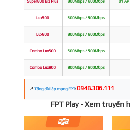
Super800 Biz Plus
800Mbps / 800Mbps
01 AP 
Lux500
500Mbps / 500Mbps
Lux800
800Mbps / 800Mbps
Combo Lux500
500Mbps / 500Mbps
Combo Lux800
800Mbps / 800Mbps
0948.306.111
📍
Tổng đài lắp mạng FPT
:
FPT Play - Xem truyền hì