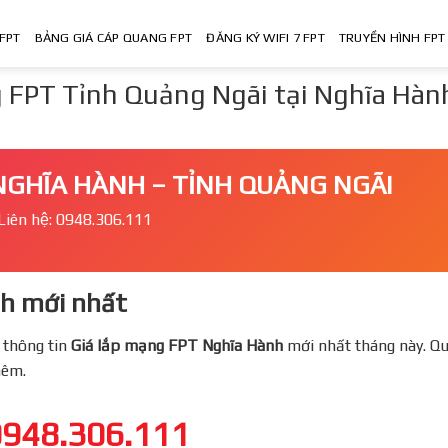
FPT
BẢNG GIÁ CÁP QUANG FPT
ĐĂNG KÝ WIFI 7 FPT
TRUYỀN HÌNH FPT
 FPT Tỉnh Quảng Ngãi tại Nghĩa Hàn
NGHĨA HÀNH – TỈNH QUẢNG NGÃI
Liên hệ: 0948.306.111
h mới nhất
 thông tin
Giá lắp mạng FPT
Nghĩa Hành
mới nhất tháng này. Qu
thêm.
0948.306.111