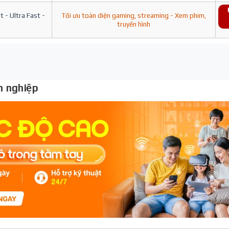
 - Ultra Fast -
Tối ưu toàn diện gaming, streaming - Xem phim,
truyền hình
 nghiệp