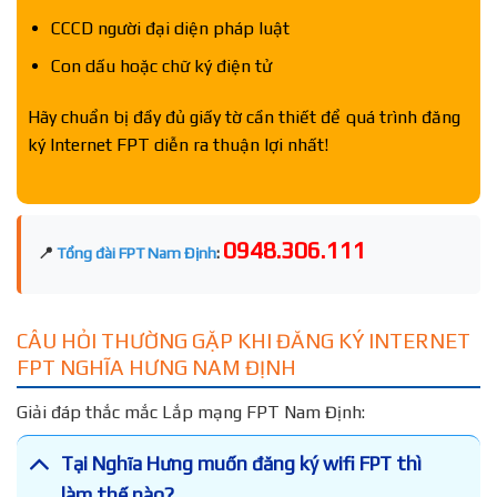
CCCD người đại diện pháp luật
Con dấu hoặc chữ ký điện tử
Hãy chuẩn bị đầy đủ giấy tờ cần thiết để quá trình đăng
ký Internet FPT diễn ra thuận lợi nhất!
0948.306.111
📍
Tổng đài FPT Nam Định
:
CÂU HỎI THƯỜNG GẶP KHI ĐĂNG KÝ INTERNET
FPT NGHĨA HƯNG NAM ĐỊNH
Giải đáp thắc mắc Lắp mạng FPT Nam Định:
Tại Nghĩa Hưng muốn đăng ký wifi FPT thì
làm thế nào?