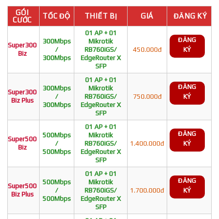
GÓI
TỐC ĐỘ
THIẾT BỊ
GIÁ
ĐĂNG KÝ
CƯỚC
01 AP + 01
ĐĂNG
300Mbps
Mikrotik
Super300
/
RB760iGS/
450.000đ
KÝ
Biz
300Mbps
EdgeRouter X
SFP
01 AP + 01
ĐĂNG
300Mbps
Mikrotik
Super300
/
RB760iGS/
750.000đ
KÝ
Biz Plus
300Mbps
EdgeRouter X
SFP
01 AP + 01
ĐĂNG
500Mbps
Mikrotik
Super500
/
RB760iGS/
1.400.000đ
KÝ
Biz
500Mbps
EdgeRouter X
SFP
01 AP + 01
ĐĂNG
500Mbps
Mikrotik
Super500
/
RB760iGS/
1.700.000đ
KÝ
Biz Plus
500Mbps
EdgeRouter X
SFP