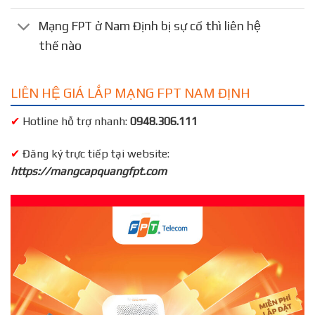
Mạng FPT ở Nam Định bị sự cố thì liên hệ
thế nào
LIÊN HỆ GIÁ LẮP MẠNG FPT NAM ĐỊNH
✔
Hotline hỗ trợ nhanh:
0948.306.111
✔
Đăng ký trực tiếp tại website:
https://mangcapquangfpt.com