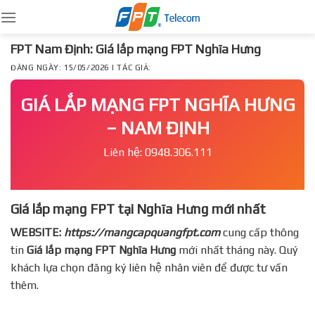
Skip
to
content
FPT Nam Định: Giá lắp mạng FPT Nghĩa Hưng
ĐĂNG NGÀY: 15/05/2026 | TÁC GIẢ:
GIÁ LẮP MẠNG FPT NGHĨA HƯNG
– NAM ĐỊNH
Liên hệ: 0948.306.111
Giá lắp mạng FPT tại Nghĩa Hưng mới nhất
WEBSITE:
https://mangcapquangfpt.com
cung cấp thông
tin
Giá lắp mạng FPT
Nghĩa Hưng
mới nhất tháng này. Quý
khách lựa chọn đăng ký liên hệ nhân viên để được tư vấn
thêm.