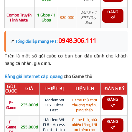
ĐĂNG
Wifi 6 + 1
Combo Truyền
1 Gbps / 1
320.000
FPT Play
KÝ
Hình Meta
Gbps
Box
0948.306.111
📍
Tổng đài lắp mạng FPT
:
Trên là một số gói cước cơ bản ban đầu dành cho khách
hàng cá nhân, gia đình.
Bảng giá Internet cáp quang
cho Game thủ
GÓI
GIÁ
THIẾT BỊ
TIỆN ÍCH
ĐĂNG KÝ
CƯỚC
ĐĂNG
- Modem Wi-
Game thủ chơi
F-
235.000đ
Fi 6 - Ultra
thường xuyên,
KÝ
Game
Fast
ping thấp
- Modem Wi-
Game thủ, nhà
ĐĂNG
F-
Fi 6 - Access
nhiều tầng, tối
Game
255.000đ
KÝ
Point - Ultra
ưu thêm cho