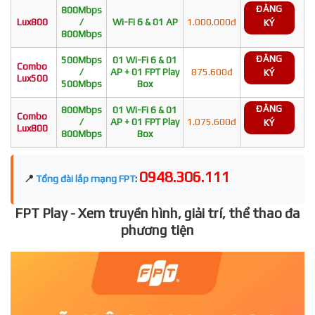
ĐĂNG
800Mbps
Lux800
/
Wi-Fi 6 & 01 AP
1.000.000đ
KÝ
800Mbps
ĐĂNG
500Mbps
01 Wi-Fi 6 & 01
Combo
/
AP + 01 FPT Play
875.600đ
KÝ
Lux500
500Mbps
Box
ĐĂNG
800Mbps
01 Wi-Fi 6 & 01
Combo
/
AP + 01 FPT Play
1.075.600đ
KÝ
Lux800
800Mbps
Box
0948.306.111
📍
Tổng đài lắp mạng FPT
:
FPT Play - Xem truyền hình, giải trí, thể thao đa
phương tiện