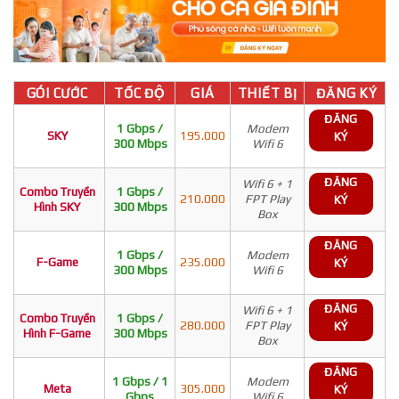
GÓI CƯỚC
TỐC ĐỘ
GIÁ
THIẾT BỊ
ĐĂNG KÝ
ĐĂNG
1 Gbps /
Modem
SKY
195.000
KÝ
300 Mbps
Wifi 6
ĐĂNG
Wifi 6 + 1
Combo Truyền
1 Gbps /
210.000
FPT Play
KÝ
Hình SKY
300 Mbps
Box
ĐĂNG
1 Gbps /
Modem
F-Game
235.000
KÝ
300 Mbps
Wifi 6
ĐĂNG
Wifi 6 + 1
Combo Truyền
1 Gbps /
280.000
FPT Play
KÝ
Hình F-Game
300 Mbps
Box
ĐĂNG
1 Gbps / 1
Modem
Meta
305.000
KÝ
Gbps
Wifi 6