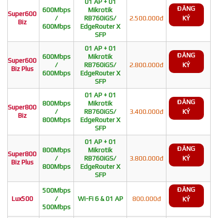
01 AP + 01
ĐĂNG
600Mbps
Mikrotik
Super600
/
RB760iGS/
2.500.000đ
KÝ
Biz
600Mbps
EdgeRouter X
SFP
01 AP + 01
ĐĂNG
600Mbps
Mikrotik
Super600
/
RB760iGS/
2.800.000đ
KÝ
Biz Plus
600Mbps
EdgeRouter X
SFP
01 AP + 01
ĐĂNG
800Mbps
Mikrotik
Super800
/
RB760iGS/
3.400.000đ
KÝ
Biz
800Mbps
EdgeRouter X
SFP
01 AP + 01
ĐĂNG
800Mbps
Mikrotik
Super800
/
RB760iGS/
3.800.000đ
KÝ
Biz Plus
800Mbps
EdgeRouter X
SFP
ĐĂNG
500Mbps
Lux500
/
Wi-Fi 6 & 01 AP
800.000đ
KÝ
500Mbps