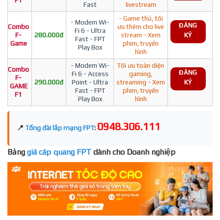
F1
Fast
livestream
- Game thủ, tối
- Modem Wi-
ĐĂNG
Combo
ưu thêm cho live
Fi 6 - Ultra
F-
280.000đ
stream - Xem
KÝ
Fast - FPT
Game
phim, truyền
Play Box
hình
- Modem Wi-
Tối ưu toàn diện
Combo
ĐĂNG
Fi 6 - Access
gaming,
F-
290.000đ
Point - Ultra
streaming - Xem
KÝ
GAME
Fast - FPT
phim, truyền
F1
Play Box
hình
0948.306.111
📍
Tổng đài lắp mạng FPT
:
Bảng
giá cáp quang FPT
dành cho Doanh nghiệp