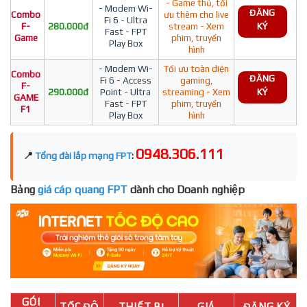
- Game thủ, tối
- Modem Wi-
ĐĂNG
Combo
ưu thêm cho live
Fi 6 - Ultra
F-
280.000đ
stream - Xem
KÝ
Fast - FPT
Game
phim, truyền
Play Box
hình
- Modem Wi-
Tối ưu toàn diện
Combo
ĐĂNG
Fi 6 - Access
gaming,
F-
290.000đ
Point - Ultra
streaming - Xem
KÝ
GAME
Fast - FPT
phim, truyền
F1
Play Box
hình
0948.306.111
📍
Tổng đài lắp mạng FPT
:
Bảng
giá cáp quang FPT
dành cho Doanh nghiệp
GÓI
TỐC ĐỘ
THIẾT BỊ
GIÁ
ĐĂNG KÝ