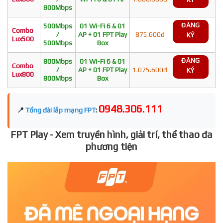
800Mbps
ĐĂNG
500Mbps
01 Wi-Fi 6 & 01
Combo
/
AP + 01 FPT Play
875.600đ
KÝ
Lux500
500Mbps
Box
ĐĂNG
800Mbps
01 Wi-Fi 6 & 01
Combo
/
AP + 01 FPT Play
1.075.600đ
KÝ
Lux800
800Mbps
Box
0948.306.111
📍
Tổng đài lắp mạng FPT
:
FPT Play - Xem truyền hình, giải trí, thể thao đa
phương tiện