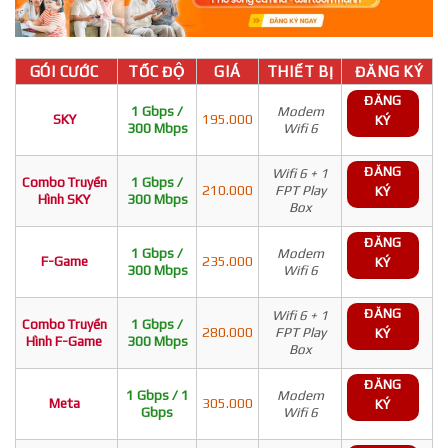
GÓI CƯỚC
TỐC ĐỘ
GIÁ
THIẾT BỊ
ĐĂNG KÝ
ĐĂNG
1 Gbps /
Modem
SKY
195.000
KÝ
300 Mbps
Wifi 6
ĐĂNG
Wifi 6 + 1
Combo Truyền
1 Gbps /
210.000
FPT Play
KÝ
Hình SKY
300 Mbps
Box
ĐĂNG
1 Gbps /
Modem
F-Game
235.000
KÝ
300 Mbps
Wifi 6
ĐĂNG
Wifi 6 + 1
Combo Truyền
1 Gbps /
280.000
FPT Play
KÝ
Hình F-Game
300 Mbps
Box
ĐĂNG
1 Gbps / 1
Modem
Meta
305.000
KÝ
Gbps
Wifi 6