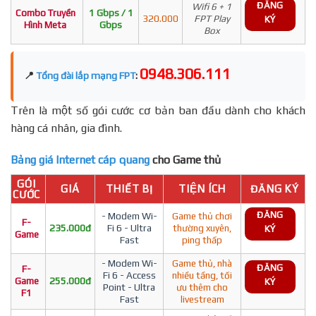
ĐĂNG
Wifi 6 + 1
Combo Truyền
1 Gbps / 1
320.000
FPT Play
KÝ
Hình Meta
Gbps
Box
0948.306.111
📍
Tổng đài lắp mạng FPT
:
Trên là một số gói cước cơ bản ban đầu dành cho khách
hàng cá nhân, gia đình.
Bảng giá Internet cáp quang
cho Game thủ
GÓI
GIÁ
THIẾT BỊ
TIỆN ÍCH
ĐĂNG KÝ
CƯỚC
ĐĂNG
- Modem Wi-
Game thủ chơi
F-
235.000đ
Fi 6 - Ultra
thường xuyên,
KÝ
Game
Fast
ping thấp
- Modem Wi-
Game thủ, nhà
ĐĂNG
F-
Fi 6 - Access
nhiều tầng, tối
Game
255.000đ
KÝ
Point - Ultra
ưu thêm cho
F1
Fast
livestream