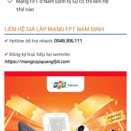
Mạng FPT ở Nam Định bị sự cố thì liên hệ
thế nào
LIÊN HỆ GIÁ LẮP MẠNG FPT NAM ĐỊNH
✔
Hotline hỗ trợ nhanh:
0948.306.111
✔
Đăng ký trực tiếp tại website:
https://mangcapquangfpt.com