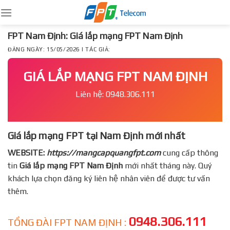
Skip
to
content
FPT Nam Định: Giá lắp mạng FPT Nam Định
ĐĂNG NGÀY: 15/05/2026 | TÁC GIẢ:
GIÁ LẮP MẠNG FPT NAM ĐỊNH
Liên hệ: 0948.306.111
Giá lắp mạng FPT tại Nam Định mới nhất
WEBSITE:
https://mangcapquangfpt.com
cung cấp thông
tin
Giá lắp mạng FPT
Nam Định
mới nhất tháng này. Quý
khách lựa chọn đăng ký liên hệ nhân viên để được tư vấn
thêm.
0948.306.111
TỔNG ĐÀI FPT NAM ĐỊNH :