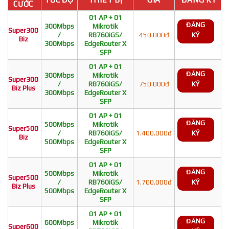
CƯỚC
01 AP + 01
ĐĂNG
300Mbps
Mikrotik
Super300
/
RB760iGS/
450.000đ
KÝ
Biz
300Mbps
EdgeRouter X
SFP
01 AP + 01
ĐĂNG
300Mbps
Mikrotik
Super300
/
RB760iGS/
750.000đ
KÝ
Biz Plus
300Mbps
EdgeRouter X
SFP
01 AP + 01
ĐĂNG
500Mbps
Mikrotik
Super500
/
RB760iGS/
1.400.000đ
KÝ
Biz
500Mbps
EdgeRouter X
SFP
01 AP + 01
ĐĂNG
500Mbps
Mikrotik
Super500
/
RB760iGS/
1.700.000đ
KÝ
Biz Plus
500Mbps
EdgeRouter X
SFP
01 AP + 01
ĐĂNG
600Mbps
Mikrotik
Super600