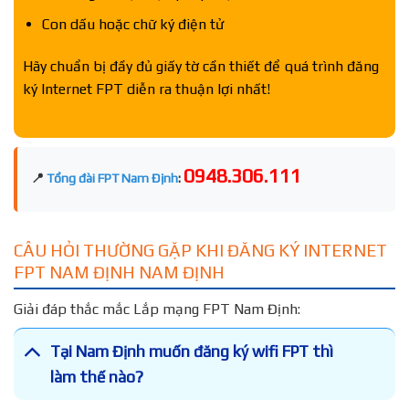
Con dấu hoặc chữ ký điện tử
Hãy chuẩn bị đầy đủ giấy tờ cần thiết để quá trình đăng
ký Internet FPT diễn ra thuận lợi nhất!
0948.306.111
📍
Tổng đài FPT Nam Định
:
CÂU HỎI THƯỜNG GẶP KHI ĐĂNG KÝ INTERNET
FPT NAM ĐỊNH NAM ĐỊNH
Giải đáp thắc mắc Lắp mạng FPT Nam Định:
Tại Nam Định muốn đăng ký wifi FPT thì
làm thế nào?