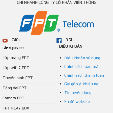
CHI NHÁNH CÔNG TY CỔ PHẦN VIỄN THÔNG
740k
3.5tr
ĐIỀU KHOẢN
LẮP MẠNG FPT
Lắp mạng FPT
Điều khoản sử dụng
Chính sách bảo mật
Lắp wifi 7 FPT
Chính sách thanh toán
Truyền hình FPT
Gửi góp ý, khiếu nại
Tổng đài FPT
Tin tuyển dụng
Camera FPT
Sơ đồ website
FPT PLAY BOX