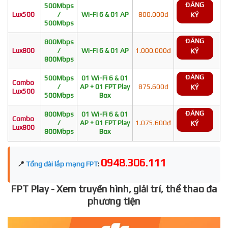
ĐĂNG
500Mbps
Lux500
/
Wi-Fi 6 & 01 AP
800.000đ
KÝ
500Mbps
ĐĂNG
800Mbps
Lux800
/
Wi-Fi 6 & 01 AP
1.000.000đ
KÝ
800Mbps
ĐĂNG
500Mbps
01 Wi-Fi 6 & 01
Combo
/
AP + 01 FPT Play
875.600đ
KÝ
Lux500
500Mbps
Box
ĐĂNG
800Mbps
01 Wi-Fi 6 & 01
Combo
/
AP + 01 FPT Play
1.075.600đ
KÝ
Lux800
800Mbps
Box
0948.306.111
📍
Tổng đài lắp mạng FPT
:
FPT Play - Xem truyền hình, giải trí, thể thao đa
phương tiện