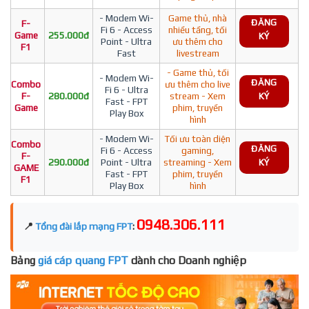
- Modem Wi-
Game thủ, nhà
ĐĂNG
F-
Fi 6 - Access
nhiều tầng, tối
Game
255.000đ
KÝ
Point - Ultra
ưu thêm cho
F1
Fast
livestream
- Game thủ, tối
- Modem Wi-
ĐĂNG
Combo
ưu thêm cho live
Fi 6 - Ultra
F-
280.000đ
stream - Xem
KÝ
Fast - FPT
Game
phim, truyền
Play Box
hình
- Modem Wi-
Tối ưu toàn diện
Combo
ĐĂNG
Fi 6 - Access
gaming,
F-
290.000đ
Point - Ultra
streaming - Xem
KÝ
GAME
Fast - FPT
phim, truyền
F1
Play Box
hình
0948.306.111
📍
Tổng đài lắp mạng FPT
:
Bảng
giá cáp quang FPT
dành cho Doanh nghiệp