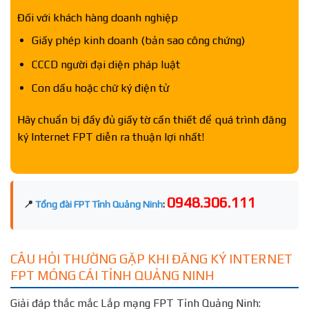
Đối với khách hàng doanh nghiệp
Giấy phép kinh doanh (bản sao công chứng)
CCCD người đại diện pháp luật
Con dấu hoặc chữ ký điện tử
Hãy chuẩn bị đầy đủ giấy tờ cần thiết để quá trình đăng
ký Internet FPT diễn ra thuận lợi nhất!
0948.306.111
📍
Tổng đài FPT Tỉnh Quảng Ninh
:
CÂU HỎI THƯỜNG GẶP KHI ĐĂNG KÝ INTERNET
FPT MÓNG CÁI TỈNH QUẢNG NINH
Giải đáp thắc mắc Lắp mạng FPT Tỉnh Quảng Ninh: