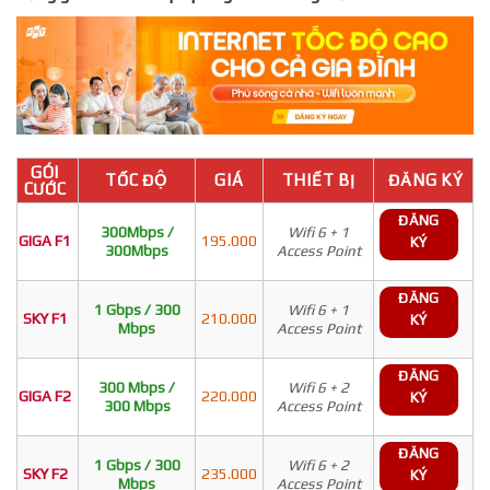
GÓI
TỐC ĐỘ
GIÁ
THIẾT BỊ
ĐĂNG KÝ
CƯỚC
ĐĂNG
300Mbps /
Wifi 6 + 1
GIGA F1
195.000
KÝ
300Mbps
Access Point
ĐĂNG
1 Gbps / 300
Wifi 6 + 1
SKY F1
210.000
KÝ
Mbps
Access Point
ĐĂNG
300 Mbps /
Wifi 6 + 2
GIGA F2
220.000
KÝ
300 Mbps
Access Point
ĐĂNG
1 Gbps / 300
Wifi 6 + 2
SKY F2
235.000
KÝ
Mbps
Access Point