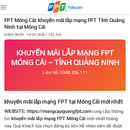
Skip
to
content
FPT Móng Cái: khuyến mãi lắp mạng FPT Tỉnh Quảng
Ninh tại Móng Cái
ĐĂNG NGÀY: 19/03/2026 | TÁC GIẢ:
KHUYẾN MÃI LẮP MẠNG FPT
MÓNG CÁI – TỈNH QUẢNG NINH
Liên hệ: 0948.306.111
khuyến mãi lắp mạng FPT tại Móng Cái mới nhất
WEBSITE:
https://mangcapquangfpt.com
cung cấp thông
tin
khuyến mãi lắp mạng FPT
Móng Cái
mới nhất tháng
này. Quý khách lựa chọn đăng ký liên hệ nhân viên để được