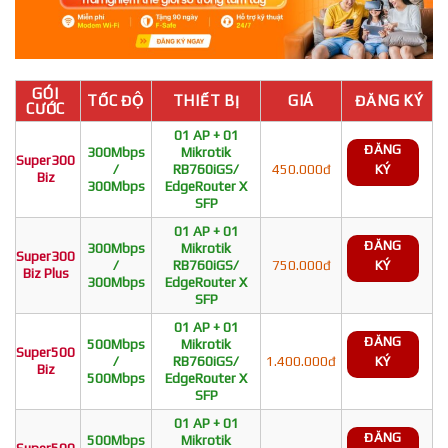
GÓI
TỐC ĐỘ
THIẾT BỊ
GIÁ
ĐĂNG KÝ
CƯỚC
01 AP + 01
ĐĂNG
300Mbps
Mikrotik
Super300
/
RB760iGS/
450.000đ
KÝ
Biz
300Mbps
EdgeRouter X
SFP
01 AP + 01
ĐĂNG
300Mbps
Mikrotik
Super300
/
RB760iGS/
750.000đ
KÝ
Biz Plus
300Mbps
EdgeRouter X
SFP
01 AP + 01
ĐĂNG
500Mbps
Mikrotik
Super500
/
RB760iGS/
1.400.000đ
KÝ
Biz
500Mbps
EdgeRouter X
SFP
01 AP + 01
ĐĂNG
500Mbps
Mikrotik
Super500