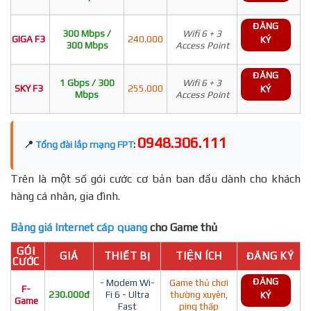
ĐĂNG
300 Mbps /
Wifi 6 + 3
GIGA F3
240.000
KÝ
300 Mbps
Access Point
ĐĂNG
1 Gbps / 300
Wifi 6 + 3
SKY F3
255.000
KÝ
Mbps
Access Point
0948.306.111
📍
Tổng đài lắp mạng FPT
:
Trên là một số gói cước cơ bản ban đầu dành cho khách
hàng cá nhân, gia đình.
Bảng giá Internet cáp quang
cho Game thủ
GÓI
GIÁ
THIẾT BỊ
TIỆN ÍCH
ĐĂNG KÝ
CƯỚC
ĐĂNG
- Modem Wi-
Game thủ chơi
F-
230.000đ
Fi 6 - Ultra
thường xuyên,
KÝ
Game
Fast
ping thấp