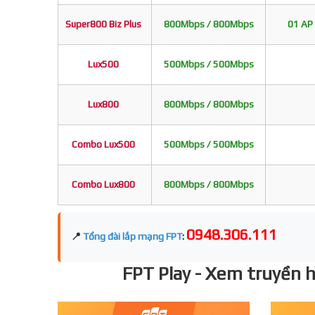
Super800 Biz Plus
800Mbps / 800Mbps
01 AP 
Lux500
500Mbps / 500Mbps
Lux800
800Mbps / 800Mbps
Combo Lux500
500Mbps / 500Mbps
Combo Lux800
800Mbps / 800Mbps
0948.306.111
📍
Tổng đài lắp mạng FPT
:
FPT Play - Xem truyền hì