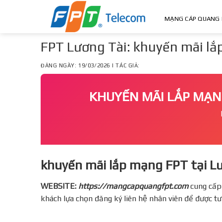
Skip
to
MẠNG CÁP QUANG 
content
FPT Lương Tài: khuyến mãi lắ
ĐĂNG NGÀY: 19/03/2026 | TÁC GIẢ:
KHUYẾN MÃI LẮP MẠ
khuyến mãi lắp mạng FPT tại L
WEBSITE:
https://mangcapquangfpt.com
cung cấp
khách lựa chọn đăng ký liên hệ nhân viên để được t