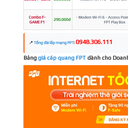
Combo F-
- Modem Wi-Fi 6 - Access Point
290.000đ
GAME F1
FPT Play Box
0948.306.111
📍
Tổng đài lắp mạng FPT
:
Bảng
giá cáp quang FPT
dành cho Doanh