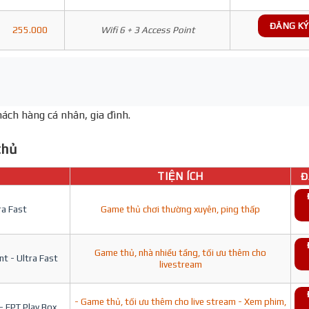
ĐĂNG KÝ
255.000
Wifi 6 + 3 Access Point
ách hàng cá nhân, gia đình.
hủ
TIỆN ÍCH
Đ
ra Fast
Game thủ chơi thường xuyên, ping thấp
Game thủ, nhà nhiều tầng, tối ưu thêm cho
t - Ultra Fast
livestream
- Game thủ, tối ưu thêm cho live stream - Xem phim,
- FPT Play Box