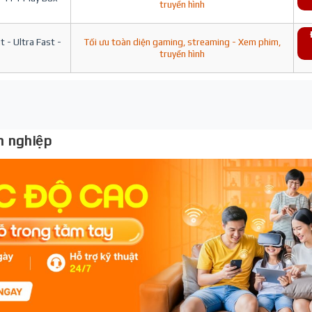
truyền hình
 - Ultra Fast -
Tối ưu toàn diện gaming, streaming - Xem phim,
truyền hình
 nghiệp