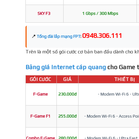
SKY F3
1 Gbps / 300 Mbps
0948.306.111
📍
Tổng đài lắp mạng FPT
:
Trên là một số gói cước cơ bản ban đầu dành cho kh
Bảng giá Internet cáp quang
cho Game t
GÓI CƯỚC
GIÁ
THIẾT BỊ
F-Game
230.000đ
- Modem Wi-Fi 6 - Ult
F-Game F1
255.000đ
- Modem Wi-Fi 6 - Access Poin
Combo F-Game
280.000đ
- Modem Wi-Fi 6 - Ultra Fast 