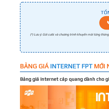
TỔ
(*) Lưu ý: Gói cước và chương trình khuyến mãi từng thán
BẢNG GIÁ
INTERNET FPT
MỚI 
Bảng giá internet cáp quang dành cho gi