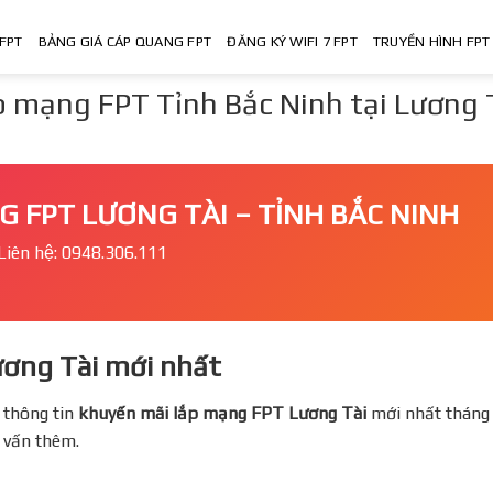
FPT
BẢNG GIÁ CÁP QUANG FPT
ĐĂNG KÝ WIFI 7 FPT
TRUYỀN HÌNH FPT
p mạng FPT Tỉnh Bắc Ninh tại Lương 
NG FPT LƯƠNG TÀI – TỈNH BẮC NINH
Liên hệ: 0948.306.111
ương Tài mới nhất
 thông tin
khuyến mãi lắp mạng FPT
Lương Tài
mới nhất tháng 
ư vấn thêm.