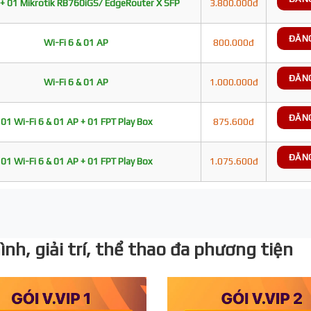
+ 01 Mikrotik RB760iGS/ EdgeRouter X SFP
3.800.000đ
ĐĂN
Wi-Fi 6 & 01 AP
800.000đ
ĐĂN
Wi-Fi 6 & 01 AP
1.000.000đ
ĐĂN
01 Wi-Fi 6 & 01 AP + 01 FPT Play Box
875.600đ
ĐĂN
01 Wi-Fi 6 & 01 AP + 01 FPT Play Box
1.075.600đ
nh, giải trí, thể thao đa phương tiện