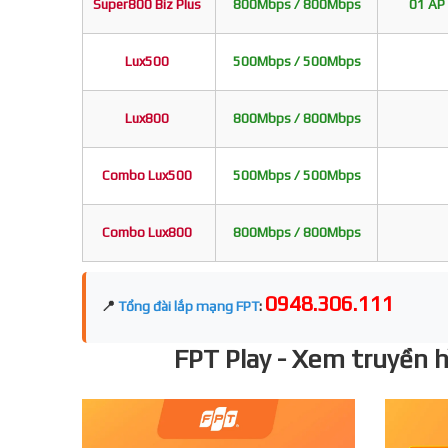
Super800 Biz Plus
800Mbps / 800Mbps
01 AP 
Lux500
500Mbps / 500Mbps
Lux800
800Mbps / 800Mbps
Combo Lux500
500Mbps / 500Mbps
Combo Lux800
800Mbps / 800Mbps
0948.306.111
📍
Tổng đài lắp mạng FPT
:
FPT Play - Xem truyền hì