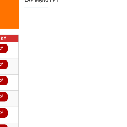
LẮP MẠNG FPT
KÝ
KÝ
KÝ
KÝ
KÝ
KÝ