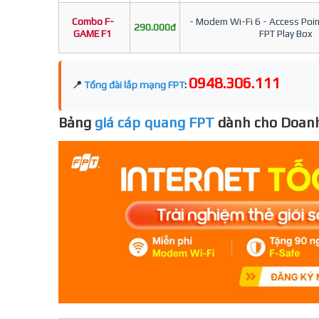
Combo F-
- Modem Wi-Fi 6 - Access Point
290.000đ
GAME F1
FPT Play Box
0948.306.111
📍
Tổng đài lắp mạng FPT
:
Bảng
giá cáp quang FPT
dành cho Doanh