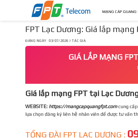
Skip
to
MẠNG CÁP QUANG 
content
FPT Lạc Dương: Giá lắp mạng 
ĐĂNG NGÀY: 03/07/2026 | TÁC GIẢ:
GIÁ LẮP MẠNG FPT
Giá lắp mạng FPT tại Lạc Dương
WEBSITE:
https://mangcapquangfpt.com
cung cấp
lựa chọn đăng ký liên hệ nhân viên để được tư vấn 
09
TỔNG ĐÀI FPT LẠC DƯƠNG :