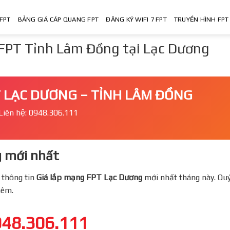
FPT
BẢNG GIÁ CÁP QUANG FPT
ĐĂNG KÝ WIFI 7 FPT
TRUYỀN HÌNH FPT
FPT Tỉnh Lâm Đồng tại Lạc Dương
 LẠC DƯƠNG – TỈNH LÂM ĐỒNG
Liên hệ: 0948.306.111
 mới nhất
 thông tin
Giá lắp mạng FPT
Lạc Dương
mới nhất tháng này. Quy
thêm.
48.306.111