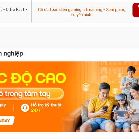
 - Ultra Fast -
Tối ưu toàn diện gaming, streaming - Xem phim,
truyền hình
 nghiệp