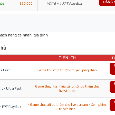
ĐĂNG 
bps
320.000
Wifi 6 + 1 FPT Play Box
ách hàng cá nhân, gia đình.
hủ
TIỆN ÍCH
Đ
ra Fast
Game thủ chơi thường xuyên, ping thấp
Game thủ, nhà nhiều tầng, tối ưu thêm cho
t - Ultra Fast
livestream
- Game thủ, tối ưu thêm cho live stream - Xem phim,
- FPT Play Box
truyền hình