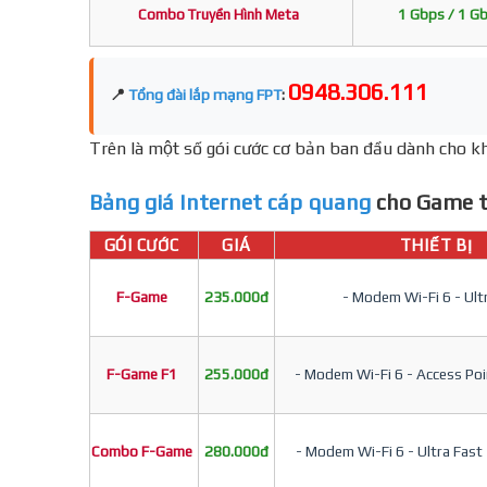
Combo Truyền Hình Meta
1 Gbps / 1 G
0948.306.111
📍
Tổng đài lắp mạng FPT
:
Trên là một số gói cước cơ bản ban đầu dành cho kh
Bảng giá Internet cáp quang
cho Game t
GÓI CƯỚC
GIÁ
THIẾT BỊ
F-Game
235.000đ
- Modem Wi-Fi 6 - Ult
F-Game F1
255.000đ
- Modem Wi-Fi 6 - Access Poin
Combo F-Game
280.000đ
- Modem Wi-Fi 6 - Ultra Fast 