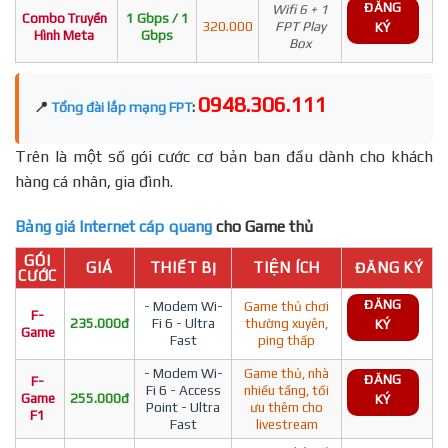
ĐĂNG
Wifi 6 + 1
Combo Truyền
1 Gbps / 1
320.000
FPT Play
KÝ
Hình Meta
Gbps
Box
0948.306.111
📍
Tổng đài lắp mạng FPT
:
Trên là một số gói cước cơ bản ban đầu dành cho khách
hàng cá nhân, gia đình.
Bảng giá Internet cáp quang
cho Game thủ
GÓI
GIÁ
THIẾT BỊ
TIỆN ÍCH
ĐĂNG KÝ
CƯỚC
ĐĂNG
- Modem Wi-
Game thủ chơi
F-
235.000đ
Fi 6 - Ultra
thường xuyên,
KÝ
Game
Fast
ping thấp
- Modem Wi-
Game thủ, nhà
ĐĂNG
F-
Fi 6 - Access
nhiều tầng, tối
Game
255.000đ
KÝ
Point - Ultra
ưu thêm cho
F1
Fast
livestream