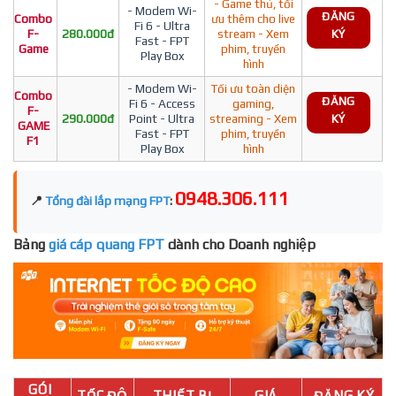
- Game thủ, tối
- Modem Wi-
ĐĂNG
Combo
ưu thêm cho live
Fi 6 - Ultra
F-
280.000đ
stream - Xem
KÝ
Fast - FPT
Game
phim, truyền
Play Box
hình
- Modem Wi-
Tối ưu toàn diện
Combo
ĐĂNG
Fi 6 - Access
gaming,
F-
290.000đ
Point - Ultra
streaming - Xem
KÝ
GAME
Fast - FPT
phim, truyền
F1
Play Box
hình
0948.306.111
📍
Tổng đài lắp mạng FPT
:
Bảng
giá cáp quang FPT
dành cho Doanh nghiệp
GÓI
TỐC ĐỘ
THIẾT BỊ
GIÁ
ĐĂNG KÝ