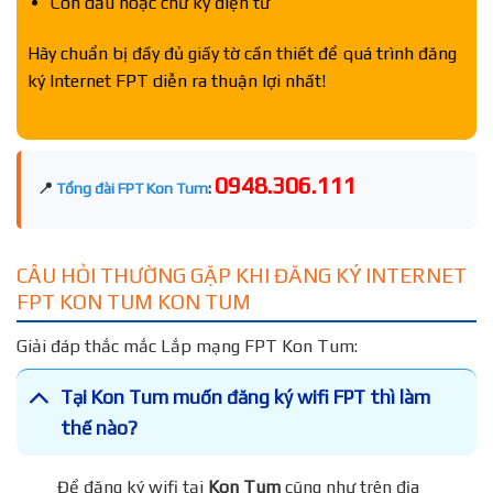
Con dấu hoặc chữ ký điện tử
Hãy chuẩn bị đầy đủ giấy tờ cần thiết để quá trình đăng
ký Internet FPT diễn ra thuận lợi nhất!
0948.306.111
📍
Tổng đài FPT Kon Tum
:
CÂU HỎI THƯỜNG GẶP KHI ĐĂNG KÝ INTERNET
FPT KON TUM KON TUM
Giải đáp thắc mắc Lắp mạng FPT Kon Tum:
Tại Kon Tum muốn đăng ký wifi FPT thì làm
thế nào?
Để đăng ký wifi tại
Kon Tum
cũng như trên địa