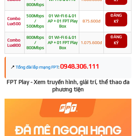
800Mbps
ĐĂNG
500Mbps
01 Wi-Fi 6 & 01
Combo
/
AP + 01 FPT Play
875.600đ
KÝ
Lux500
500Mbps
Box
ĐĂNG
800Mbps
01 Wi-Fi 6 & 01
Combo
/
AP + 01 FPT Play
1.075.600đ
KÝ
Lux800
800Mbps
Box
0948.306.111
📍
Tổng đài lắp mạng FPT
:
FPT Play - Xem truyền hình, giải trí, thể thao đa
phương tiện