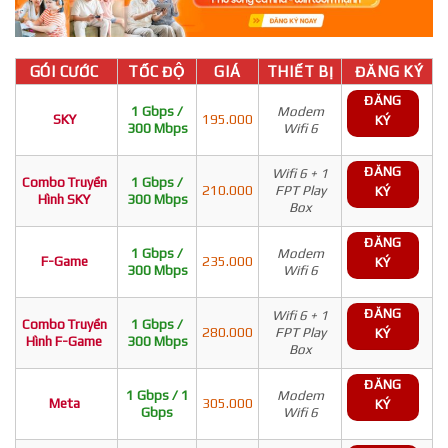
GÓI CƯỚC
TỐC ĐỘ
GIÁ
THIẾT BỊ
ĐĂNG KÝ
ĐĂNG
1 Gbps /
Modem
SKY
195.000
KÝ
300 Mbps
Wifi 6
ĐĂNG
Wifi 6 + 1
Combo Truyền
1 Gbps /
210.000
FPT Play
KÝ
Hình SKY
300 Mbps
Box
ĐĂNG
1 Gbps /
Modem
F-Game
235.000
KÝ
300 Mbps
Wifi 6
ĐĂNG
Wifi 6 + 1
Combo Truyền
1 Gbps /
280.000
FPT Play
KÝ
Hình F-Game
300 Mbps
Box
ĐĂNG
1 Gbps / 1
Modem
Meta
305.000
KÝ
Gbps
Wifi 6