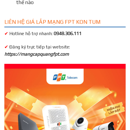
thế nào
LIÊN HỆ GIÁ LẮP MẠNG FPT KON TUM
✔
Hotline hỗ trợ nhanh:
0948.306.111
✔
Đăng ký trực tiếp tại website:
https://mangcapquangfpt.com