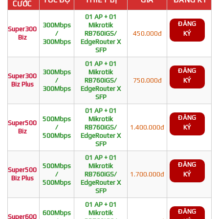
CƯỚC
01 AP + 01
ĐĂNG
300Mbps
Mikrotik
Super300
/
RB760iGS/
450.000đ
KÝ
Biz
300Mbps
EdgeRouter X
SFP
01 AP + 01
ĐĂNG
300Mbps
Mikrotik
Super300
/
RB760iGS/
750.000đ
KÝ
Biz Plus
300Mbps
EdgeRouter X
SFP
01 AP + 01
ĐĂNG
500Mbps
Mikrotik
Super500
/
RB760iGS/
1.400.000đ
KÝ
Biz
500Mbps
EdgeRouter X
SFP
01 AP + 01
ĐĂNG
500Mbps
Mikrotik
Super500
/
RB760iGS/
1.700.000đ
KÝ
Biz Plus
500Mbps
EdgeRouter X
SFP
01 AP + 01
ĐĂNG
600Mbps
Mikrotik
Super600