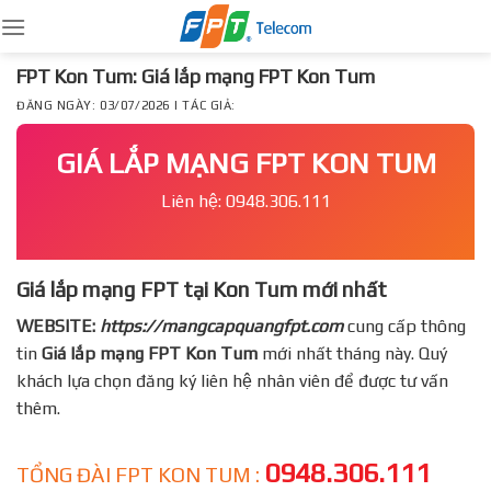
Skip
to
content
FPT Kon Tum: Giá lắp mạng FPT Kon Tum
ĐĂNG NGÀY: 03/07/2026 | TÁC GIẢ:
GIÁ LẮP MẠNG FPT KON TUM
Liên hệ: 0948.306.111
Giá lắp mạng FPT tại Kon Tum mới nhất
WEBSITE:
https://mangcapquangfpt.com
cung cấp thông
tin
Giá lắp mạng FPT
Kon Tum
mới nhất tháng này. Quý
khách lựa chọn đăng ký liên hệ nhân viên để được tư vấn
thêm.
0948.306.111
TỔNG ĐÀI FPT KON TUM :