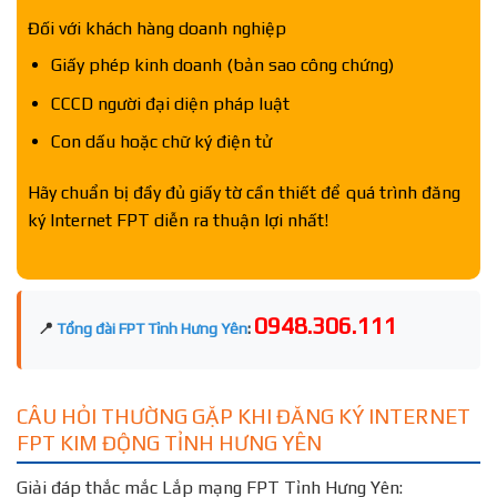
Đối với khách hàng doanh nghiệp
Giấy phép kinh doanh (bản sao công chứng)
CCCD người đại diện pháp luật
Con dấu hoặc chữ ký điện tử
Hãy chuẩn bị đầy đủ giấy tờ cần thiết để quá trình đăng
ký Internet FPT diễn ra thuận lợi nhất!
0948.306.111
📍
Tổng đài FPT Tỉnh Hưng Yên
:
CÂU HỎI THƯỜNG GẶP KHI ĐĂNG KÝ INTERNET
FPT KIM ĐỘNG TỈNH HƯNG YÊN
Giải đáp thắc mắc Lắp mạng FPT Tỉnh Hưng Yên: