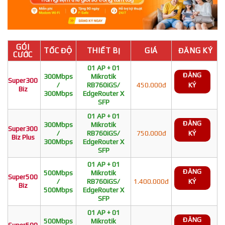
GÓI
TỐC ĐỘ
THIẾT BỊ
GIÁ
ĐĂNG KÝ
CƯỚC
01 AP + 01
ĐĂNG
300Mbps
Mikrotik
Super300
/
RB760iGS/
450.000đ
KÝ
Biz
300Mbps
EdgeRouter X
SFP
01 AP + 01
ĐĂNG
300Mbps
Mikrotik
Super300
/
RB760iGS/
750.000đ
KÝ
Biz Plus
300Mbps
EdgeRouter X
SFP
01 AP + 01
ĐĂNG
500Mbps
Mikrotik
Super500
/
RB760iGS/
1.400.000đ
KÝ
Biz
500Mbps
EdgeRouter X
SFP
01 AP + 01
ĐĂNG
500Mbps
Mikrotik
Super500