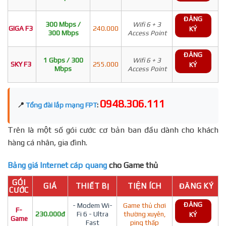
ĐĂNG
300 Mbps /
Wifi 6 + 3
GIGA F3
240.000
KÝ
300 Mbps
Access Point
ĐĂNG
1 Gbps / 300
Wifi 6 + 3
SKY F3
255.000
KÝ
Mbps
Access Point
0948.306.111
📍
Tổng đài lắp mạng FPT
:
Trên là một số gói cước cơ bản ban đầu dành cho khách
hàng cá nhân, gia đình.
Bảng giá Internet cáp quang
cho Game thủ
GÓI
GIÁ
THIẾT BỊ
TIỆN ÍCH
ĐĂNG KÝ
CƯỚC
ĐĂNG
- Modem Wi-
Game thủ chơi
F-
230.000đ
Fi 6 - Ultra
thường xuyên,
KÝ
Game
Fast
ping thấp