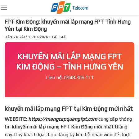
Skip
to
content
FPT Kim Động: khuyến mãi lắp mạng FPT Tỉnh Hưng
Yên tại Kim Động
ĐĂNG NGÀY: 19/03/2026 | TÁC GIẢ:
KHUYẾN MÃI LẮP MẠNG FPT
KIM ĐỘNG – TỈNH HƯNG YÊN
Liên hệ: 0948.306.111
khuyến mãi lắp mạng FPT tại Kim Động mới nhất
WEBSITE:
https://mangcapquangfpt.com
cung cấp thông
tin
khuyến mãi lắp mạng FPT
Kim Động
mới nhất tháng
này. Quý khách lựa chọn đăng ký liên hệ nhân viên để được