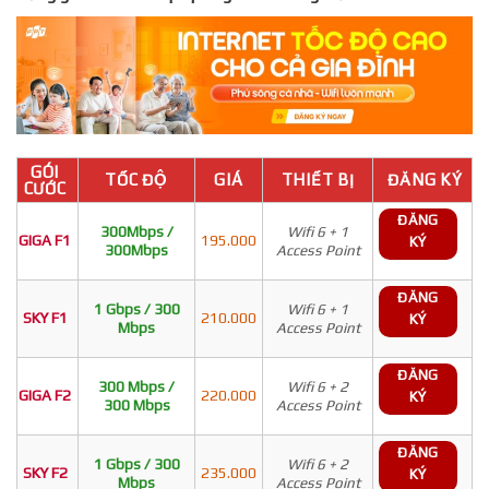
GÓI
TỐC ĐỘ
GIÁ
THIẾT BỊ
ĐĂNG KÝ
CƯỚC
ĐĂNG
300Mbps /
Wifi 6 + 1
GIGA F1
195.000
KÝ
300Mbps
Access Point
ĐĂNG
1 Gbps / 300
Wifi 6 + 1
SKY F1
210.000
KÝ
Mbps
Access Point
ĐĂNG
300 Mbps /
Wifi 6 + 2
GIGA F2
220.000
KÝ
300 Mbps
Access Point
ĐĂNG
1 Gbps / 300
Wifi 6 + 2
SKY F2
235.000
KÝ
Mbps
Access Point