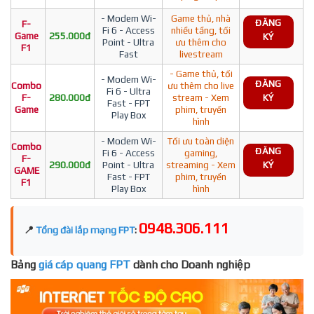
- Modem Wi-
Game thủ, nhà
ĐĂNG
F-
Fi 6 - Access
nhiều tầng, tối
Game
255.000đ
KÝ
Point - Ultra
ưu thêm cho
F1
Fast
livestream
- Game thủ, tối
- Modem Wi-
ĐĂNG
Combo
ưu thêm cho live
Fi 6 - Ultra
F-
280.000đ
stream - Xem
KÝ
Fast - FPT
Game
phim, truyền
Play Box
hình
- Modem Wi-
Tối ưu toàn diện
Combo
ĐĂNG
Fi 6 - Access
gaming,
F-
290.000đ
Point - Ultra
streaming - Xem
KÝ
GAME
Fast - FPT
phim, truyền
F1
Play Box
hình
0948.306.111
📍
Tổng đài lắp mạng FPT
:
Bảng
giá cáp quang FPT
dành cho Doanh nghiệp