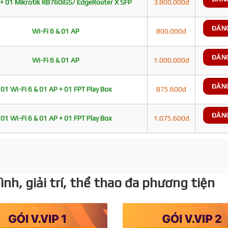
+ 01 Mikrotik RB760iGS/ EdgeRouter X SFP
3.800.000đ
ĐĂN
Wi-Fi 6 & 01 AP
800.000đ
ĐĂN
Wi-Fi 6 & 01 AP
1.000.000đ
ĐĂN
01 Wi-Fi 6 & 01 AP + 01 FPT Play Box
875.600đ
ĐĂN
01 Wi-Fi 6 & 01 AP + 01 FPT Play Box
1.075.600đ
nh, giải trí, thể thao đa phương tiện