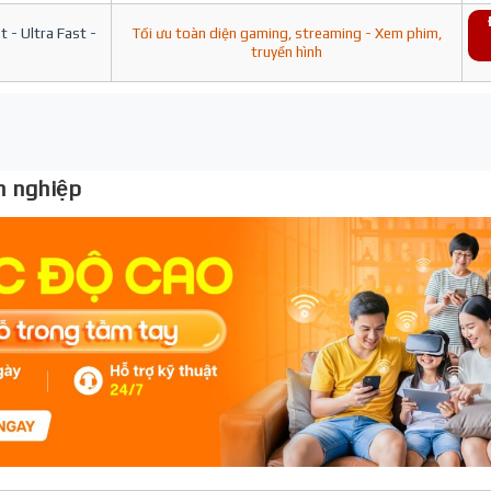
 - Ultra Fast -
Tối ưu toàn diện gaming, streaming - Xem phim,
truyền hình
 nghiệp