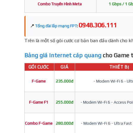
Combo Truyền Hình Meta
1 Gbps / 1 G
0948.306.111
📍
Tổng đài lắp mạng FPT
:
Trên là một số gói cước cơ bản ban đầu dành cho kh
Bảng giá Internet cáp quang
cho Game t
GÓI CƯỚC
GIÁ
THIẾT BỊ
F-Game
235.000đ
- Modem Wi-Fi 6 - Ult
F-Game F1
255.000đ
- Modem Wi-Fi 6 - Access Poin
Combo F-Game
280.000đ
- Modem Wi-Fi 6 - Ultra Fast 