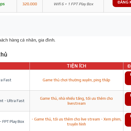
ĐĂNG 
bps
320.000
Wifi 6 + 1 FPT Play Box
ách hàng cá nhân, gia đình.
hủ
TIỆN ÍCH
Đ
ra Fast
Game thủ chơi thường xuyên, ping thấp
Game thủ, nhà nhiều tầng, tối ưu thêm cho
t - Ultra Fast
livestream
- Game thủ, tối ưu thêm cho live stream - Xem phim,
- FPT Play Box
truyền hình