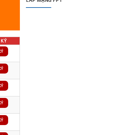
LẮP MẠNG FPT
KÝ
KÝ
KÝ
KÝ
KÝ
KÝ