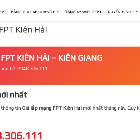
FPT
BẢNG GIÁ CÁP QUANG FPT
ĐĂNG KÝ WIFI 7 FPT
TRUYỀN HÌNH FPT
FPT Kiên Hải
FPT KIÊN HẢI – KIÊN GIANG
Liên hệ: 0948.306.111
́i nhất
 thông tin
Giá lắp mạng FPT
Kiên Hải
mới nhất tháng này. Quý k
.
.306.111