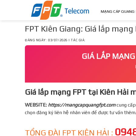
Skip
to
MẠNG CÁP QUANG 
content
FPT Kiên Giang: Giá lắp mạng 
ĐĂNG NGÀY: 03/07/2026 | TÁC GIẢ:
GIÁ LẮP MẠNG 
Giá lắp mạng FPT tại Kiên Hải mơ
WEBSITE:
https://mangcapquangfpt.com
cung cấp
chọn đăng ký liên hệ nhân viên để được tư vấn thêm
0948
TỔNG ĐÀI FPT KIÊN HẢI :