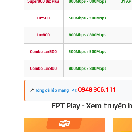
Super800 Biz Plus
800Mbps / 800Mbps
01 AP 
Lux500
500Mbps / 500Mbps
Lux800
800Mbps / 800Mbps
Combo Lux500
500Mbps / 500Mbps
Combo Lux800
800Mbps / 800Mbps
0948.306.111
📍
Tổng đài lắp mạng FPT
:
FPT Play - Xem truyền hì