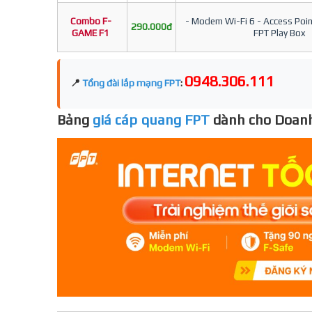
Combo F-
- Modem Wi-Fi 6 - Access Point
290.000đ
GAME F1
FPT Play Box
0948.306.111
📍
Tổng đài lắp mạng FPT
:
Bảng
giá cáp quang FPT
dành cho Doanh