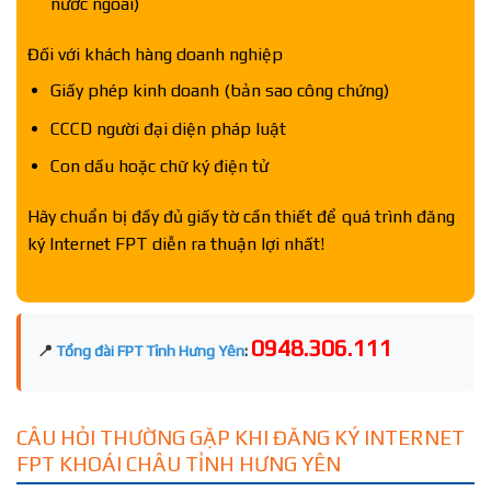
nước ngoài)
Đối với khách hàng doanh nghiệp
Giấy phép kinh doanh (bản sao công chứng)
CCCD người đại diện pháp luật
Con dấu hoặc chữ ký điện tử
Hãy chuẩn bị đầy đủ giấy tờ cần thiết để quá trình đăng
ký Internet FPT diễn ra thuận lợi nhất!
0948.306.111
📍
Tổng đài FPT Tỉnh Hưng Yên
:
CÂU HỎI THƯỜNG GẶP KHI ĐĂNG KÝ INTERNET
FPT KHOÁI CHÂU TỈNH HƯNG YÊN