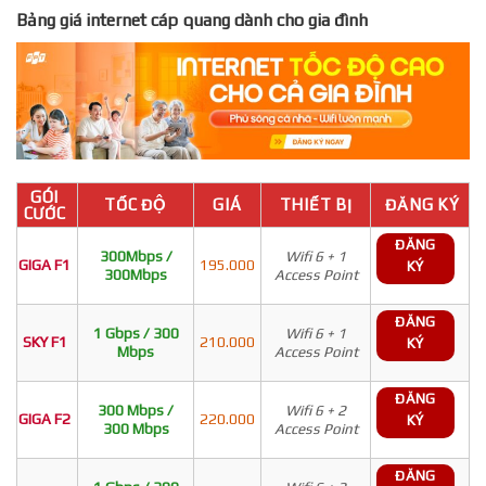
Bảng giá internet cáp quang dành cho gia đình
GÓI
TỐC ĐỘ
GIÁ
THIẾT BỊ
ĐĂNG KÝ
CƯỚC
ĐĂNG
300Mbps /
Wifi 6 + 1
GIGA F1
195.000
KÝ
300Mbps
Access Point
ĐĂNG
1 Gbps / 300
Wifi 6 + 1
SKY F1
210.000
KÝ
Mbps
Access Point
ĐĂNG
300 Mbps /
Wifi 6 + 2
GIGA F2
220.000
KÝ
300 Mbps
Access Point
ĐĂNG