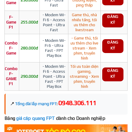
230.000đ
Fi 6 - Ultra
thường xuyên,
KÝ
Game
Fast
ping thấp
- Modem Wi-
Game thủ, nhà
ĐĂNG
F-
Fi 6 - Access
nhiều tầng, tối
Game
255.000đ
KÝ
Point - Ultra
ưu thêm cho
F1
Fast
livestream
- Game thủ, tối
- Modem Wi-
ĐĂNG
Combo
ưu thêm cho live
Fi 6 - Ultra
F-
280.000đ
stream - Xem
KÝ
Fast - FPT
Game
phim, truyền
Play Box
hình
- Modem Wi-
Tối ưu toàn diện
Combo
ĐĂNG
Fi 6 - Access
gaming,
F-
290.000đ
Point - Ultra
streaming - Xem
KÝ
GAME
Fast - FPT
phim, truyền
F1
Play Box
hình
0948.306.111
📍
Tổng đài lắp mạng FPT
:
Bảng
giá cáp quang FPT
dành cho Doanh nghiệp