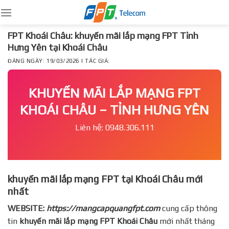
Skip
to
content
FPT Khoái Châu: khuyến mãi lắp mạng FPT Tỉnh
Hưng Yên tại Khoái Châu
ĐĂNG NGÀY: 19/03/2026 | TÁC GIẢ:
KHUYẾN MÃI LẮP MẠNG FPT
KHOÁI CHÂU – TỈNH HƯNG YÊN
Liên hệ: 0948.306.111
khuyến mãi lắp mạng FPT tại Khoái Châu mới
nhất
WEBSITE:
https://mangcapquangfpt.com
cung cấp thông
tin
khuyến mãi lắp mạng FPT
Khoái Châu
mới nhất tháng