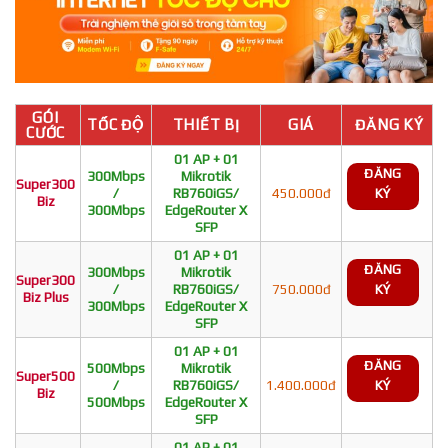
GÓI
TỐC ĐỘ
THIẾT BỊ
GIÁ
ĐĂNG KÝ
CƯỚC
01 AP + 01
ĐĂNG
300Mbps
Mikrotik
Super300
/
RB760iGS/
450.000đ
KÝ
Biz
300Mbps
EdgeRouter X
SFP
01 AP + 01
ĐĂNG
300Mbps
Mikrotik
Super300
/
RB760iGS/
750.000đ
KÝ
Biz Plus
300Mbps
EdgeRouter X
SFP
01 AP + 01
ĐĂNG
500Mbps
Mikrotik
Super500
/
RB760iGS/
1.400.000đ
KÝ
Biz
500Mbps
EdgeRouter X
SFP
01 AP + 01