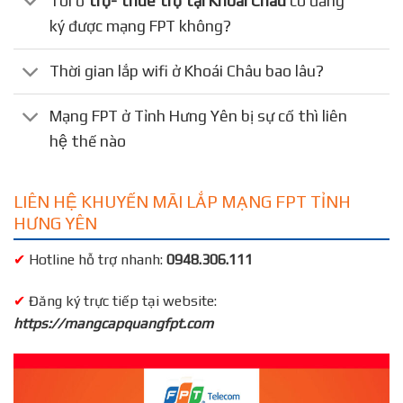
Tôi ở
trọ- thuê trọ tại Khoái Châu
có đăng
ký được mạng FPT không?
Thời gian lắp wifi ở Khoái Châu bao lâu?
Mạng FPT ở Tỉnh Hưng Yên bị sự cố thì liên
hệ thế nào
LIÊN HỆ KHUYẾN MÃI LẮP MẠNG FPT TỈNH
HƯNG YÊN
✔
Hotline hỗ trợ nhanh:
0948.306.111
✔
Đăng ký trực tiếp tại website:
https://mangcapquangfpt.com