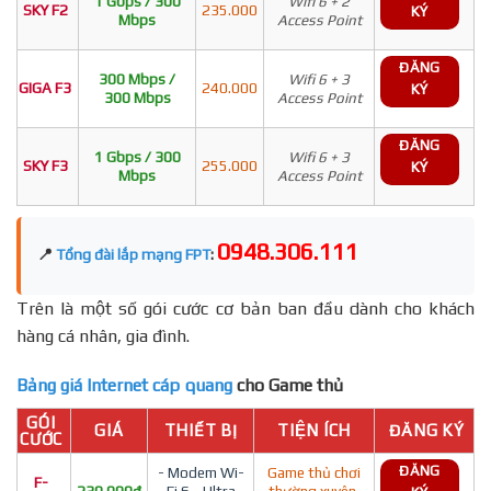
1 Gbps / 300
Wifi 6 + 2
SKY F2
235.000
KÝ
Mbps
Access Point
ĐĂNG
300 Mbps /
Wifi 6 + 3
GIGA F3
240.000
KÝ
300 Mbps
Access Point
ĐĂNG
1 Gbps / 300
Wifi 6 + 3
SKY F3
255.000
KÝ
Mbps
Access Point
0948.306.111
📍
Tổng đài lắp mạng FPT
:
Trên là một số gói cước cơ bản ban đầu dành cho khách
hàng cá nhân, gia đình.
Bảng giá Internet cáp quang
cho Game thủ
GÓI
GIÁ
THIẾT BỊ
TIỆN ÍCH
ĐĂNG KÝ
CƯỚC
ĐĂNG
- Modem Wi-
Game thủ chơi
F-