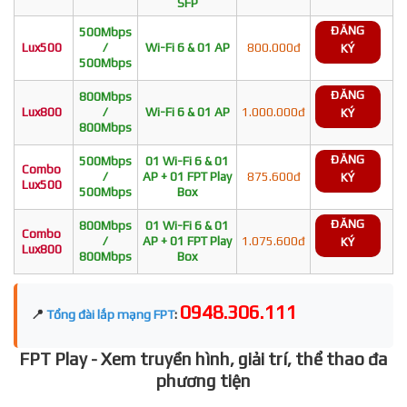
SFP
ĐĂNG
500Mbps
Lux500
/
Wi-Fi 6 & 01 AP
800.000đ
KÝ
500Mbps
ĐĂNG
800Mbps
Lux800
/
Wi-Fi 6 & 01 AP
1.000.000đ
KÝ
800Mbps
ĐĂNG
500Mbps
01 Wi-Fi 6 & 01
Combo
/
AP + 01 FPT Play
875.600đ
KÝ
Lux500
500Mbps
Box
ĐĂNG
800Mbps
01 Wi-Fi 6 & 01
Combo
/
AP + 01 FPT Play
1.075.600đ
KÝ
Lux800
800Mbps
Box
0948.306.111
📍
Tổng đài lắp mạng FPT
:
FPT Play - Xem truyền hình, giải trí, thể thao đa
phương tiện