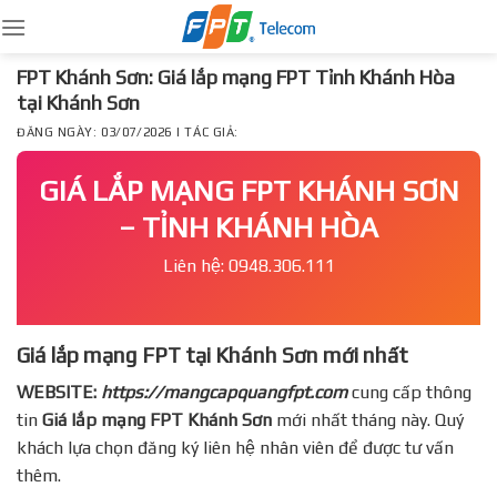
Skip
to
content
FPT Khánh Sơn: Giá lắp mạng FPT Tỉnh Khánh Hòa
tại Khánh Sơn
ĐĂNG NGÀY: 03/07/2026 | TÁC GIẢ:
GIÁ LẮP MẠNG FPT KHÁNH SƠN
– TỈNH KHÁNH HÒA
Liên hệ: 0948.306.111
Giá lắp mạng FPT tại Khánh Sơn mới nhất
WEBSITE:
https://mangcapquangfpt.com
cung cấp thông
tin
Giá lắp mạng FPT
Khánh Sơn
mới nhất tháng này. Quý
khách lựa chọn đăng ký liên hệ nhân viên để được tư vấn
thêm.