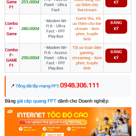
Game
255.000đ
KÝ
Point - Ultra
ưu thêm cho
F1
Fast
livestream
- Game thủ, tối
- Modem Wi-
ĐĂNG
Combo
ưu thêm cho live
Fi 6 - Ultra
F-
280.000đ
stream - Xem
KÝ
Fast - FPT
Game
phim, truyền
Play Box
hình
- Modem Wi-
Tối ưu toàn diện
Combo
ĐĂNG
Fi 6 - Access
gaming,
F-
290.000đ
Point - Ultra
streaming - Xem
KÝ
GAME
Fast - FPT
phim, truyền
F1
Play Box
hình
0948.306.111
📍
Tổng đài lắp mạng FPT
:
Bảng
giá cáp quang FPT
dành cho Doanh nghiệp