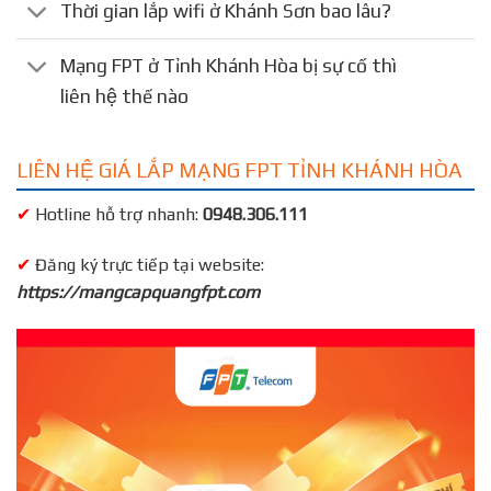
Thời gian lắp wifi ở Khánh Sơn bao lâu?
Mạng FPT ở Tỉnh Khánh Hòa bị sự cố thì
liên hệ thế nào
LIÊN HỆ GIÁ LẮP MẠNG FPT TỈNH KHÁNH HÒA
✔
Hotline hỗ trợ nhanh:
0948.306.111
✔
Đăng ký trực tiếp tại website:
https://mangcapquangfpt.com