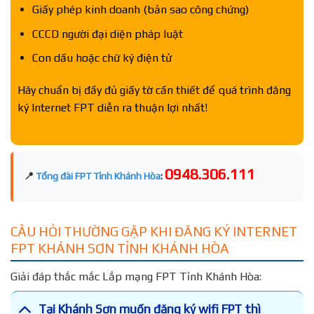
Giấy phép kinh doanh (bản sao công chứng)
CCCD người đại diện pháp luật
Con dấu hoặc chữ ký điện tử
Hãy chuẩn bị đầy đủ giấy tờ cần thiết để quá trình đăng
ký Internet FPT diễn ra thuận lợi nhất!
0948.306.111
📍
Tổng đài FPT Tỉnh Khánh Hòa
:
CÂU HỎI THƯỜNG GẶP KHI ĐĂNG KÝ INTERNET
FPT KHÁNH SƠN TỈNH KHÁNH HÒA
Giải đáp thắc mắc Lắp mạng FPT Tỉnh Khánh Hòa:
Tại Khánh Sơn muốn đăng ký wifi FPT thì