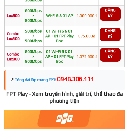
ĐĂNG
800Mbps
Lux800
/
Wi-Fi 6 & 01 AP
1.000.000đ
KÝ
800Mbps
ĐĂNG
500Mbps
01 Wi-Fi 6 & 01
Combo
/
AP + 01 FPT Play
875.600đ
KÝ
Lux500
500Mbps
Box
ĐĂNG
800Mbps
01 Wi-Fi 6 & 01
Combo
/
AP + 01 FPT Play
1.075.600đ
KÝ
Lux800
800Mbps
Box
0948.306.111
📍
Tổng đài lắp mạng FPT
:
FPT Play - Xem truyền hình, giải trí, thể thao đa
phương tiện