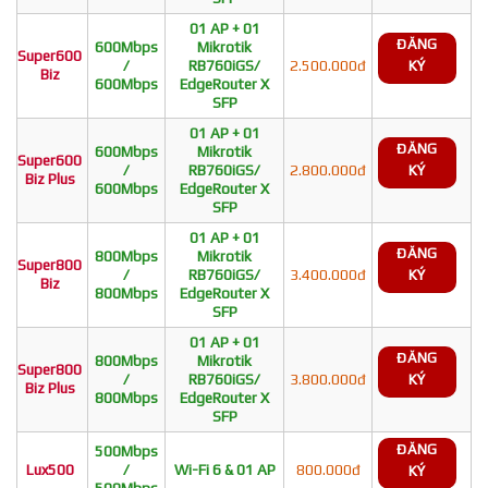
01 AP + 01
ĐĂNG
600Mbps
Mikrotik
Super600
/
RB760iGS/
2.500.000đ
KÝ
Biz
600Mbps
EdgeRouter X
SFP
01 AP + 01
ĐĂNG
600Mbps
Mikrotik
Super600
/
RB760iGS/
2.800.000đ
KÝ
Biz Plus
600Mbps
EdgeRouter X
SFP
01 AP + 01
ĐĂNG
800Mbps
Mikrotik
Super800
/
RB760iGS/
3.400.000đ
KÝ
Biz
800Mbps
EdgeRouter X
SFP
01 AP + 01
ĐĂNG
800Mbps
Mikrotik
Super800
/
RB760iGS/
3.800.000đ
KÝ
Biz Plus
800Mbps
EdgeRouter X
SFP
ĐĂNG
500Mbps
Lux500
/
Wi-Fi 6 & 01 AP
800.000đ
KÝ
500Mbps