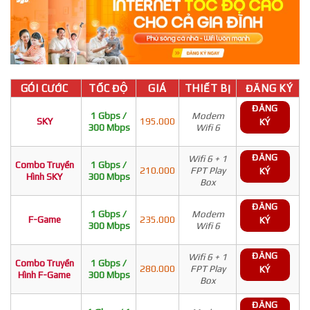
GÓI CƯỚC
TỐC ĐỘ
GIÁ
THIẾT BỊ
ĐĂNG KÝ
ĐĂNG
1 Gbps /
Modem
SKY
195.000
KÝ
300 Mbps
Wifi 6
ĐĂNG
Wifi 6 + 1
Combo Truyền
1 Gbps /
210.000
FPT Play
KÝ
Hình SKY
300 Mbps
Box
ĐĂNG
1 Gbps /
Modem
F-Game
235.000
KÝ
300 Mbps
Wifi 6
ĐĂNG
Wifi 6 + 1
Combo Truyền
1 Gbps /
280.000
FPT Play
KÝ
Hình F-Game
300 Mbps
Box
ĐĂNG