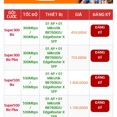
GÓI
TỐC ĐỘ
THIẾT BỊ
GIÁ
ĐĂNG KÝ
CƯỚC
01 AP + 01
ĐĂNG
300Mbps
Mikrotik
Super300
/
RB760iGS/
450.000đ
KÝ
Biz
300Mbps
EdgeRouter X
SFP
01 AP + 01
ĐĂNG
300Mbps
Mikrotik
Super300
/
RB760iGS/
750.000đ
KÝ
Biz Plus
300Mbps
EdgeRouter X
SFP
01 AP + 01
ĐĂNG
500Mbps
Mikrotik
Super500
/
RB760iGS/
1.400.000đ
KÝ
Biz
500Mbps
EdgeRouter X
SFP
01 AP + 01
ĐĂNG
500Mbps
Mikrotik
Super500
/
RB760iGS/
1.700.000đ
KÝ
Biz Plus
500Mbps
EdgeRouter X
SFP