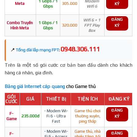
1 Gbps / 1
Modem
Meta
305.000
KÝ
Gbps
Wifi 6
ĐĂNG
Wifi 6 + 1
Combo Truyền
1 Gbps / 1
320.000
FPT Play
KÝ
Hình Meta
Gbps
Box
0948.306.111
📍
Tổng đài lắp mạng FPT
:
Trên là một số gói cước cơ bản ban đầu dành cho khách
hàng cá nhân, gia đình.
Bảng giá Internet cáp quang
cho Game thủ
GÓI
GIÁ
THIẾT BỊ
TIỆN ÍCH
ĐĂNG KÝ
CƯỚC
ĐĂNG
- Modem Wi-
Game thủ chơi
F-
235.000đ
Fi 6 - Ultra
thường xuyên,
KÝ
Game
Fast
ping thấp
- Modem Wi-
Game thủ, nhà
ĐĂNG
F-
Fi 6 - Access
nhiều tầng, tối