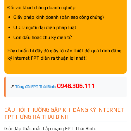
Đối với khách hàng doanh nghiệp
Giấy phép kinh doanh (bản sao công chứng)
CCCD người đại diện pháp luật
Con dấu hoặc chữ ký điện tử
Hãy chuẩn bị đầy đủ giấy tờ cần thiết để quá trình đăng
ký Internet FPT diễn ra thuận lợi nhất!
0948.306.111
📍
Tổng đài FPT Thái Bình
:
CÂU HỎI THƯỜNG GẶP KHI ĐĂNG KÝ INTERNET
FPT HƯNG HÀ THÁI BÌNH
Giải đáp thắc mắc Lắp mạng FPT Thái Bình: