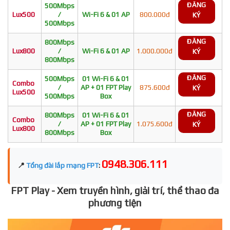
ĐĂNG
500Mbps
Lux500
/
Wi-Fi 6 & 01 AP
800.000đ
KÝ
500Mbps
ĐĂNG
800Mbps
Lux800
/
Wi-Fi 6 & 01 AP
1.000.000đ
KÝ
800Mbps
ĐĂNG
500Mbps
01 Wi-Fi 6 & 01
Combo
/
AP + 01 FPT Play
875.600đ
KÝ
Lux500
500Mbps
Box
ĐĂNG
800Mbps
01 Wi-Fi 6 & 01
Combo
/
AP + 01 FPT Play
1.075.600đ
KÝ
Lux800
800Mbps
Box
0948.306.111
📍
Tổng đài lắp mạng FPT
:
FPT Play - Xem truyền hình, giải trí, thể thao đa
phương tiện