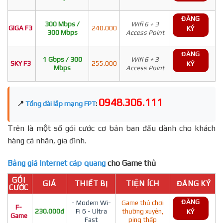
ĐĂNG
300 Mbps /
Wifi 6 + 3
GIGA F3
240.000
KÝ
300 Mbps
Access Point
ĐĂNG
1 Gbps / 300
Wifi 6 + 3
SKY F3
255.000
KÝ
Mbps
Access Point
0948.306.111
📍
Tổng đài lắp mạng FPT
:
Trên là một số gói cước cơ bản ban đầu dành cho khách
hàng cá nhân, gia đình.
Bảng giá Internet cáp quang
cho Game thủ
GÓI
GIÁ
THIẾT BỊ
TIỆN ÍCH
ĐĂNG KÝ
CƯỚC
ĐĂNG
- Modem Wi-
Game thủ chơi
F-
230.000đ
Fi 6 - Ultra
thường xuyên,
KÝ
Game
Fast
ping thấp