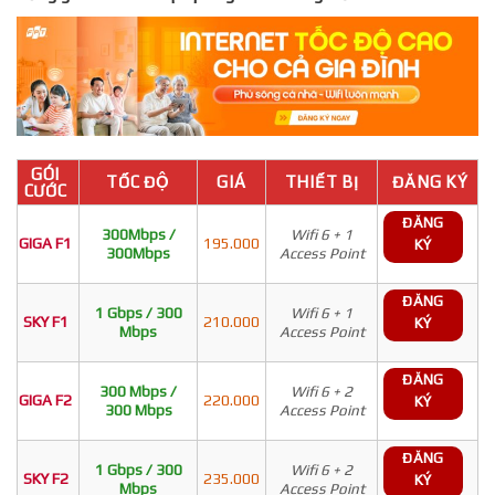
GÓI
TỐC ĐỘ
GIÁ
THIẾT BỊ
ĐĂNG KÝ
CƯỚC
ĐĂNG
300Mbps /
Wifi 6 + 1
GIGA F1
195.000
KÝ
300Mbps
Access Point
ĐĂNG
1 Gbps / 300
Wifi 6 + 1
SKY F1
210.000
KÝ
Mbps
Access Point
ĐĂNG
300 Mbps /
Wifi 6 + 2
GIGA F2
220.000
KÝ
300 Mbps
Access Point
ĐĂNG
1 Gbps / 300
Wifi 6 + 2
SKY F2
235.000
KÝ
Mbps
Access Point