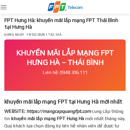
Skip
to
content
FPT Hưng Hà: khuyến mãi lắp mạng FPT Thái Bình
tại Hưng Hà
ĐĂNG NGÀY: 19/03/2026 | TÁC GIẢ:
KHUYẾN MÃI LẮP MẠNG FPT
HƯNG HÀ – THÁI BÌNH
Liên hệ: 0948.306.111
khuyến mãi lắp mạng FPT tại Hưng Hà mới nhất
WEBSITE:
https://mangcapquangfpt.com
cung cấp thông
tin
khuyến mãi lắp mạng FPT
Hưng Hà
mới nhất tháng này.
Quý khách lựa chọn đăng ký liên hệ nhân viên để được tư