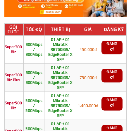
GÓI
TỐC ĐỘ
THIẾT BỊ
GIÁ
ĐĂNG KÝ
CƯỚC
01 AP + 01
ĐĂNG
300Mbps
Mikrotik
Super300
/
RB760iGS/
450.000đ
KÝ
Biz
300Mbps
EdgeRouter X
SFP
01 AP + 01
ĐĂNG
300Mbps
Mikrotik
Super300
/
RB760iGS/
750.000đ
KÝ
Biz Plus
300Mbps
EdgeRouter X
SFP
01 AP + 01
ĐĂNG
500Mbps
Mikrotik
Super500
/
RB760iGS/
1.400.000đ
KÝ
Biz
500Mbps
EdgeRouter X
SFP
01 AP + 01
ĐĂNG
500Mbps
Mikrotik
Super500