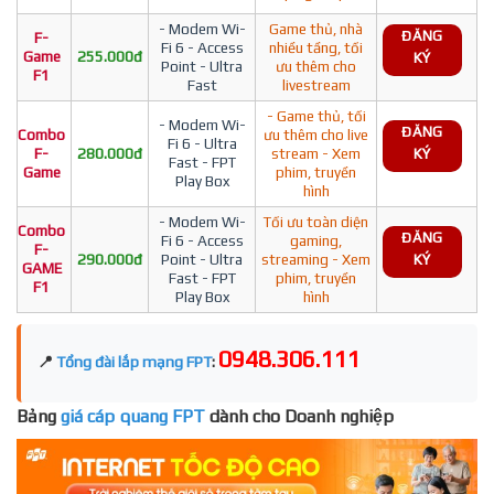
- Modem Wi-
Game thủ, nhà
ĐĂNG
F-
Fi 6 - Access
nhiều tầng, tối
Game
255.000đ
KÝ
Point - Ultra
ưu thêm cho
F1
Fast
livestream
- Game thủ, tối
- Modem Wi-
ĐĂNG
Combo
ưu thêm cho live
Fi 6 - Ultra
F-
280.000đ
stream - Xem
KÝ
Fast - FPT
Game
phim, truyền
Play Box
hình
- Modem Wi-
Tối ưu toàn diện
Combo
ĐĂNG
Fi 6 - Access
gaming,
F-
290.000đ
Point - Ultra
streaming - Xem
KÝ
GAME
Fast - FPT
phim, truyền
F1
Play Box
hình
0948.306.111
📍
Tổng đài lắp mạng FPT
:
Bảng
giá cáp quang FPT
dành cho Doanh nghiệp