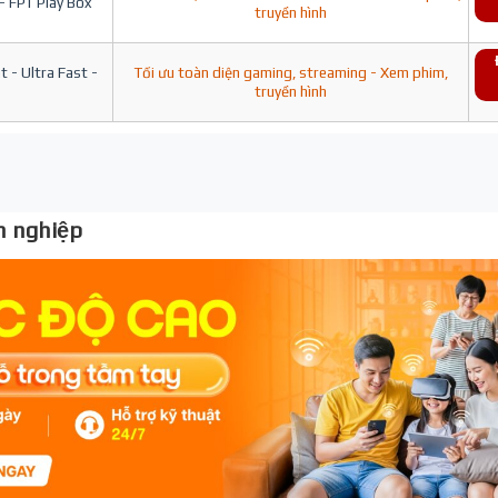
- FPT Play Box
truyền hình
 - Ultra Fast -
Tối ưu toàn diện gaming, streaming - Xem phim,
truyền hình
 nghiệp