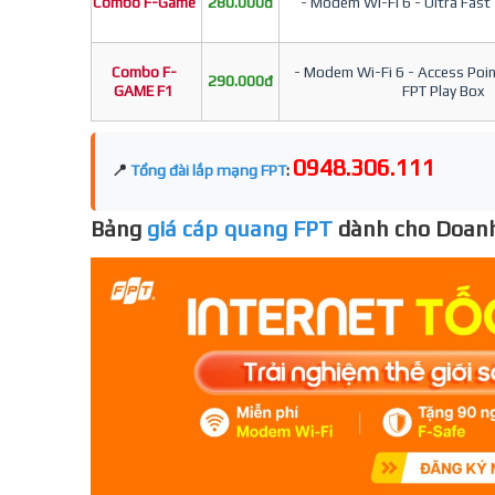
Combo F-Game
280.000đ
- Modem Wi-Fi 6 - Ultra Fast 
Combo F-
- Modem Wi-Fi 6 - Access Point
290.000đ
GAME F1
FPT Play Box
0948.306.111
📍
Tổng đài lắp mạng FPT
:
Bảng
giá cáp quang FPT
dành cho Doanh