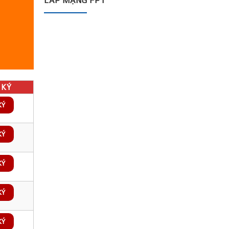
LẮP MẠNG FPT
KÝ
KÝ
KÝ
KÝ
KÝ
KÝ