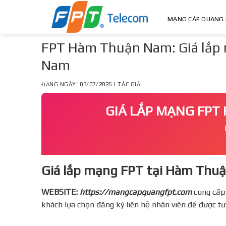
Skip
to
MẠNG CÁP QUANG 
content
FPT Hàm Thuận Nam: Giá lắp 
Nam
ĐĂNG NGÀY: 03/07/2026 | TÁC GIẢ:
GIÁ LẮP MẠNG FPT
Giá lắp mạng FPT tại Hàm Thuậ
WEBSITE:
https://mangcapquangfpt.com
cung cấp
khách lựa chọn đăng ký liên hệ nhân viên để được t