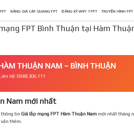
FPT
BẢNG GIÁ CÁP QUANG FPT
ĐĂNG KÝ WIFI 7 FPT
TRUYỀN HÌNH FPT
mạng FPT Bình Thuận tại Hàm Thuậ
 HÀM THUẬN NAM – BÌNH THUẬN
Liên hệ: 0948.306.111
n Nam mới nhất
 thông tin
Giá lắp mạng FPT
Hàm Thuận Nam
mới nhất tháng na
ư vấn thêm.