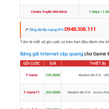
Combo Truyền Hình Meta
1 Gbps / 1 G
0948.306.111
📍
Tổng đài lắp mạng FPT
:
Trên là một số gói cước cơ bản ban đầu dành cho kh
Bảng giá Internet cáp quang
cho Game t
GÓI CƯỚC
GIÁ
THIẾT BỊ
F-Game
235.000đ
- Modem Wi-Fi 6 - Ult
F-Game F1
255.000đ
- Modem Wi-Fi 6 - Access Poin