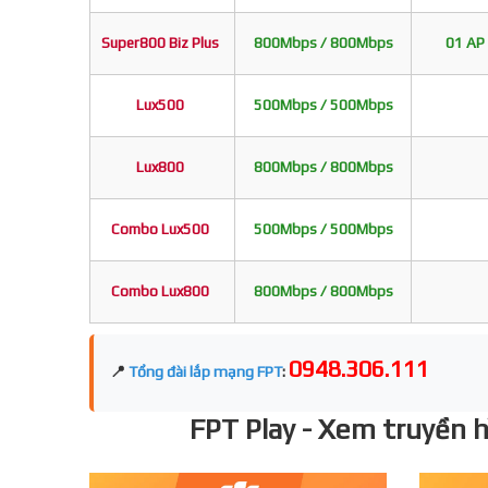
Super800 Biz Plus
800Mbps / 800Mbps
01 AP 
Lux500
500Mbps / 500Mbps
Lux800
800Mbps / 800Mbps
Combo Lux500
500Mbps / 500Mbps
Combo Lux800
800Mbps / 800Mbps
0948.306.111
📍
Tổng đài lắp mạng FPT
:
FPT Play - Xem truyền hì