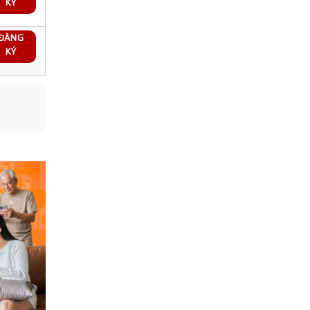
KÝ
ĐĂNG
KÝ