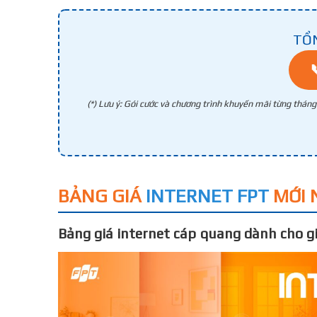
TỔ
(*) Lưu ý: Gói cước và chương trình khuyến mãi từng thán
BẢNG GIÁ
INTERNET FPT
MỚI 
Bảng giá internet cáp quang dành cho gi