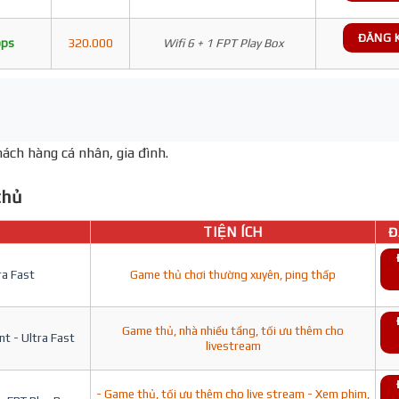
ĐĂNG 
bps
320.000
Wifi 6 + 1 FPT Play Box
ách hàng cá nhân, gia đình.
hủ
TIỆN ÍCH
Đ
ra Fast
Game thủ chơi thường xuyên, ping thấp
Game thủ, nhà nhiều tầng, tối ưu thêm cho
t - Ultra Fast
livestream
- Game thủ, tối ưu thêm cho live stream - Xem phim,