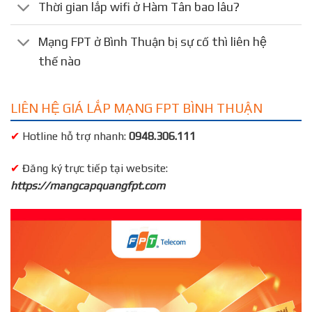
Thời gian lắp wifi ở Hàm Tân bao lâu?
Mạng FPT ở Bình Thuận bị sự cố thì liên hệ
thế nào
LIÊN HỆ GIÁ LẮP MẠNG FPT BÌNH THUẬN
✔
Hotline hỗ trợ nhanh:
0948.306.111
✔
Đăng ký trực tiếp tại website:
https://mangcapquangfpt.com