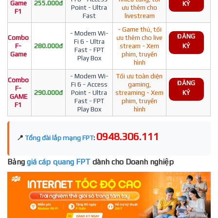
Game
255.000đ
KÝ
Point - Ultra
ưu thêm cho
F1
Fast
livestream
- Game thủ, tối
- Modem Wi-
ĐĂNG
Combo
ưu thêm cho live
Fi 6 - Ultra
F-
280.000đ
stream - Xem
KÝ
Fast - FPT
Game
phim, truyền
Play Box
hình
- Modem Wi-
Tối ưu toàn diện
Combo
ĐĂNG
Fi 6 - Access
gaming,
F-
290.000đ
Point - Ultra
streaming - Xem
KÝ
GAME
Fast - FPT
phim, truyền
F1
Play Box
hình
0948.306.111
📍
Tổng đài lắp mạng FPT
:
Bảng
giá cáp quang FPT
dành cho Doanh nghiệp