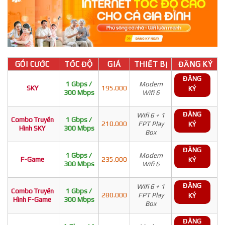
GÓI CƯỚC
TỐC ĐỘ
GIÁ
THIẾT BỊ
ĐĂNG KÝ
ĐĂNG
1 Gbps /
Modem
SKY
195.000
KÝ
300 Mbps
Wifi 6
ĐĂNG
Wifi 6 + 1
Combo Truyền
1 Gbps /
210.000
FPT Play
KÝ
Hình SKY
300 Mbps
Box
ĐĂNG
1 Gbps /
Modem
F-Game
235.000
KÝ
300 Mbps
Wifi 6
ĐĂNG
Wifi 6 + 1
Combo Truyền
1 Gbps /
280.000
FPT Play
KÝ
Hình F-Game
300 Mbps
Box
ĐĂNG