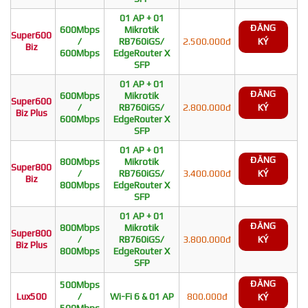
01 AP + 01
ĐĂNG
600Mbps
Mikrotik
Super600
/
RB760iGS/
2.500.000đ
KÝ
Biz
600Mbps
EdgeRouter X
SFP
01 AP + 01
ĐĂNG
600Mbps
Mikrotik
Super600
/
RB760iGS/
2.800.000đ
KÝ
Biz Plus
600Mbps
EdgeRouter X
SFP
01 AP + 01
ĐĂNG
800Mbps
Mikrotik
Super800
/
RB760iGS/
3.400.000đ
KÝ
Biz
800Mbps
EdgeRouter X
SFP
01 AP + 01
ĐĂNG
800Mbps
Mikrotik
Super800
/
RB760iGS/
3.800.000đ
KÝ
Biz Plus
800Mbps
EdgeRouter X
SFP
ĐĂNG
500Mbps
Lux500
/
Wi-Fi 6 & 01 AP
800.000đ
KÝ
500Mbps