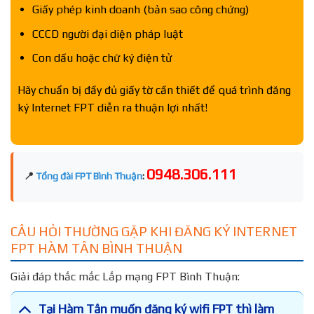
Giấy phép kinh doanh (bản sao công chứng)
CCCD người đại diện pháp luật
Con dấu hoặc chữ ký điện tử
Hãy chuẩn bị đầy đủ giấy tờ cần thiết để quá trình đăng
ký Internet FPT diễn ra thuận lợi nhất!
0948.306.111
📍
Tổng đài FPT Bình Thuận
:
CÂU HỎI THƯỜNG GẶP KHI ĐĂNG KÝ INTERNET
FPT HÀM TÂN BÌNH THUẬN
Giải đáp thắc mắc Lắp mạng FPT Bình Thuận:
Tại Hàm Tân muốn đăng ký wifi FPT thì làm