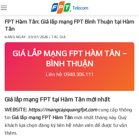
Skip
to
content
FPT Hàm Tân: Giá lắp mạng FPT Bình Thuận tại Hàm
Tân
ĐĂNG NGÀY: 03/07/2026 | TÁC GIẢ:
GIÁ LẮP MẠNG FPT HÀM TÂN –
BÌNH THUẬN
Liên hệ: 0948.306.111
Giá lắp mạng FPT tại Hàm Tân mới nhất
WEBSITE:
https://mangcapquangfpt.com
cung cấp thông
tin
Giá lắp mạng FPT
Hàm Tân
mới nhất tháng này. Quý
khách lựa chọn đăng ký liên hệ nhân viên để được tư vấn
thêm.