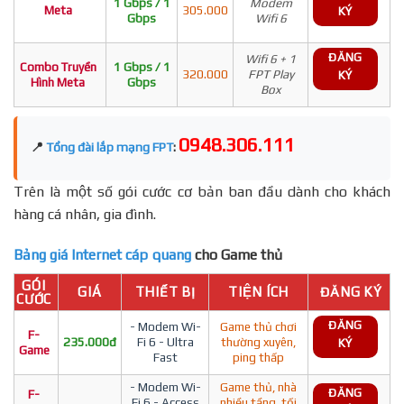
1 Gbps / 1
Modem
Meta
305.000
KÝ
Gbps
Wifi 6
ĐĂNG
Wifi 6 + 1
Combo Truyền
1 Gbps / 1
320.000
FPT Play
KÝ
Hình Meta
Gbps
Box
0948.306.111
📍
Tổng đài lắp mạng FPT
:
Trên là một số gói cước cơ bản ban đầu dành cho khách
hàng cá nhân, gia đình.
Bảng giá Internet cáp quang
cho Game thủ
GÓI
GIÁ
THIẾT BỊ
TIỆN ÍCH
ĐĂNG KÝ
CƯỚC
ĐĂNG
- Modem Wi-
Game thủ chơi
F-
235.000đ
Fi 6 - Ultra
thường xuyên,
KÝ
Game
Fast
ping thấp
- Modem Wi-
Game thủ, nhà
ĐĂNG
F-
Fi 6 - Access
nhiều tầng, tối