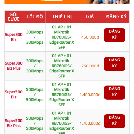
GÓI
TỐC ĐỘ
THIẾT BỊ
GIÁ
ĐĂNG KÝ
CƯỚC
01 AP + 01
ĐĂNG
300Mbps
Mikrotik
Super300
/
RB760iGS/
450.000đ
KÝ
Biz
300Mbps
EdgeRouter X
SFP
01 AP + 01
ĐĂNG
300Mbps
Mikrotik
Super300
/
RB760iGS/
750.000đ
KÝ
Biz Plus
300Mbps
EdgeRouter X
SFP
01 AP + 01
ĐĂNG
500Mbps
Mikrotik
Super500
/
RB760iGS/
1.400.000đ
KÝ
Biz
500Mbps
EdgeRouter X
SFP
01 AP + 01
ĐĂNG
500Mbps
Mikrotik
Super500
/
RB760iGS/
1.700.000đ
KÝ
Biz Plus
500Mbps
EdgeRouter X
SFP