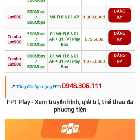
ĐĂNG
800Mbps
Lux800
/
Wi-Fi 6 & 01 AP
1.000.000đ
KÝ
800Mbps
ĐĂNG
500Mbps
01 Wi-Fi 6 & 01
Combo
/
AP + 01 FPT Play
875.600đ
KÝ
Lux500
500Mbps
Box
ĐĂNG
800Mbps
01 Wi-Fi 6 & 01
Combo
/
AP + 01 FPT Play
1.075.600đ
KÝ
Lux800
800Mbps
Box
0948.306.111
📍
Tổng đài lắp mạng FPT
:
FPT Play - Xem truyền hình, giải trí, thể thao đa
phương tiện