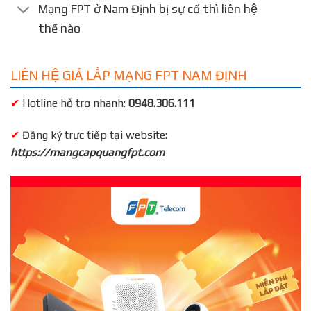
Mạng FPT ở Nam Định bị sự cố thì liên hệ
thế nào
LIÊN HỆ GIÁ LẮP MẠNG FPT NAM ĐỊNH
✔
Hotline hỗ trợ nhanh:
0948.306.111
✔
Đăng ký trực tiếp tại website:
https://mangcapquangfpt.com