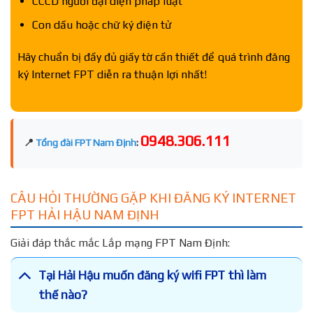
CCCD người đại diện pháp luật
Con dấu hoặc chữ ký điện tử
Hãy chuẩn bị đầy đủ giấy tờ cần thiết để quá trình đăng
ký Internet FPT diễn ra thuận lợi nhất!
0948.306.111
📍
Tổng đài FPT Nam Định
:
CÂU HỎI THƯỜNG GẶP KHI ĐĂNG KÝ INTERNET
FPT HẢI HẬU NAM ĐỊNH
Giải đáp thắc mắc Lắp mạng FPT Nam Định:
Tại Hải Hậu muốn đăng ký wifi FPT thì làm
thế nào?