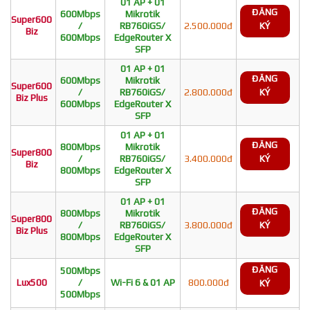
01 AP + 01
ĐĂNG
600Mbps
Mikrotik
Super600
/
RB760iGS/
2.500.000đ
KÝ
Biz
600Mbps
EdgeRouter X
SFP
01 AP + 01
ĐĂNG
600Mbps
Mikrotik
Super600
/
RB760iGS/
2.800.000đ
KÝ
Biz Plus
600Mbps
EdgeRouter X
SFP
01 AP + 01
ĐĂNG
800Mbps
Mikrotik
Super800
/
RB760iGS/
3.400.000đ
KÝ
Biz
800Mbps
EdgeRouter X
SFP
01 AP + 01
ĐĂNG
800Mbps
Mikrotik
Super800
/
RB760iGS/
3.800.000đ
KÝ
Biz Plus
800Mbps
EdgeRouter X
SFP
ĐĂNG
500Mbps
Lux500
/
Wi-Fi 6 & 01 AP
800.000đ
KÝ
500Mbps