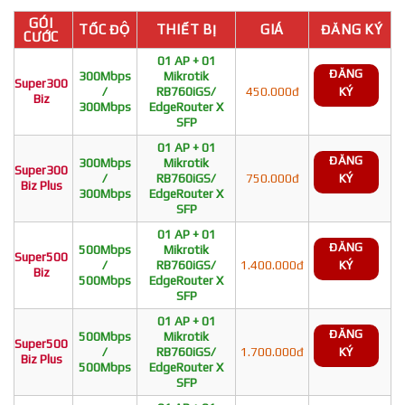
GÓI
TỐC ĐỘ
THIẾT BỊ
GIÁ
ĐĂNG KÝ
CƯỚC
01 AP + 01
ĐĂNG
300Mbps
Mikrotik
Super300
/
RB760iGS/
450.000đ
KÝ
Biz
300Mbps
EdgeRouter X
SFP
01 AP + 01
ĐĂNG
300Mbps
Mikrotik
Super300
/
RB760iGS/
750.000đ
KÝ
Biz Plus
300Mbps
EdgeRouter X
SFP
01 AP + 01
ĐĂNG
500Mbps
Mikrotik
Super500
/
RB760iGS/
1.400.000đ
KÝ
Biz
500Mbps
EdgeRouter X
SFP
01 AP + 01
ĐĂNG
500Mbps
Mikrotik
Super500
/
RB760iGS/
1.700.000đ
KÝ
Biz Plus
500Mbps
EdgeRouter X
SFP