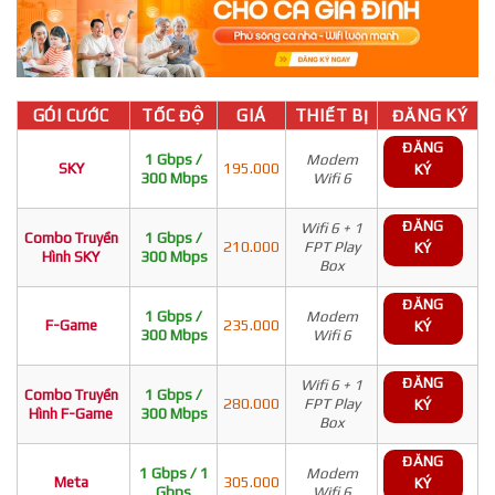
GÓI CƯỚC
TỐC ĐỘ
GIÁ
THIẾT BỊ
ĐĂNG KÝ
ĐĂNG
1 Gbps /
Modem
SKY
195.000
KÝ
300 Mbps
Wifi 6
ĐĂNG
Wifi 6 + 1
Combo Truyền
1 Gbps /
210.000
FPT Play
KÝ
Hình SKY
300 Mbps
Box
ĐĂNG
1 Gbps /
Modem
F-Game
235.000
KÝ
300 Mbps
Wifi 6
ĐĂNG
Wifi 6 + 1
Combo Truyền
1 Gbps /
280.000
FPT Play
KÝ
Hình F-Game
300 Mbps
Box
ĐĂNG
1 Gbps / 1
Modem
Meta
305.000
KÝ
Gbps
Wifi 6