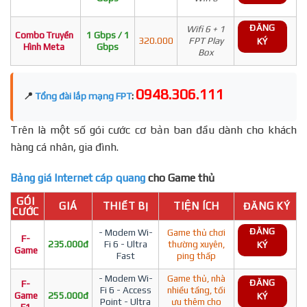
ĐĂNG
Wifi 6 + 1
Combo Truyền
1 Gbps / 1
320.000
FPT Play
KÝ
Hình Meta
Gbps
Box
0948.306.111
📍
Tổng đài lắp mạng FPT
:
Trên là một số gói cước cơ bản ban đầu dành cho khách
hàng cá nhân, gia đình.
Bảng giá Internet cáp quang
cho Game thủ
GÓI
GIÁ
THIẾT BỊ
TIỆN ÍCH
ĐĂNG KÝ
CƯỚC
ĐĂNG
- Modem Wi-
Game thủ chơi
F-
235.000đ
Fi 6 - Ultra
thường xuyên,
KÝ
Game
Fast
ping thấp
- Modem Wi-
Game thủ, nhà
ĐĂNG
F-
Fi 6 - Access
nhiều tầng, tối
Game
255.000đ
KÝ
Point - Ultra
ưu thêm cho