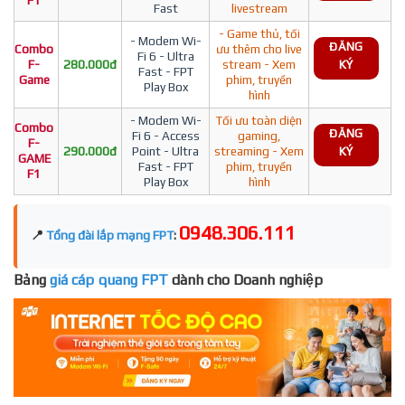
F1
Fast
livestream
- Game thủ, tối
- Modem Wi-
ĐĂNG
Combo
ưu thêm cho live
Fi 6 - Ultra
F-
280.000đ
stream - Xem
KÝ
Fast - FPT
Game
phim, truyền
Play Box
hình
- Modem Wi-
Tối ưu toàn diện
Combo
ĐĂNG
Fi 6 - Access
gaming,
F-
290.000đ
Point - Ultra
streaming - Xem
KÝ
GAME
Fast - FPT
phim, truyền
F1
Play Box
hình
0948.306.111
📍
Tổng đài lắp mạng FPT
:
Bảng
giá cáp quang FPT
dành cho Doanh nghiệp