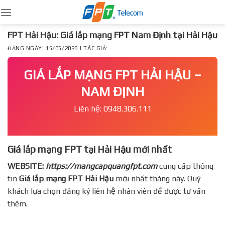
Skip
to
content
FPT Hải Hậu: Giá lắp mạng FPT Nam Định tại Hải Hậu
ĐĂNG NGÀY: 15/05/2026 | TÁC GIẢ:
GIÁ LẮP MẠNG FPT HẢI HẬU –
NAM ĐỊNH
Liên hệ: 0948.306.111
Giá lắp mạng FPT tại Hải Hậu mới nhất
WEBSITE:
https://mangcapquangfpt.com
cung cấp thông
tin
Giá lắp mạng FPT
Hải Hậu
mới nhất tháng này. Quý
khách lựa chọn đăng ký liên hệ nhân viên để được tư vấn
thêm.