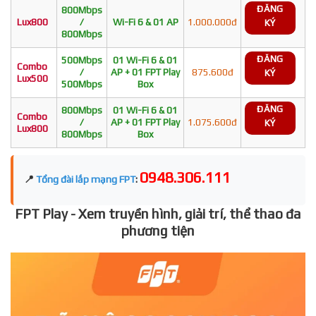
ĐĂNG
800Mbps
Lux800
/
Wi-Fi 6 & 01 AP
1.000.000đ
KÝ
800Mbps
ĐĂNG
500Mbps
01 Wi-Fi 6 & 01
Combo
/
AP + 01 FPT Play
875.600đ
KÝ
Lux500
500Mbps
Box
ĐĂNG
800Mbps
01 Wi-Fi 6 & 01
Combo
/
AP + 01 FPT Play
1.075.600đ
KÝ
Lux800
800Mbps
Box
0948.306.111
📍
Tổng đài lắp mạng FPT
:
FPT Play - Xem truyền hình, giải trí, thể thao đa
phương tiện