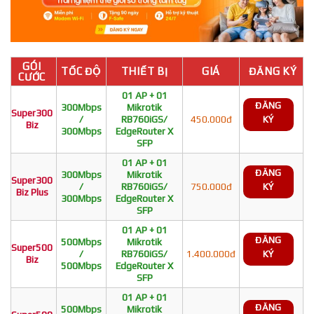
GÓI
TỐC ĐỘ
THIẾT BỊ
GIÁ
ĐĂNG KÝ
CƯỚC
01 AP + 01
ĐĂNG
300Mbps
Mikrotik
Super300
/
RB760iGS/
450.000đ
KÝ
Biz
300Mbps
EdgeRouter X
SFP
01 AP + 01
ĐĂNG
300Mbps
Mikrotik
Super300
/
RB760iGS/
750.000đ
KÝ
Biz Plus
300Mbps
EdgeRouter X
SFP
01 AP + 01
ĐĂNG
500Mbps
Mikrotik
Super500
/
RB760iGS/
1.400.000đ
KÝ
Biz
500Mbps
EdgeRouter X
SFP
01 AP + 01
ĐĂNG
500Mbps
Mikrotik