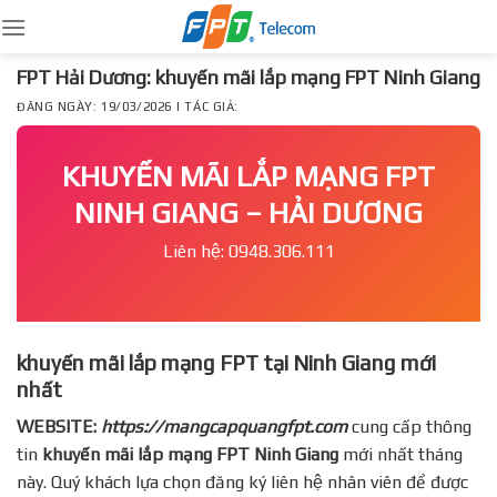
Skip
to
content
FPT Hải Dương: khuyến mãi lắp mạng FPT Ninh Giang
ĐĂNG NGÀY: 19/03/2026 | TÁC GIẢ:
KHUYẾN MÃI LẮP MẠNG FPT
NINH GIANG – HẢI DƯƠNG
Liên hệ: 0948.306.111
khuyến mãi lắp mạng FPT tại Ninh Giang mới
nhất
WEBSITE:
https://mangcapquangfpt.com
cung cấp thông
tin
khuyến mãi lắp mạng FPT
Ninh Giang
mới nhất tháng
này. Quý khách lựa chọn đăng ký liên hệ nhân viên để được