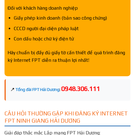
Đối với khách hàng doanh nghiệp
Giấy phép kinh doanh (bản sao công chứng)
CCCD người đại diện pháp luật
Con dấu hoặc chữ ký điện tử
Hãy chuẩn bị đầy đủ giấy tờ cần thiết để quá trình đăng
ký Internet FPT diễn ra thuận lợi nhất!
0948.306.111
📍
Tổng đài FPT Hải Dương
:
CÂU HỎI THƯỜNG GẶP KHI ĐĂNG KÝ INTERNET
FPT NINH GIANG HẢI DƯƠNG
Giải đáp thắc mắc Lắp mạng FPT Hải Dương: