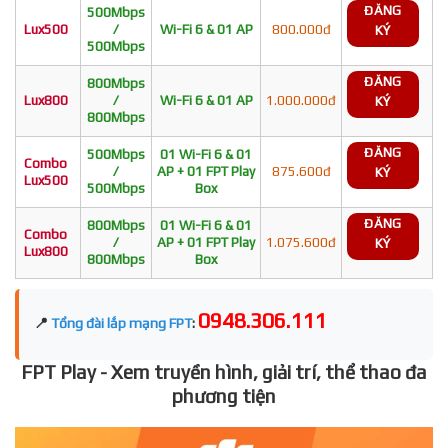
ĐĂNG
500Mbps
Lux500
/
Wi-Fi 6 & 01 AP
800.000đ
KÝ
500Mbps
ĐĂNG
800Mbps
Lux800
/
Wi-Fi 6 & 01 AP
1.000.000đ
KÝ
800Mbps
ĐĂNG
500Mbps
01 Wi-Fi 6 & 01
Combo
/
AP + 01 FPT Play
875.600đ
KÝ
Lux500
500Mbps
Box
ĐĂNG
800Mbps
01 Wi-Fi 6 & 01
Combo
/
AP + 01 FPT Play
1.075.600đ
KÝ
Lux800
800Mbps
Box
0948.306.111
📍
Tổng đài lắp mạng FPT
:
FPT Play - Xem truyền hình, giải trí, thể thao đa
phương tiện