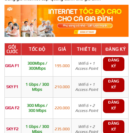
GÓI
TỐC ĐỘ
GIÁ
THIẾT BỊ
ĐĂNG KÝ
CƯỚC
ĐĂNG
300Mbps /
Wifi 6 + 1
GIGA F1
195.000
KÝ
300Mbps
Access Point
ĐĂNG
1 Gbps / 300
Wifi 6 + 1
SKY F1
210.000
KÝ
Mbps
Access Point
ĐĂNG
300 Mbps /
Wifi 6 + 2
GIGA F2
220.000
KÝ
300 Mbps
Access Point
ĐĂNG
1 Gbps / 300
Wifi 6 + 2
SKY F2
235.000
KÝ
Mbps
Access Point