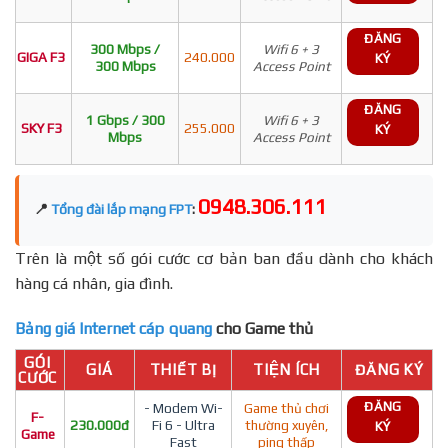
ĐĂNG
300 Mbps /
Wifi 6 + 3
GIGA F3
240.000
KÝ
300 Mbps
Access Point
ĐĂNG
1 Gbps / 300
Wifi 6 + 3
SKY F3
255.000
KÝ
Mbps
Access Point
0948.306.111
📍
Tổng đài lắp mạng FPT
:
Trên là một số gói cước cơ bản ban đầu dành cho khách
hàng cá nhân, gia đình.
Bảng giá Internet cáp quang
cho Game thủ
GÓI
GIÁ
THIẾT BỊ
TIỆN ÍCH
ĐĂNG KÝ
CƯỚC
ĐĂNG
- Modem Wi-
Game thủ chơi
F-
230.000đ
Fi 6 - Ultra
thường xuyên,
KÝ
Game
Fast
ping thấp