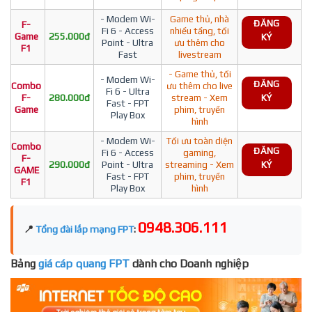
- Modem Wi-
Game thủ, nhà
ĐĂNG
F-
Fi 6 - Access
nhiều tầng, tối
Game
255.000đ
KÝ
Point - Ultra
ưu thêm cho
F1
Fast
livestream
- Game thủ, tối
- Modem Wi-
ĐĂNG
Combo
ưu thêm cho live
Fi 6 - Ultra
F-
280.000đ
stream - Xem
KÝ
Fast - FPT
Game
phim, truyền
Play Box
hình
- Modem Wi-
Tối ưu toàn diện
Combo
ĐĂNG
Fi 6 - Access
gaming,
F-
290.000đ
Point - Ultra
streaming - Xem
KÝ
GAME
Fast - FPT
phim, truyền
F1
Play Box
hình
0948.306.111
📍
Tổng đài lắp mạng FPT
:
Bảng
giá cáp quang FPT
dành cho Doanh nghiệp