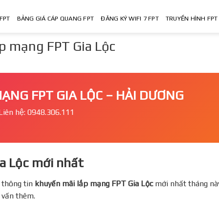
FPT
BẢNG GIÁ CÁP QUANG FPT
ĐĂNG KÝ WIFI 7 FPT
TRUYỀN HÌNH FPT
́p mạng FPT Gia Lộc
 MẠNG FPT GIA LỘC – HẢI DƯƠNG
Liên hệ: 0948.306.111
ia Lộc mới nhất
 thông tin
khuyến mãi lắp mạng FPT
Gia Lộc
mới nhất tháng nà
ư vấn thêm.