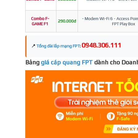
Combo F-
- Modem Wi-Fi 6 - Access Point
290.000đ
GAME F1
FPT Play Box
0948.306.111
📍
Tổng đài lắp mạng FPT
:
Bảng
giá cáp quang FPT
dành cho Doanh