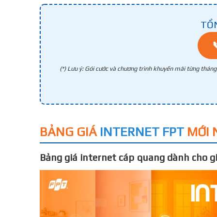
TỔ
(*) Lưu ý: Gói cước và chương trình khuyến mãi từng thán
BẢNG GIÁ
INTERNET FPT
MỚI 
Bảng giá internet cáp quang dành cho gi