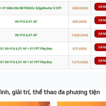
ĐĂN
+ 01 Mikrotik RB760iGS/ EdgeRouter X SFP
3.800.000đ
ĐĂN
Wi-Fi 6 & 01 AP
800.000đ
ĐĂN
Wi-Fi 6 & 01 AP
1.000.000đ
ĐĂN
01 Wi-Fi 6 & 01 AP + 01 FPT Play Box
875.600đ
ĐĂN
01 Wi-Fi 6 & 01 AP + 01 FPT Play Box
1.075.600đ
nh, giải trí, thể thao đa phương tiện