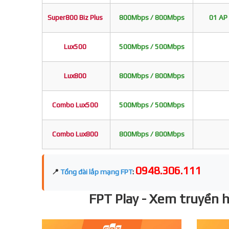
Super800 Biz Plus
800Mbps / 800Mbps
01 AP 
Lux500
500Mbps / 500Mbps
Lux800
800Mbps / 800Mbps
Combo Lux500
500Mbps / 500Mbps
Combo Lux800
800Mbps / 800Mbps
0948.306.111
📍
Tổng đài lắp mạng FPT
:
FPT Play - Xem truyền hì