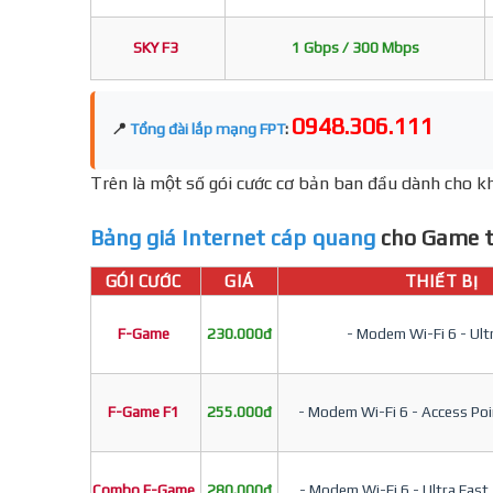
SKY F3
1 Gbps / 300 Mbps
0948.306.111
📍
Tổng đài lắp mạng FPT
:
Trên là một số gói cước cơ bản ban đầu dành cho kh
Bảng giá Internet cáp quang
cho Game t
GÓI CƯỚC
GIÁ
THIẾT BỊ
F-Game
230.000đ
- Modem Wi-Fi 6 - Ult
F-Game F1
255.000đ
- Modem Wi-Fi 6 - Access Poin
Combo F-Game
280.000đ
- Modem Wi-Fi 6 - Ultra Fast 