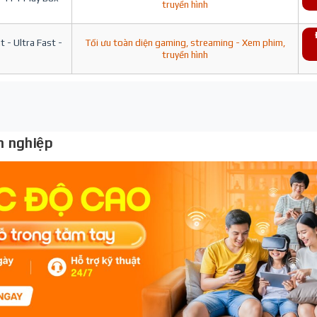
truyền hình
 - Ultra Fast -
Tối ưu toàn diện gaming, streaming - Xem phim,
truyền hình
 nghiệp