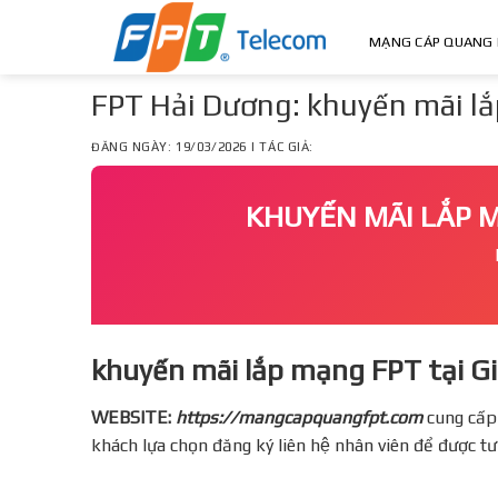
Skip
to
MẠNG CÁP QUANG 
content
FPT Hải Dương: khuyến mãi lă
ĐĂNG NGÀY: 19/03/2026 | TÁC GIẢ:
KHUYẾN MÃI LẮP
khuyến mãi lắp mạng FPT tại G
WEBSITE:
https://mangcapquangfpt.com
cung cấp
khách lựa chọn đăng ký liên hệ nhân viên để được t