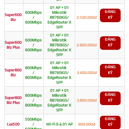
01 AP + 01
ĐĂNG
600Mbps
Mikrotik
Super600
/
RB760iGS/
2.500.000đ
KÝ
Biz
600Mbps
EdgeRouter X
SFP
01 AP + 01
ĐĂNG
600Mbps
Mikrotik
Super600
/
RB760iGS/
2.800.000đ
KÝ
Biz Plus
600Mbps
EdgeRouter X
SFP
01 AP + 01
ĐĂNG
800Mbps
Mikrotik
Super800
/
RB760iGS/
3.400.000đ
KÝ
Biz
800Mbps
EdgeRouter X
SFP
01 AP + 01
ĐĂNG
800Mbps
Mikrotik
Super800
/
RB760iGS/
3.800.000đ
KÝ
Biz Plus
800Mbps
EdgeRouter X
SFP
ĐĂNG
500Mbps
Lux500
/
Wi-Fi 6 & 01 AP
800.000đ
KÝ
500Mbps