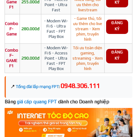
Game
255.000đ
KÝ
Point - Ultra
ưu thêm cho
F1
Fast
livestream
- Game thủ, tối
- Modem Wi-
ĐĂNG
Combo
ưu thêm cho live
Fi 6 - Ultra
F-
280.000đ
stream - Xem
KÝ
Fast - FPT
Game
phim, truyền
Play Box
hình
- Modem Wi-
Tối ưu toàn diện
Combo
ĐĂNG
Fi 6 - Access
gaming,
F-
290.000đ
Point - Ultra
streaming - Xem
KÝ
GAME
Fast - FPT
phim, truyền
F1
Play Box
hình
0948.306.111
📍
Tổng đài lắp mạng FPT
:
Bảng
giá cáp quang FPT
dành cho Doanh nghiệp