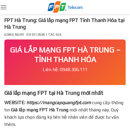
Skip
to
content
FPT Hà Trung: Giá lắp mạng FPT Tỉnh Thanh Hóa tại
Hà Trung
ĐĂNG NGÀY: 03/07/2026 | TÁC GIẢ:
GIÁ LẮP MẠNG FPT HÀ TRUNG –
TỈNH THANH HÓA
Liên hệ: 0948.306.111
Giá lắp mạng FPT tại Hà Trung mới nhất
WEBSITE:
https://mangcapquangfpt.com
cung cấp thông
tin
Giá lắp mạng FPT
Hà Trung
mới nhất tháng này. Quý
khách lựa chọn đăng ký liên hệ nhân viên để được tư vấn
thêm.