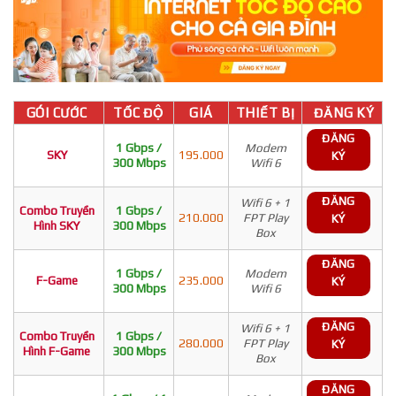
GÓI CƯỚC
TỐC ĐỘ
GIÁ
THIẾT BỊ
ĐĂNG KÝ
ĐĂNG
1 Gbps /
Modem
SKY
195.000
KÝ
300 Mbps
Wifi 6
ĐĂNG
Wifi 6 + 1
Combo Truyền
1 Gbps /
210.000
FPT Play
KÝ
Hình SKY
300 Mbps
Box
ĐĂNG
1 Gbps /
Modem
F-Game
235.000
KÝ
300 Mbps
Wifi 6
ĐĂNG
Wifi 6 + 1
Combo Truyền
1 Gbps /
280.000
FPT Play
KÝ
Hình F-Game
300 Mbps
Box
ĐĂNG