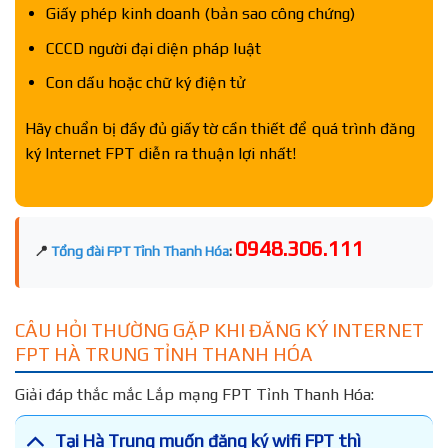
Giấy phép kinh doanh (bản sao công chứng)
CCCD người đại diện pháp luật
Con dấu hoặc chữ ký điện tử
Hãy chuẩn bị đầy đủ giấy tờ cần thiết để quá trình đăng
ký Internet FPT diễn ra thuận lợi nhất!
0948.306.111
📍
Tổng đài FPT Tỉnh Thanh Hóa
:
CÂU HỎI THƯỜNG GẶP KHI ĐĂNG KÝ INTERNET
FPT HÀ TRUNG TỈNH THANH HÓA
Giải đáp thắc mắc Lắp mạng FPT Tỉnh Thanh Hóa:
Tại Hà Trung muốn đăng ký wifi FPT thì