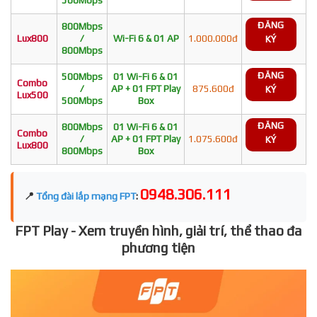
ĐĂNG
800Mbps
Lux800
/
Wi-Fi 6 & 01 AP
1.000.000đ
KÝ
800Mbps
ĐĂNG
500Mbps
01 Wi-Fi 6 & 01
Combo
/
AP + 01 FPT Play
875.600đ
KÝ
Lux500
500Mbps
Box
ĐĂNG
800Mbps
01 Wi-Fi 6 & 01
Combo
/
AP + 01 FPT Play
1.075.600đ
KÝ
Lux800
800Mbps
Box
0948.306.111
📍
Tổng đài lắp mạng FPT
:
FPT Play - Xem truyền hình, giải trí, thể thao đa
phương tiện