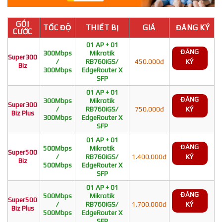
GÓI
TỐC ĐỘ
THIẾT BỊ
GIÁ
ĐĂNG KÝ
CƯỚC
01 AP + 01
ĐĂNG
300Mbps
Mikrotik
Super300
/
RB760iGS/
450.000đ
KÝ
Biz
300Mbps
EdgeRouter X
SFP
01 AP + 01
ĐĂNG
300Mbps
Mikrotik
Super300
/
RB760iGS/
750.000đ
KÝ
Biz Plus
300Mbps
EdgeRouter X
SFP
01 AP + 01
ĐĂNG
500Mbps
Mikrotik
Super500
/
RB760iGS/
1.400.000đ
KÝ
Biz
500Mbps
EdgeRouter X
SFP
01 AP + 01
ĐĂNG
500Mbps
Mikrotik
Super500
/
RB760iGS/
1.700.000đ
KÝ
Biz Plus
500Mbps
EdgeRouter X
SFP