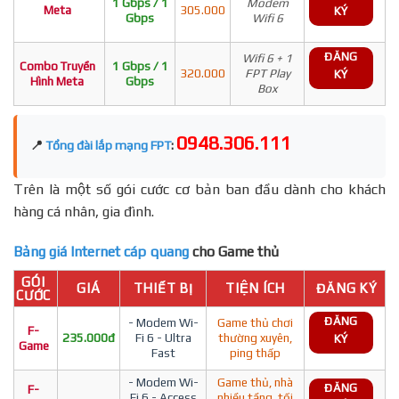
1 Gbps / 1
Modem
Meta
305.000
KÝ
Gbps
Wifi 6
ĐĂNG
Wifi 6 + 1
Combo Truyền
1 Gbps / 1
320.000
FPT Play
KÝ
Hình Meta
Gbps
Box
0948.306.111
📍
Tổng đài lắp mạng FPT
:
Trên là một số gói cước cơ bản ban đầu dành cho khách
hàng cá nhân, gia đình.
Bảng giá Internet cáp quang
cho Game thủ
GÓI
GIÁ
THIẾT BỊ
TIỆN ÍCH
ĐĂNG KÝ
CƯỚC
ĐĂNG
- Modem Wi-
Game thủ chơi
F-
235.000đ
Fi 6 - Ultra
thường xuyên,
KÝ
Game
Fast
ping thấp
- Modem Wi-
Game thủ, nhà
ĐĂNG
F-
Fi 6 - Access
nhiều tầng, tối