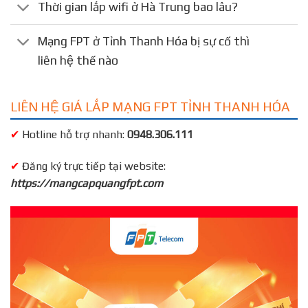
Thời gian lắp wifi ở Hà Trung bao lâu?
Mạng FPT ở Tỉnh Thanh Hóa bị sự cố thì
liên hệ thế nào
LIÊN HỆ GIÁ LẮP MẠNG FPT TỈNH THANH HÓA
✔
Hotline hỗ trợ nhanh:
0948.306.111
✔
Đăng ký trực tiếp tại website:
https://mangcapquangfpt.com