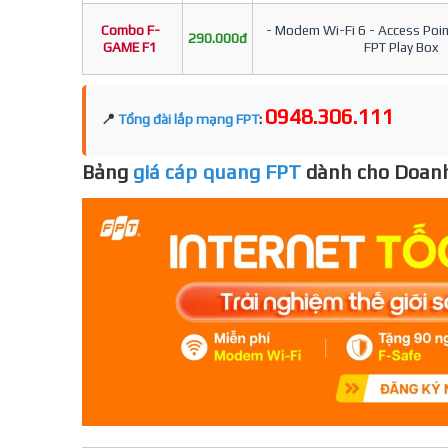
Combo F-
- Modem Wi-Fi 6 - Access Point
290.000đ
GAME F1
FPT Play Box
0948.306.111
📍
Tổng đài lắp mạng FPT
:
Bảng
giá cáp quang FPT
dành cho Doanh