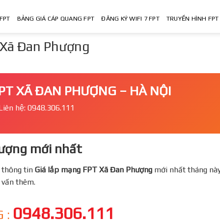
FPT
BẢNG GIÁ CÁP QUANG FPT
ĐĂNG KÝ WIFI 7 FPT
TRUYỀN HÌNH FPT
 Xã Đan Phượng
PT XÃ ĐAN PHƯỢNG – HÀ NỘI
Liên hệ: 0948.306.111
ượng mới nhất
 thông tin
Giá lắp mạng FPT
Xã Đan Phượng
mới nhất tháng này
ư vấn thêm.
0948.306.111
 :