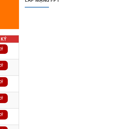
LẮP MẠNG FPT
KÝ
KÝ
KÝ
KÝ
KÝ
KÝ