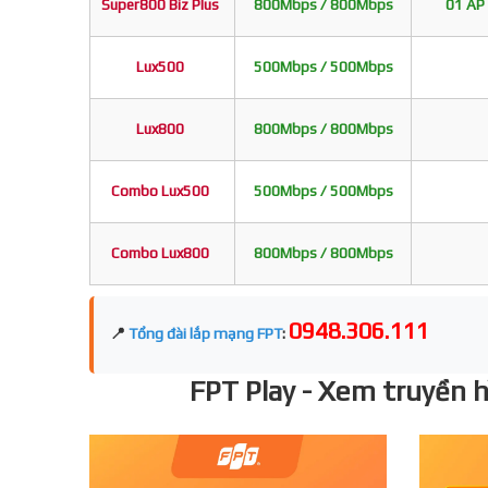
Super800 Biz Plus
800Mbps / 800Mbps
01 AP 
Lux500
500Mbps / 500Mbps
Lux800
800Mbps / 800Mbps
Combo Lux500
500Mbps / 500Mbps
Combo Lux800
800Mbps / 800Mbps
0948.306.111
📍
Tổng đài lắp mạng FPT
:
FPT Play - Xem truyền hì