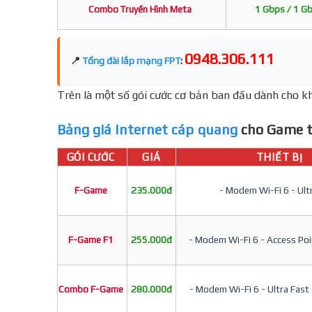
Combo Truyền Hình Meta
1 Gbps / 1 G
0948.306.111
📍
Tổng đài lắp mạng FPT
:
Trên là một số gói cước cơ bản ban đầu dành cho kh
Bảng giá Internet cáp quang
cho Game t
GÓI CƯỚC
GIÁ
THIẾT BỊ
F-Game
235.000đ
- Modem Wi-Fi 6 - Ult
F-Game F1
255.000đ
- Modem Wi-Fi 6 - Access Poin
Combo F-Game
280.000đ
- Modem Wi-Fi 6 - Ultra Fast 