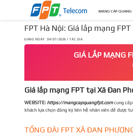
Skip
to
MẠNG CÁP QUANG 
content
FPT Hà Nội: Giá lắp mạng FPT
ĐĂNG NGÀY: 04/07/2026 | TÁC GIẢ:
GIÁ LẮP MẠNG F
Giá lắp mạng FPT tại Xã Đan Ph
WEBSITE:
https://mangcapquangfpt.com
cung cấp
khách lựa chọn đăng ký liên hệ nhân viên để được t
TỔNG ĐÀI FPT XÃ ĐAN PHƯỢNG