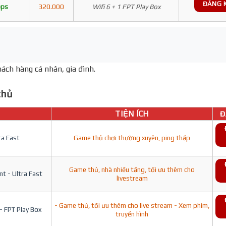
ĐĂNG 
bps
320.000
Wifi 6 + 1 FPT Play Box
ách hàng cá nhân, gia đình.
hủ
TIỆN ÍCH
Đ
ra Fast
Game thủ chơi thường xuyên, ping thấp
Game thủ, nhà nhiều tầng, tối ưu thêm cho
t - Ultra Fast
livestream
- Game thủ, tối ưu thêm cho live stream - Xem phim,
- FPT Play Box
truyền hình