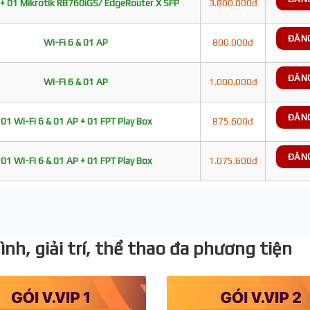
+ 01 Mikrotik RB760iGS/ EdgeRouter X SFP
3.800.000đ
ĐĂN
Wi-Fi 6 & 01 AP
800.000đ
ĐĂN
Wi-Fi 6 & 01 AP
1.000.000đ
ĐĂN
01 Wi-Fi 6 & 01 AP + 01 FPT Play Box
875.600đ
ĐĂN
01 Wi-Fi 6 & 01 AP + 01 FPT Play Box
1.075.600đ
nh, giải trí, thể thao đa phương tiện