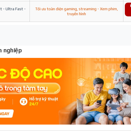
 - Ultra Fast -
Tối ưu toàn diện gaming, streaming - Xem phim,
truyền hình
 nghiệp