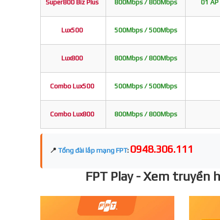
Super800 Biz Plus
800Mbps / 800Mbps
01 AP 
Lux500
500Mbps / 500Mbps
Lux800
800Mbps / 800Mbps
Combo Lux500
500Mbps / 500Mbps
Combo Lux800
800Mbps / 800Mbps
0948.306.111
📍
Tổng đài lắp mạng FPT
:
FPT Play - Xem truyền hì