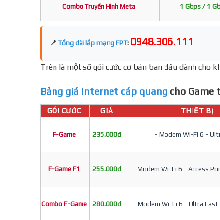
Combo Truyền Hình Meta
1 Gbps / 1 G
0948.306.111
📍
Tổng đài lắp mạng FPT
:
Trên là một số gói cước cơ bản ban đầu dành cho kh
Bảng giá Internet cáp quang
cho Game t
GÓI CƯỚC
GIÁ
THIẾT BỊ
F-Game
235.000đ
- Modem Wi-Fi 6 - Ult
F-Game F1
255.000đ
- Modem Wi-Fi 6 - Access Poin
Combo F-Game
280.000đ
- Modem Wi-Fi 6 - Ultra Fast 