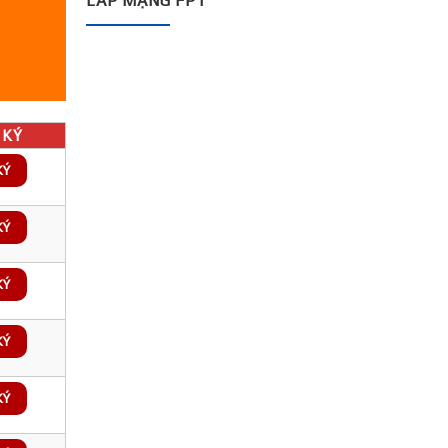
LẮP MẠNG FPT
KÝ
KÝ
KÝ
KÝ
KÝ
KÝ