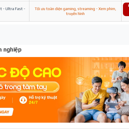
 - Ultra Fast -
Tối ưu toàn diện gaming, streaming - Xem phim,
truyền hình
 nghiệp