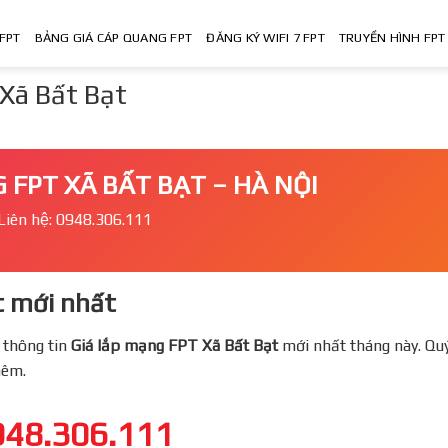
FPT
BẢNG GIÁ CÁP QUANG FPT
ĐĂNG KÝ WIFI 7 FPT
TRUYỀN HÌNH FPT
 Xã Bất Bạt
 FPT XÃ BẤT BẠT – HÀ NỘI
Liên hệ: 0948.306.111
 mới nhất
 thông tin
Giá lắp mạng FPT
Xã Bất Bạt
mới nhất tháng này. Quy
thêm.
948.306.111