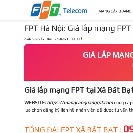
Skip
to
MẠNG CÁP QUANG 
content
FPT Hà Nội: Giá lắp mạng FPT
ĐĂNG NGÀY: 04/07/2026 | TÁC GIẢ:
GIÁ LẮP MẠNG
Giá lắp mạng FPT tại Xã Bất Bạt
WEBSITE:
https://mangcapquangfpt.com
cung cấp
lựa chọn đăng ký liên hệ nhân viên để được tư vấn 
0
TỔNG ĐÀI FPT XÃ BẤT BẠT :