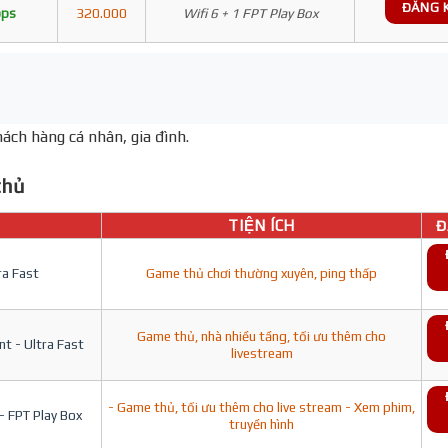
ĐĂNG 
bps
320.000
Wifi 6 + 1 FPT Play Box
ách hàng cá nhân, gia đình.
hủ
TIỆN ÍCH
Đ
ra Fast
Game thủ chơi thường xuyên, ping thấp
Game thủ, nhà nhiều tầng, tối ưu thêm cho
t - Ultra Fast
livestream
- Game thủ, tối ưu thêm cho live stream - Xem phim,
- FPT Play Box
truyền hình