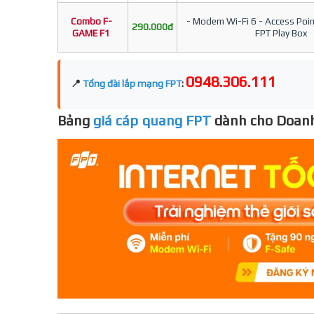
Combo F-
- Modem Wi-Fi 6 - Access Point
290.000đ
GAME F1
FPT Play Box
0948.306.111
📍
Tổng đài lắp mạng FPT
:
Bảng
giá cáp quang FPT
dành cho Doanh