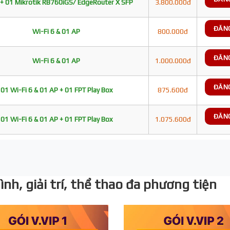
+ 01 Mikrotik RB760iGS/ EdgeRouter X SFP
3.800.000đ
ĐĂN
Wi-Fi 6 & 01 AP
800.000đ
ĐĂN
Wi-Fi 6 & 01 AP
1.000.000đ
ĐĂN
01 Wi-Fi 6 & 01 AP + 01 FPT Play Box
875.600đ
ĐĂN
01 Wi-Fi 6 & 01 AP + 01 FPT Play Box
1.075.600đ
nh, giải trí, thể thao đa phương tiện