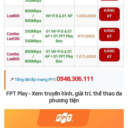
500Mbps
ĐĂNG
800Mbps
Lux800
/
Wi-Fi 6 & 01 AP
1.000.000đ
KÝ
800Mbps
ĐĂNG
500Mbps
01 Wi-Fi 6 & 01
Combo
/
AP + 01 FPT Play
875.600đ
KÝ
Lux500
500Mbps
Box
ĐĂNG
800Mbps
01 Wi-Fi 6 & 01
Combo
/
AP + 01 FPT Play
1.075.600đ
KÝ
Lux800
800Mbps
Box
0948.306.111
📍
Tổng đài lắp mạng FPT
:
FPT Play - Xem truyền hình, giải trí, thể thao đa
phương tiện