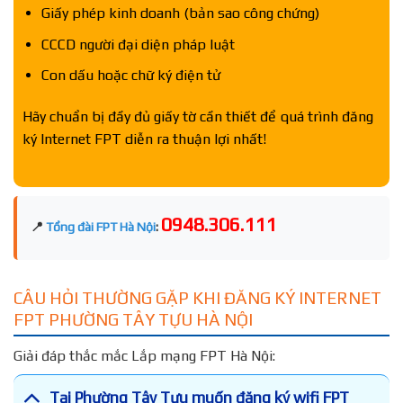
Giấy phép kinh doanh (bản sao công chứng)
CCCD người đại diện pháp luật
Con dấu hoặc chữ ký điện tử
Hãy chuẩn bị đầy đủ giấy tờ cần thiết để quá trình đăng
ký Internet FPT diễn ra thuận lợi nhất!
0948.306.111
📍
Tổng đài FPT Hà Nội
:
CÂU HỎI THƯỜNG GẶP KHI ĐĂNG KÝ INTERNET
FPT PHƯỜNG TÂY TỰU HÀ NỘI
Giải đáp thắc mắc Lắp mạng FPT Hà Nội:
Tại Phường Tây Tựu muốn đăng ký wifi FPT