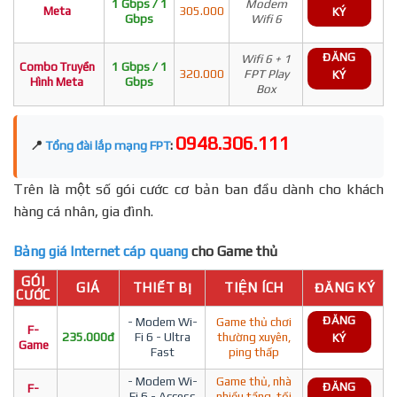
1 Gbps / 1
Modem
Meta
305.000
KÝ
Gbps
Wifi 6
ĐĂNG
Wifi 6 + 1
Combo Truyền
1 Gbps / 1
320.000
FPT Play
KÝ
Hình Meta
Gbps
Box
0948.306.111
📍
Tổng đài lắp mạng FPT
:
Trên là một số gói cước cơ bản ban đầu dành cho khách
hàng cá nhân, gia đình.
Bảng giá Internet cáp quang
cho Game thủ
GÓI
GIÁ
THIẾT BỊ
TIỆN ÍCH
ĐĂNG KÝ
CƯỚC
ĐĂNG
- Modem Wi-
Game thủ chơi
F-
235.000đ
Fi 6 - Ultra
thường xuyên,
KÝ
Game
Fast
ping thấp
- Modem Wi-
Game thủ, nhà
ĐĂNG
F-
Fi 6 - Access
nhiều tầng, tối