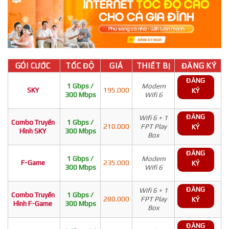
GÓI CƯỚC
TỐC ĐỘ
GIÁ
THIẾT BỊ
ĐĂNG KÝ
ĐĂNG
1 Gbps /
Modem
SKY
195.000
KÝ
300 Mbps
Wifi 6
ĐĂNG
Wifi 6 + 1
Combo Truyền
1 Gbps /
210.000
FPT Play
KÝ
Hình SKY
300 Mbps
Box
ĐĂNG
1 Gbps /
Modem
F-Game
235.000
KÝ
300 Mbps
Wifi 6
ĐĂNG
Wifi 6 + 1
Combo Truyền
1 Gbps /
280.000
FPT Play
KÝ
Hình F-Game
300 Mbps
Box
ĐĂNG