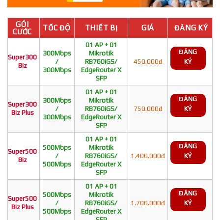
GÓI
TỐC ĐỘ
THIẾT BỊ
GIÁ
ĐĂNG KÝ
CƯỚC
01 AP + 01
ĐĂNG
300Mbps
Mikrotik
Super300
/
RB760iGS/
450.000đ
KÝ
Biz
300Mbps
EdgeRouter X
SFP
01 AP + 01
ĐĂNG
300Mbps
Mikrotik
Super300
/
RB760iGS/
750.000đ
KÝ
Biz Plus
300Mbps
EdgeRouter X
SFP
01 AP + 01
ĐĂNG
500Mbps
Mikrotik
Super500
/
RB760iGS/
1.400.000đ
KÝ
Biz
500Mbps
EdgeRouter X
SFP
01 AP + 01
ĐĂNG
500Mbps
Mikrotik
Super500
/
RB760iGS/
1.700.000đ
KÝ
Biz Plus
500Mbps
EdgeRouter X
SFP