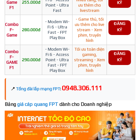
Game
255.000đ
KÝ
Point - Ultra
ưu thêm cho
F1
Fast
livestream
- Game thủ, tối
- Modem Wi-
ĐĂNG
Combo
ưu thêm cho live
Fi 6 - Ultra
F-
280.000đ
stream - Xem
KÝ
Fast - FPT
Game
phim, truyền
Play Box
hình
- Modem Wi-
Tối ưu toàn diện
Combo
ĐĂNG
Fi 6 - Access
gaming,
F-
290.000đ
Point - Ultra
streaming - Xem
KÝ
GAME
Fast - FPT
phim, truyền
F1
Play Box
hình
0948.306.111
📍
Tổng đài lắp mạng FPT
:
Bảng
giá cáp quang FPT
dành cho Doanh nghiệp