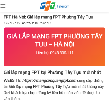
Skip
to
content
FPT Hà Nội: Giá lắp mạng FPT Phường Tây Tựu
ĐĂNG NGÀY: 03/07/2026 | TÁC GIẢ:
GIÁ LẮP MẠNG FPT PHƯỜNG TÂY
TỰU – HÀ NỘI
Liên hệ: 0948.306.111
Giá lắp mạng FPT tại Phường Tây Tựu mới nhất
WEBSITE:
https://mangcapquangfpt.com
cung cấp thông
tin
Giá lắp mạng FPT
Phường Tây Tựu
mới nhất tháng này.
Quý khách lựa chọn đăng ký liên hệ nhân viên để được tư
vấn thêm.