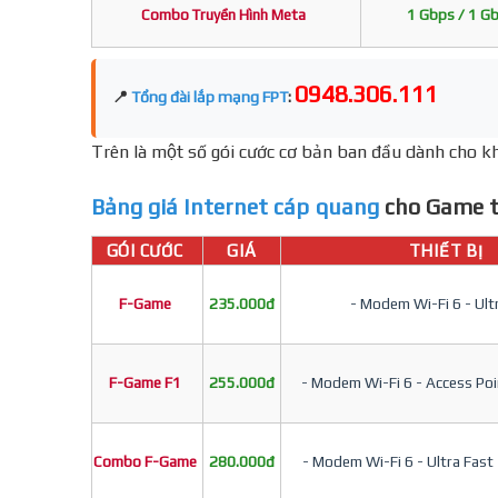
Combo Truyền Hình Meta
1 Gbps / 1 G
0948.306.111
📍
Tổng đài lắp mạng FPT
:
Trên là một số gói cước cơ bản ban đầu dành cho kh
Bảng giá Internet cáp quang
cho Game t
GÓI CƯỚC
GIÁ
THIẾT BỊ
F-Game
235.000đ
- Modem Wi-Fi 6 - Ult
F-Game F1
255.000đ
- Modem Wi-Fi 6 - Access Poin
Combo F-Game
280.000đ
- Modem Wi-Fi 6 - Ultra Fast 