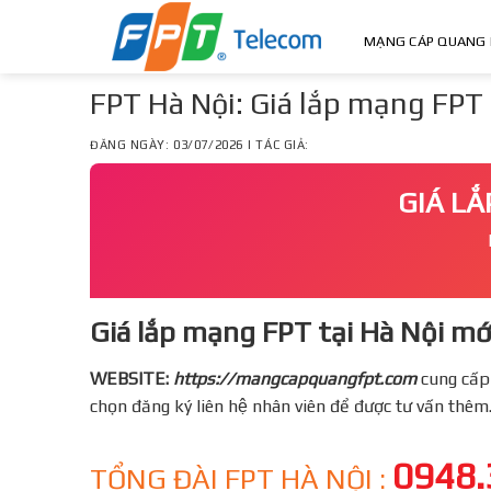
Skip
to
MẠNG CÁP QUANG 
content
FPT Hà Nội: Giá lắp mạng FPT H
ĐĂNG NGÀY: 03/07/2026 | TÁC GIẢ:
GIÁ LẮ
Giá lắp mạng FPT tại Hà Nội mớ
WEBSITE:
https://mangcapquangfpt.com
cung cấp
chọn đăng ký liên hệ nhân viên để được tư vấn thêm
0948.
TỔNG ĐÀI FPT HÀ NỘI :