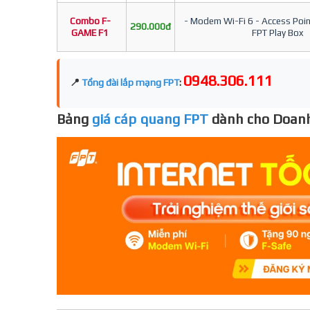
Combo F-
- Modem Wi-Fi 6 - Access Point
290.000đ
GAME F1
FPT Play Box
0948.306.111
📍
Tổng đài lắp mạng FPT
:
Bảng
giá cáp quang FPT
dành cho Doanh