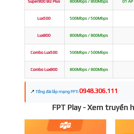
Super800 Biz Plus
800Mbps / 800Mbps
01 AP 
Lux500
500Mbps / 500Mbps
Lux800
800Mbps / 800Mbps
Combo Lux500
500Mbps / 500Mbps
Combo Lux800
800Mbps / 800Mbps
0948.306.111
📍
Tổng đài lắp mạng FPT
:
FPT Play - Xem truyền hì