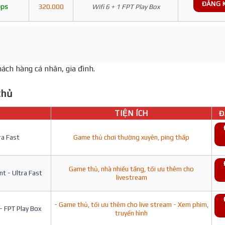
ĐĂNG 
bps
320.000
Wifi 6 + 1 FPT Play Box
ách hàng cá nhân, gia đình.
hủ
TIỆN ÍCH
Đ
ra Fast
Game thủ chơi thường xuyên, ping thấp
Game thủ, nhà nhiều tầng, tối ưu thêm cho
t - Ultra Fast
livestream
- Game thủ, tối ưu thêm cho live stream - Xem phim,
- FPT Play Box
truyền hình