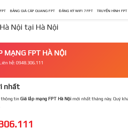
FPT
BẢNG GIÁ CÁP QUANG FPT
ĐĂNG KÝ WIFI 7 FPT
TRUYỀN HÌNH FPT
à Nội tại Hà Nội
P MẠNG FPT HÀ NỘI
Liên hệ: 0948.306.111
i nhất
 thông tin
Giá lắp mạng FPT
Hà Nội
mới nhất tháng này. Quý kha
.
306.111