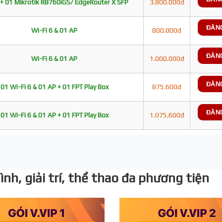
+ 01 Mikrotik RB760iGS/ EdgeRouter X SFP
3.800.000đ
ĐĂN
Wi-Fi 6 & 01 AP
800.000đ
ĐĂN
Wi-Fi 6 & 01 AP
1.000.000đ
ĐĂN
01 Wi-Fi 6 & 01 AP + 01 FPT Play Box
875.600đ
ĐĂN
01 Wi-Fi 6 & 01 AP + 01 FPT Play Box
1.075.600đ
nh, giải trí, thể thao đa phương tiện