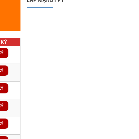
LẮP MẠNG FPT
KÝ
KÝ
KÝ
KÝ
KÝ
KÝ