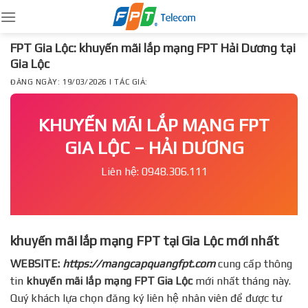
Skip
to
content
FPT Gia Lộc: khuyến mãi lắp mạng FPT Hải Dương tại
Gia Lộc
ĐĂNG NGÀY: 19/03/2026 | TÁC GIẢ:
KHUYẾN MÃI LẮP MẠNG FPT
GIA LỘC – HẢI DƯƠNG
Liên hệ: 0948.306.111
khuyến mãi lắp mạng FPT tại Gia Lộc mới nhất
WEBSITE:
https://mangcapquangfpt.com
cung cấp thông
tin
khuyến mãi lắp mạng FPT
Gia Lộc
mới nhất tháng này.
Quý khách lựa chọn đăng ký liên hệ nhân viên để được tư