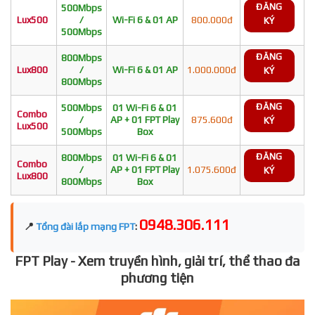
ĐĂNG
500Mbps
Lux500
/
Wi-Fi 6 & 01 AP
800.000đ
KÝ
500Mbps
ĐĂNG
800Mbps
Lux800
/
Wi-Fi 6 & 01 AP
1.000.000đ
KÝ
800Mbps
ĐĂNG
500Mbps
01 Wi-Fi 6 & 01
Combo
/
AP + 01 FPT Play
875.600đ
KÝ
Lux500
500Mbps
Box
ĐĂNG
800Mbps
01 Wi-Fi 6 & 01
Combo
/
AP + 01 FPT Play
1.075.600đ
KÝ
Lux800
800Mbps
Box
0948.306.111
📍
Tổng đài lắp mạng FPT
:
FPT Play - Xem truyền hình, giải trí, thể thao đa
phương tiện