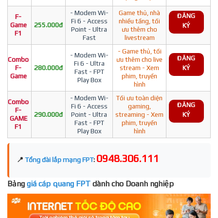
- Modem Wi-
Game thủ, nhà
ĐĂNG
F-
Fi 6 - Access
nhiều tầng, tối
Game
255.000đ
KÝ
Point - Ultra
ưu thêm cho
F1
Fast
livestream
- Game thủ, tối
- Modem Wi-
ĐĂNG
Combo
ưu thêm cho live
Fi 6 - Ultra
F-
280.000đ
stream - Xem
KÝ
Fast - FPT
Game
phim, truyền
Play Box
hình
- Modem Wi-
Tối ưu toàn diện
Combo
ĐĂNG
Fi 6 - Access
gaming,
F-
290.000đ
Point - Ultra
streaming - Xem
KÝ
GAME
Fast - FPT
phim, truyền
F1
Play Box
hình
0948.306.111
📍
Tổng đài lắp mạng FPT
:
Bảng
giá cáp quang FPT
dành cho Doanh nghiệp