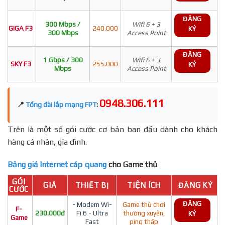
ĐĂNG
300 Mbps /
Wifi 6 + 3
GIGA F3
240.000
KÝ
300 Mbps
Access Point
ĐĂNG
1 Gbps / 300
Wifi 6 + 3
SKY F3
255.000
KÝ
Mbps
Access Point
0948.306.111
📍
Tổng đài lắp mạng FPT
:
Trên là một số gói cước cơ bản ban đầu dành cho khách
hàng cá nhân, gia đình.
Bảng giá Internet cáp quang
cho Game thủ
GÓI
GIÁ
THIẾT BỊ
TIỆN ÍCH
ĐĂNG KÝ
CƯỚC
ĐĂNG
- Modem Wi-
Game thủ chơi
F-
230.000đ
Fi 6 - Ultra
thường xuyên,
KÝ
Game
Fast
ping thấp