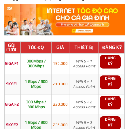
GÓI
TỐC ĐỘ
GIÁ
THIẾT BỊ
ĐĂNG KÝ
CƯỚC
ĐĂNG
300Mbps /
Wifi 6 + 1
GIGA F1
195.000
KÝ
300Mbps
Access Point
ĐĂNG
1 Gbps / 300
Wifi 6 + 1
SKY F1
210.000
KÝ
Mbps
Access Point
ĐĂNG
300 Mbps /
Wifi 6 + 2
GIGA F2
220.000
KÝ
300 Mbps
Access Point
ĐĂNG
1 Gbps / 300
Wifi 6 + 2
SKY F2
235.000
KÝ
Mbps
Access Point