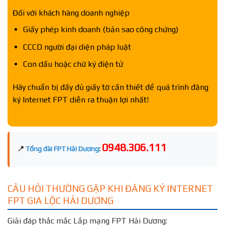
Đối với khách hàng doanh nghiệp
Giấy phép kinh doanh (bản sao công chứng)
CCCD người đại diện pháp luật
Con dấu hoặc chữ ký điện tử
Hãy chuẩn bị đầy đủ giấy tờ cần thiết để quá trình đăng
ký Internet FPT diễn ra thuận lợi nhất!
0948.306.111
📍
Tổng đài FPT Hải Dương
:
CÂU HỎI THƯỜNG GẶP KHI ĐĂNG KÝ INTERNET
FPT GIA LỘC HẢI DƯƠNG
Giải đáp thắc mắc Lắp mạng FPT Hải Dương: