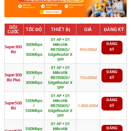
GÓI
TỐC ĐỘ
THIẾT BỊ
GIÁ
ĐĂNG KÝ
CƯỚC
01 AP + 01
ĐĂNG
300Mbps
Mikrotik
Super300
/
RB760iGS/
450.000đ
KÝ
Biz
300Mbps
EdgeRouter X
SFP
01 AP + 01
ĐĂNG
300Mbps
Mikrotik
Super300
/
RB760iGS/
750.000đ
KÝ
Biz Plus
300Mbps
EdgeRouter X
SFP
01 AP + 01
ĐĂNG
500Mbps
Mikrotik
Super500
/
RB760iGS/
1.400.000đ
KÝ
Biz
500Mbps
EdgeRouter X
SFP
01 AP + 01
ĐĂNG
500Mbps
Mikrotik
Super500