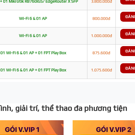
+ 01 Mikrotik RB760iGS/ EdgeRouter X SFP
3.800.000đ
ĐĂN
Wi-Fi 6 & 01 AP
800.000đ
ĐĂN
Wi-Fi 6 & 01 AP
1.000.000đ
ĐĂN
01 Wi-Fi 6 & 01 AP + 01 FPT Play Box
875.600đ
ĐĂN
01 Wi-Fi 6 & 01 AP + 01 FPT Play Box
1.075.600đ
nh, giải trí, thể thao đa phương tiện