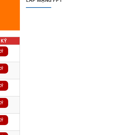
LẮP MẠNG FPT
KÝ
KÝ
KÝ
KÝ
KÝ
KÝ