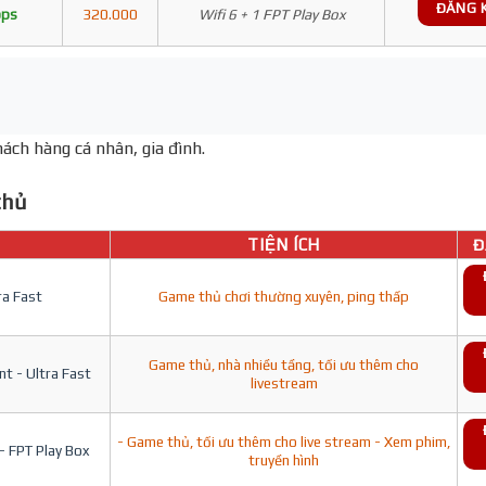
ĐĂNG 
bps
320.000
Wifi 6 + 1 FPT Play Box
ách hàng cá nhân, gia đình.
hủ
TIỆN ÍCH
Đ
ra Fast
Game thủ chơi thường xuyên, ping thấp
Game thủ, nhà nhiều tầng, tối ưu thêm cho
t - Ultra Fast
livestream
- Game thủ, tối ưu thêm cho live stream - Xem phim,
- FPT Play Box
truyền hình