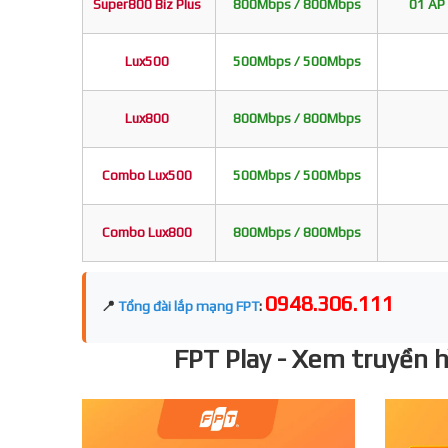
Super800 Biz Plus
800Mbps / 800Mbps
01 AP 
Lux500
500Mbps / 500Mbps
Lux800
800Mbps / 800Mbps
Combo Lux500
500Mbps / 500Mbps
Combo Lux800
800Mbps / 800Mbps
0948.306.111
📍
Tổng đài lắp mạng FPT
:
FPT Play - Xem truyền hì