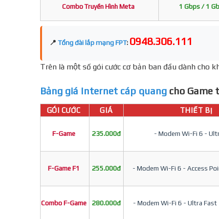
Combo Truyền Hình Meta
1 Gbps / 1 G
0948.306.111
📍
Tổng đài lắp mạng FPT
:
Trên là một số gói cước cơ bản ban đầu dành cho kh
Bảng giá Internet cáp quang
cho Game t
GÓI CƯỚC
GIÁ
THIẾT BỊ
F-Game
235.000đ
- Modem Wi-Fi 6 - Ult
F-Game F1
255.000đ
- Modem Wi-Fi 6 - Access Poin
Combo F-Game
280.000đ
- Modem Wi-Fi 6 - Ultra Fast 