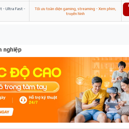
 - Ultra Fast -
Tối ưu toàn diện gaming, streaming - Xem phim,
truyền hình
 nghiệp