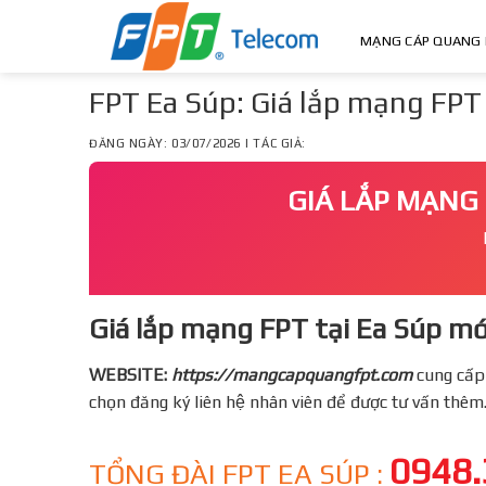
Skip
to
MẠNG CÁP QUANG 
content
FPT Ea Súp: Giá lắp mạng FPT T
ĐĂNG NGÀY: 03/07/2026 | TÁC GIẢ:
GIÁ LẮP MẠNG 
Giá lắp mạng FPT tại Ea Súp mớ
WEBSITE:
https://mangcapquangfpt.com
cung cấp
chọn đăng ký liên hệ nhân viên để được tư vấn thêm
0948.
TỔNG ĐÀI FPT EA SÚP :