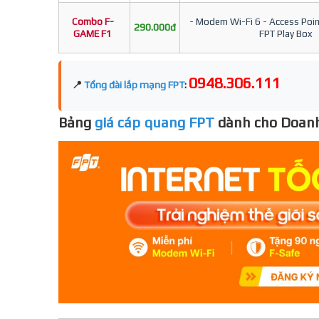
Combo F-
- Modem Wi-Fi 6 - Access Point
290.000đ
GAME F1
FPT Play Box
0948.306.111
📍
Tổng đài lắp mạng FPT
:
Bảng
giá cáp quang FPT
dành cho Doanh