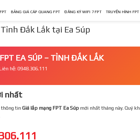
FPT
BẢNG GIÁ CÁP QUANG FPT
ĐĂNG KÝ WIFI 7 FPT
TRUYỀN HÌNH FPT
ỉnh Đắk Lắk tại Ea Súp
FPT EA SÚP – TỈNH ĐẮK LẮK
Liên hệ: 0948.306.111
i nhất
 thông tin
Giá lắp mạng FPT
Ea Súp
mới nhất tháng này. Quý kha
.
306.111