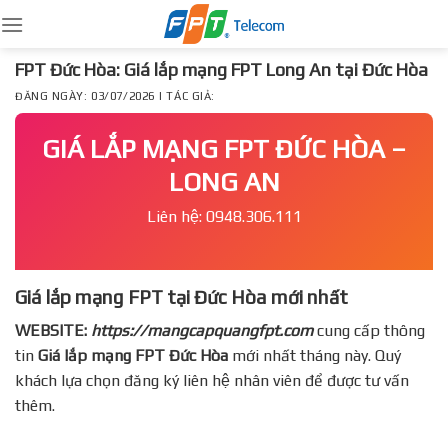
Skip
to
content
FPT Đức Hòa: Giá lắp mạng FPT Long An tại Đức Hòa
ĐĂNG NGÀY: 03/07/2026 | TÁC GIẢ:
GIÁ LẮP MẠNG FPT ĐỨC HÒA –
LONG AN
Liên hệ: 0948.306.111
Giá lắp mạng FPT tại Đức Hòa mới nhất
WEBSITE:
https://mangcapquangfpt.com
cung cấp thông
tin
Giá lắp mạng FPT
Đức Hòa
mới nhất tháng này. Quý
khách lựa chọn đăng ký liên hệ nhân viên để được tư vấn
thêm.