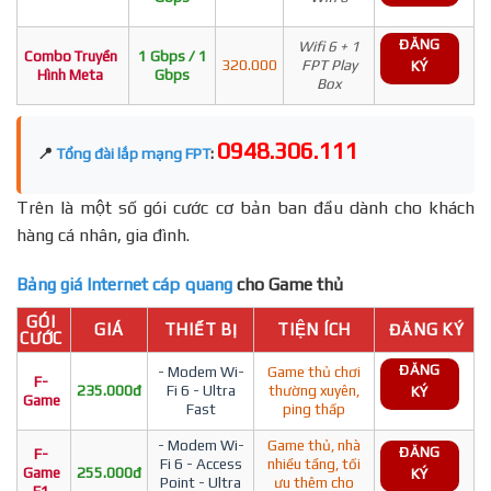
ĐĂNG
Wifi 6 + 1
Combo Truyền
1 Gbps / 1
320.000
FPT Play
KÝ
Hình Meta
Gbps
Box
0948.306.111
📍
Tổng đài lắp mạng FPT
:
Trên là một số gói cước cơ bản ban đầu dành cho khách
hàng cá nhân, gia đình.
Bảng giá Internet cáp quang
cho Game thủ
GÓI
GIÁ
THIẾT BỊ
TIỆN ÍCH
ĐĂNG KÝ
CƯỚC
ĐĂNG
- Modem Wi-
Game thủ chơi
F-
235.000đ
Fi 6 - Ultra
thường xuyên,
KÝ
Game
Fast
ping thấp
- Modem Wi-
Game thủ, nhà
ĐĂNG
F-
Fi 6 - Access
nhiều tầng, tối
Game
255.000đ
KÝ
Point - Ultra
ưu thêm cho