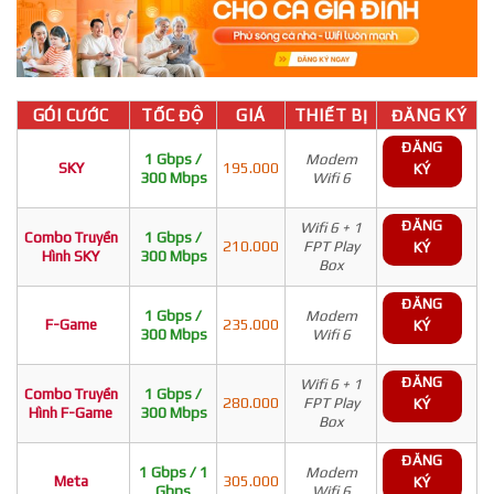
GÓI CƯỚC
TỐC ĐỘ
GIÁ
THIẾT BỊ
ĐĂNG KÝ
ĐĂNG
1 Gbps /
Modem
SKY
195.000
KÝ
300 Mbps
Wifi 6
ĐĂNG
Wifi 6 + 1
Combo Truyền
1 Gbps /
210.000
FPT Play
KÝ
Hình SKY
300 Mbps
Box
ĐĂNG
1 Gbps /
Modem
F-Game
235.000
KÝ
300 Mbps
Wifi 6
ĐĂNG
Wifi 6 + 1
Combo Truyền
1 Gbps /
280.000
FPT Play
KÝ
Hình F-Game
300 Mbps
Box
ĐĂNG
1 Gbps / 1
Modem
Meta
305.000
KÝ
Gbps
Wifi 6