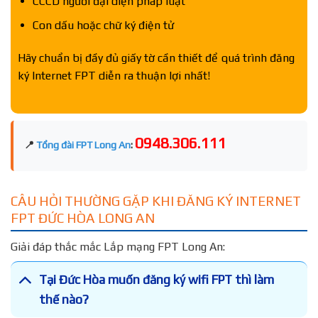
CCCD người đại diện pháp luật
Con dấu hoặc chữ ký điện tử
Hãy chuẩn bị đầy đủ giấy tờ cần thiết để quá trình đăng
ký Internet FPT diễn ra thuận lợi nhất!
0948.306.111
📍
Tổng đài FPT Long An
:
CÂU HỎI THƯỜNG GẶP KHI ĐĂNG KÝ INTERNET
FPT ĐỨC HÒA LONG AN
Giải đáp thắc mắc Lắp mạng FPT Long An:
Tại Đức Hòa muốn đăng ký wifi FPT thì làm
thế nào?