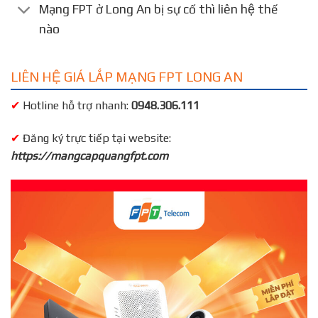
Mạng FPT ở Long An bị sự cố thì liên hệ thế
nào
LIÊN HỆ GIÁ LẮP MẠNG FPT LONG AN
✔
Hotline hỗ trợ nhanh:
0948.306.111
✔
Đăng ký trực tiếp tại website:
https://mangcapquangfpt.com