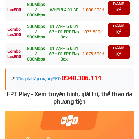
ĐĂNG
800Mbps
Lux800
/
Wi-Fi 6 & 01 AP
1.000.000đ
KÝ
800Mbps
ĐĂNG
500Mbps
01 Wi-Fi 6 & 01
Combo
/
AP + 01 FPT Play
875.600đ
KÝ
Lux500
500Mbps
Box
ĐĂNG
800Mbps
01 Wi-Fi 6 & 01
Combo
/
AP + 01 FPT Play
1.075.600đ
KÝ
Lux800
800Mbps
Box
0948.306.111
📍
Tổng đài lắp mạng FPT
:
FPT Play - Xem truyền hình, giải trí, thể thao đa
phương tiện