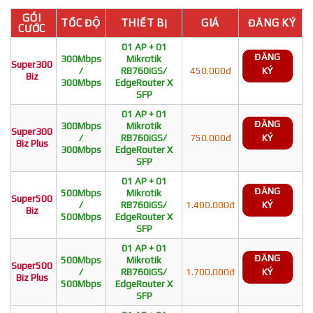
GÓI
TỐC ĐỘ
THIẾT BỊ
GIÁ
ĐĂNG KÝ
CƯỚC
01 AP + 01
ĐĂNG
300Mbps
Mikrotik
Super300
/
RB760iGS/
450.000đ
KÝ
Biz
300Mbps
EdgeRouter X
SFP
01 AP + 01
ĐĂNG
300Mbps
Mikrotik
Super300
/
RB760iGS/
750.000đ
KÝ
Biz Plus
300Mbps
EdgeRouter X
SFP
01 AP + 01
ĐĂNG
500Mbps
Mikrotik
Super500
/
RB760iGS/
1.400.000đ
KÝ
Biz
500Mbps
EdgeRouter X
SFP
01 AP + 01
ĐĂNG
500Mbps
Mikrotik
Super500
/
RB760iGS/
1.700.000đ
KÝ
Biz Plus
500Mbps
EdgeRouter X
SFP