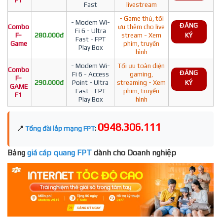
F1
Fast
livestream
- Game thủ, tối
- Modem Wi-
ĐĂNG
Combo
ưu thêm cho live
Fi 6 - Ultra
F-
280.000đ
stream - Xem
KÝ
Fast - FPT
Game
phim, truyền
Play Box
hình
- Modem Wi-
Tối ưu toàn diện
Combo
ĐĂNG
Fi 6 - Access
gaming,
F-
290.000đ
Point - Ultra
streaming - Xem
KÝ
GAME
Fast - FPT
phim, truyền
F1
Play Box
hình
0948.306.111
📍
Tổng đài lắp mạng FPT
:
Bảng
giá cáp quang FPT
dành cho Doanh nghiệp