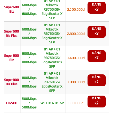
01 AP + 01
ĐĂNG
600Mbps
Mikrotik
Super600
/
RB760iGS/
2.500.000đ
KÝ
Biz
600Mbps
EdgeRouter X
SFP
01 AP + 01
ĐĂNG
600Mbps
Mikrotik
Super600
/
RB760iGS/
2.800.000đ
KÝ
Biz Plus
600Mbps
EdgeRouter X
SFP
01 AP + 01
ĐĂNG
800Mbps
Mikrotik
Super800
/
RB760iGS/
3.400.000đ
KÝ
Biz
800Mbps
EdgeRouter X
SFP
01 AP + 01
ĐĂNG
800Mbps
Mikrotik
Super800
/
RB760iGS/
3.800.000đ
KÝ
Biz Plus
800Mbps
EdgeRouter X
SFP
ĐĂNG
500Mbps
Lux500
/
Wi-Fi 6 & 01 AP
800.000đ
KÝ
500Mbps