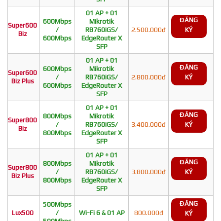
01 AP + 01
ĐĂNG
600Mbps
Mikrotik
Super600
/
RB760iGS/
2.500.000đ
KÝ
Biz
600Mbps
EdgeRouter X
SFP
01 AP + 01
ĐĂNG
600Mbps
Mikrotik
Super600
/
RB760iGS/
2.800.000đ
KÝ
Biz Plus
600Mbps
EdgeRouter X
SFP
01 AP + 01
ĐĂNG
800Mbps
Mikrotik
Super800
/
RB760iGS/
3.400.000đ
KÝ
Biz
800Mbps
EdgeRouter X
SFP
01 AP + 01
ĐĂNG
800Mbps
Mikrotik
Super800
/
RB760iGS/
3.800.000đ
KÝ
Biz Plus
800Mbps
EdgeRouter X
SFP
ĐĂNG
500Mbps
Lux500
/
Wi-Fi 6 & 01 AP
800.000đ
KÝ
500Mbps