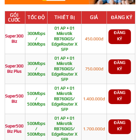
GÓI
TỐC ĐỘ
THIẾT BỊ
GIÁ
ĐĂNG KÝ
CƯỚC
01 AP + 01
ĐĂNG
300Mbps
Mikrotik
Super300
/
RB760iGS/
450.000đ
KÝ
Biz
300Mbps
EdgeRouter X
SFP
01 AP + 01
ĐĂNG
300Mbps
Mikrotik
Super300
/
RB760iGS/
750.000đ
KÝ
Biz Plus
300Mbps
EdgeRouter X
SFP
01 AP + 01
ĐĂNG
500Mbps
Mikrotik
Super500
/
RB760iGS/
1.400.000đ
KÝ
Biz
500Mbps
EdgeRouter X
SFP
01 AP + 01
ĐĂNG
500Mbps
Mikrotik
Super500
/
RB760iGS/
1.700.000đ
KÝ
Biz Plus
500Mbps
EdgeRouter X
SFP