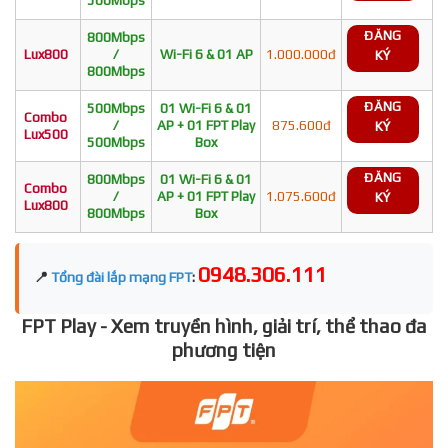
ĐĂNG
800Mbps
Lux800
/
Wi-Fi 6 & 01 AP
1.000.000đ
KÝ
800Mbps
ĐĂNG
500Mbps
01 Wi-Fi 6 & 01
Combo
/
AP + 01 FPT Play
875.600đ
KÝ
Lux500
500Mbps
Box
ĐĂNG
800Mbps
01 Wi-Fi 6 & 01
Combo
/
AP + 01 FPT Play
1.075.600đ
KÝ
Lux800
800Mbps
Box
0948.306.111
📍
Tổng đài lắp mạng FPT
:
FPT Play - Xem truyền hình, giải trí, thể thao đa
phương tiện