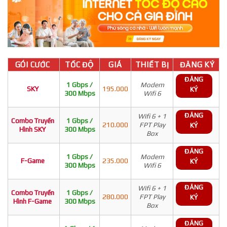
GÓI CƯỚC
TỐC ĐỘ
GIÁ
THIẾT BỊ
ĐĂNG KÝ
ĐĂNG
1 Gbps /
Modem
SKY
195.000
KÝ
300 Mbps
Wifi 6
ĐĂNG
Wifi 6 + 1
Combo Truyền
1 Gbps /
210.000
FPT Play
KÝ
Hình SKY
300 Mbps
Box
ĐĂNG
1 Gbps /
Modem
F-Game
235.000
KÝ
300 Mbps
Wifi 6
ĐĂNG
Wifi 6 + 1
Combo Truyền
1 Gbps /
280.000
FPT Play
KÝ
Hình F-Game
300 Mbps
Box
ĐĂNG