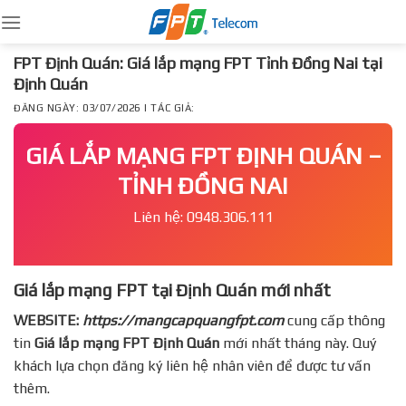
Skip
to
content
FPT Định Quán: Giá lắp mạng FPT Tỉnh Đồng Nai tại
Định Quán
ĐĂNG NGÀY: 03/07/2026 | TÁC GIẢ:
GIÁ LẮP MẠNG FPT ĐỊNH QUÁN –
TỈNH ĐỒNG NAI
Liên hệ: 0948.306.111
Giá lắp mạng FPT tại Định Quán mới nhất
WEBSITE:
https://mangcapquangfpt.com
cung cấp thông
tin
Giá lắp mạng FPT
Định Quán
mới nhất tháng này. Quý
khách lựa chọn đăng ký liên hệ nhân viên để được tư vấn
thêm.