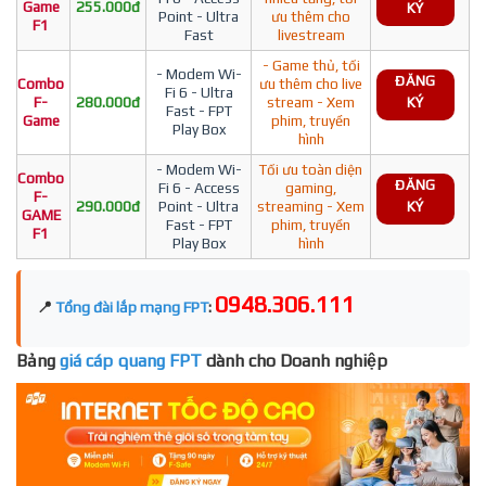
Game
255.000đ
KÝ
Point - Ultra
ưu thêm cho
F1
Fast
livestream
- Game thủ, tối
- Modem Wi-
ĐĂNG
Combo
ưu thêm cho live
Fi 6 - Ultra
F-
280.000đ
stream - Xem
KÝ
Fast - FPT
Game
phim, truyền
Play Box
hình
- Modem Wi-
Tối ưu toàn diện
Combo
ĐĂNG
Fi 6 - Access
gaming,
F-
290.000đ
Point - Ultra
streaming - Xem
KÝ
GAME
Fast - FPT
phim, truyền
F1
Play Box
hình
0948.306.111
📍
Tổng đài lắp mạng FPT
:
Bảng
giá cáp quang FPT
dành cho Doanh nghiệp