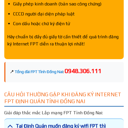
Giấy phép kinh doanh (bản sao công chứng)
CCCD người đại diện pháp luật
Con dấu hoặc chữ ký điện tử
Hãy chuẩn bị đầy đủ giấy tờ cần thiết để quá trình đăng
ký Internet FPT diễn ra thuận lợi nhất!
0948.306.111
📍
Tổng đài FPT Tỉnh Đồng Nai
:
CÂU HỎI THƯỜNG GẶP KHI ĐĂNG KÝ INTERNET
FPT ĐỊNH QUÁN TỈNH ĐỒNG NAI
Giải đáp thắc mắc Lắp mạng FPT Tỉnh Đồng Nai:
Tại Định Quán muốn đăng ký wifi FPT thì