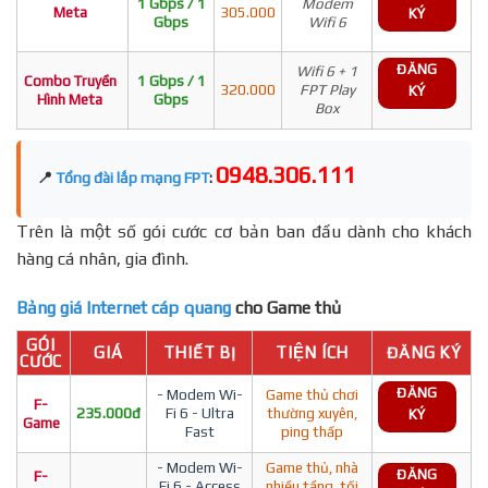
1 Gbps / 1
Modem
Meta
305.000
KÝ
Gbps
Wifi 6
ĐĂNG
Wifi 6 + 1
Combo Truyền
1 Gbps / 1
320.000
FPT Play
KÝ
Hình Meta
Gbps
Box
0948.306.111
📍
Tổng đài lắp mạng FPT
:
Trên là một số gói cước cơ bản ban đầu dành cho khách
hàng cá nhân, gia đình.
Bảng giá Internet cáp quang
cho Game thủ
GÓI
GIÁ
THIẾT BỊ
TIỆN ÍCH
ĐĂNG KÝ
CƯỚC
ĐĂNG
- Modem Wi-
Game thủ chơi
F-
235.000đ
Fi 6 - Ultra
thường xuyên,
KÝ
Game
Fast
ping thấp
- Modem Wi-
Game thủ, nhà
ĐĂNG
F-
Fi 6 - Access
nhiều tầng, tối