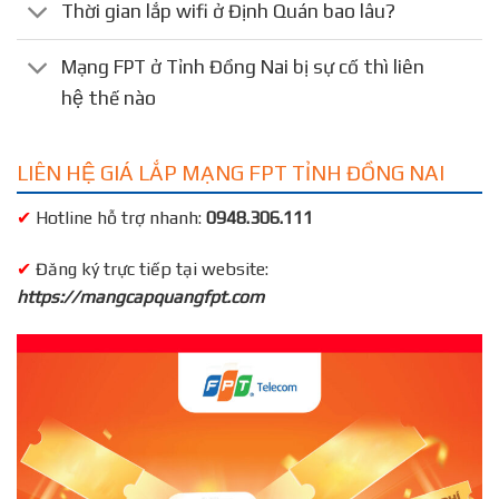
Thời gian lắp wifi ở Định Quán bao lâu?
Mạng FPT ở Tỉnh Đồng Nai bị sự cố thì liên
hệ thế nào
LIÊN HỆ GIÁ LẮP MẠNG FPT TỈNH ĐỒNG NAI
✔
Hotline hỗ trợ nhanh:
0948.306.111
✔
Đăng ký trực tiếp tại website:
https://mangcapquangfpt.com