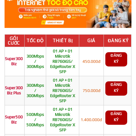
GÓI
TỐC ĐỘ
THIẾT BỊ
GIÁ
ĐĂNG KÝ
CƯỚC
01 AP + 01
ĐĂNG
300Mbps
Mikrotik
Super300
/
RB760iGS/
450.000đ
KÝ
Biz
300Mbps
EdgeRouter X
SFP
01 AP + 01
ĐĂNG
300Mbps
Mikrotik
Super300
/
RB760iGS/
750.000đ
KÝ
Biz Plus
300Mbps
EdgeRouter X
SFP
01 AP + 01
ĐĂNG
500Mbps
Mikrotik
Super500
/
RB760iGS/
1.400.000đ
KÝ
Biz
500Mbps
EdgeRouter X
SFP