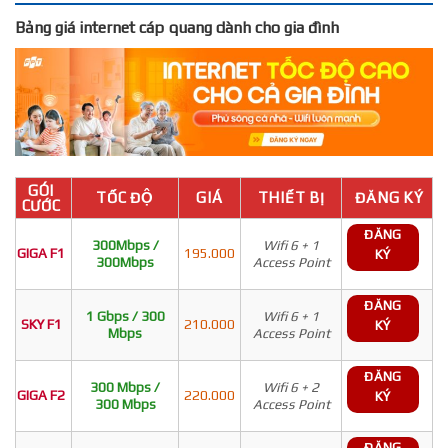
Bảng giá internet cáp quang dành cho gia đình
GÓI
TỐC ĐỘ
GIÁ
THIẾT BỊ
ĐĂNG KÝ
CƯỚC
ĐĂNG
300Mbps /
Wifi 6 + 1
GIGA F1
195.000
KÝ
300Mbps
Access Point
ĐĂNG
1 Gbps / 300
Wifi 6 + 1
SKY F1
210.000
KÝ
Mbps
Access Point
ĐĂNG
300 Mbps /
Wifi 6 + 2
GIGA F2
220.000
KÝ
300 Mbps
Access Point
ĐĂNG