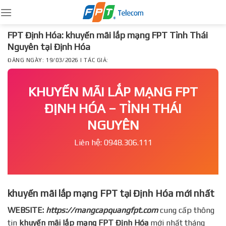
Skip
to
content
FPT Định Hóa: khuyến mãi lắp mạng FPT Tỉnh Thái
Nguyên tại Định Hóa
ĐĂNG NGÀY: 19/03/2026 | TÁC GIẢ:
KHUYẾN MÃI LẮP MẠNG FPT
ĐỊNH HÓA – TỈNH THÁI
NGUYÊN
Liên hệ: 0948.306.111
khuyến mãi lắp mạng FPT tại Định Hóa mới nhất
WEBSITE:
https://mangcapquangfpt.com
cung cấp thông
tin
khuyến mãi lắp mạng FPT
Định Hóa
mới nhất tháng