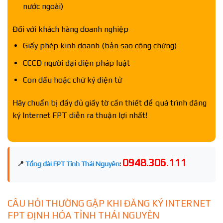
nước ngoài)
Đối với khách hàng doanh nghiệp
Giấy phép kinh doanh (bản sao công chứng)
CCCD người đại diện pháp luật
Con dấu hoặc chữ ký điện tử
Hãy chuẩn bị đầy đủ giấy tờ cần thiết để quá trình đăng
ký Internet FPT diễn ra thuận lợi nhất!
0948.306.111
📍
Tổng đài FPT Tỉnh Thái Nguyên
:
CÂU HỎI THƯỜNG GẶP KHI ĐĂNG KÝ INTERNET
FPT ĐỊNH HÓA TỈNH THÁI NGUYÊN