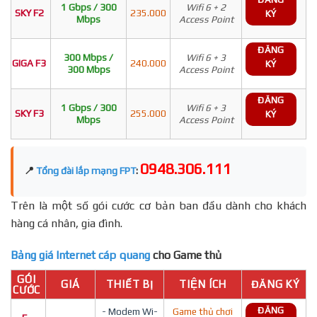
1 Gbps / 300
Wifi 6 + 2
SKY F2
235.000
KÝ
Mbps
Access Point
ĐĂNG
300 Mbps /
Wifi 6 + 3
GIGA F3
240.000
KÝ
300 Mbps
Access Point
ĐĂNG
1 Gbps / 300
Wifi 6 + 3
SKY F3
255.000
KÝ
Mbps
Access Point
0948.306.111
📍
Tổng đài lắp mạng FPT
:
Trên là một số gói cước cơ bản ban đầu dành cho khách
hàng cá nhân, gia đình.
Bảng giá Internet cáp quang
cho Game thủ
GÓI
GIÁ
THIẾT BỊ
TIỆN ÍCH
ĐĂNG KÝ
CƯỚC
ĐĂNG
- Modem Wi-
Game thủ chơi