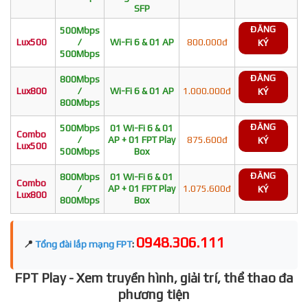
SFP
ĐĂNG
500Mbps
Lux500
/
Wi-Fi 6 & 01 AP
800.000đ
KÝ
500Mbps
ĐĂNG
800Mbps
Lux800
/
Wi-Fi 6 & 01 AP
1.000.000đ
KÝ
800Mbps
ĐĂNG
500Mbps
01 Wi-Fi 6 & 01
Combo
/
AP + 01 FPT Play
875.600đ
KÝ
Lux500
500Mbps
Box
ĐĂNG
800Mbps
01 Wi-Fi 6 & 01
Combo
/
AP + 01 FPT Play
1.075.600đ
KÝ
Lux800
800Mbps
Box
0948.306.111
📍
Tổng đài lắp mạng FPT
:
FPT Play - Xem truyền hình, giải trí, thể thao đa
phương tiện