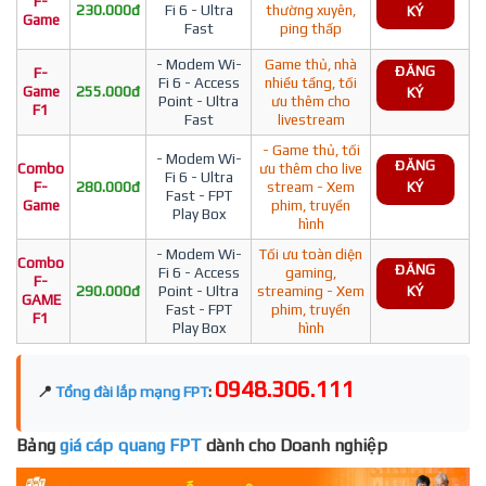
F-
230.000đ
Fi 6 - Ultra
thường xuyên,
KÝ
Game
Fast
ping thấp
- Modem Wi-
Game thủ, nhà
ĐĂNG
F-
Fi 6 - Access
nhiều tầng, tối
Game
255.000đ
KÝ
Point - Ultra
ưu thêm cho
F1
Fast
livestream
- Game thủ, tối
- Modem Wi-
ĐĂNG
Combo
ưu thêm cho live
Fi 6 - Ultra
F-
280.000đ
stream - Xem
KÝ
Fast - FPT
Game
phim, truyền
Play Box
hình
- Modem Wi-
Tối ưu toàn diện
Combo
ĐĂNG
Fi 6 - Access
gaming,
F-
290.000đ
Point - Ultra
streaming - Xem
KÝ
GAME
Fast - FPT
phim, truyền
F1
Play Box
hình
0948.306.111
📍
Tổng đài lắp mạng FPT
:
Bảng
giá cáp quang FPT
dành cho Doanh nghiệp