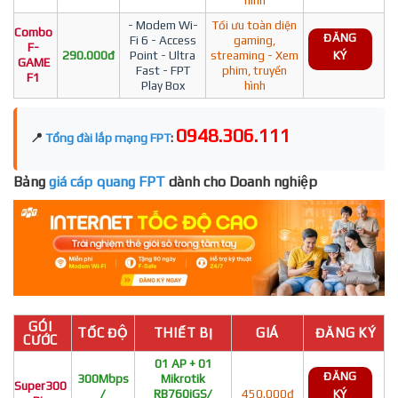
- Modem Wi-
Tối ưu toàn diện
Combo
ĐĂNG
Fi 6 - Access
gaming,
F-
290.000đ
Point - Ultra
streaming - Xem
KÝ
GAME
Fast - FPT
phim, truyền
F1
Play Box
hình
0948.306.111
📍
Tổng đài lắp mạng FPT
:
Bảng
giá cáp quang FPT
dành cho Doanh nghiệp
GÓI
TỐC ĐỘ
THIẾT BỊ
GIÁ
ĐĂNG KÝ
CƯỚC
01 AP + 01
ĐĂNG
300Mbps
Mikrotik
Super300
/
RB760iGS/
450.000đ
KÝ