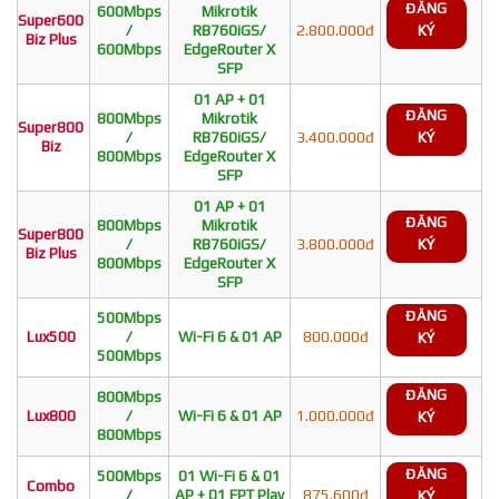
ĐĂNG
600Mbps
Mikrotik
Super600
/
RB760iGS/
2.800.000đ
KÝ
Biz Plus
600Mbps
EdgeRouter X
SFP
01 AP + 01
ĐĂNG
800Mbps
Mikrotik
Super800
/
RB760iGS/
3.400.000đ
KÝ
Biz
800Mbps
EdgeRouter X
SFP
01 AP + 01
ĐĂNG
800Mbps
Mikrotik
Super800
/
RB760iGS/
3.800.000đ
KÝ
Biz Plus
800Mbps
EdgeRouter X
SFP
ĐĂNG
500Mbps
Lux500
/
Wi-Fi 6 & 01 AP
800.000đ
KÝ
500Mbps
ĐĂNG
800Mbps
Lux800
/
Wi-Fi 6 & 01 AP
1.000.000đ
KÝ
800Mbps
ĐĂNG
500Mbps
01 Wi-Fi 6 & 01
Combo
/
AP + 01 FPT Play
875.600đ
KÝ