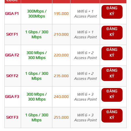
ĐĂNG
300Mbps /
Wifi 6 + 1
GIGA F1
195.000
KÝ
300Mbps
Access Point
ĐĂNG
1 Gbps / 300
Wifi 6 + 1
SKY F1
210.000
KÝ
Mbps
Access Point
ĐĂNG
300 Mbps /
Wifi 6 + 2
GIGA F2
220.000
KÝ
300 Mbps
Access Point
ĐĂNG
1 Gbps / 300
Wifi 6 + 2
SKY F2
235.000
KÝ
Mbps
Access Point
ĐĂNG
300 Mbps /
Wifi 6 + 3
GIGA F3
240.000
KÝ
300 Mbps
Access Point
ĐĂNG
1 Gbps / 300
Wifi 6 + 3
SKY F3
255.000
KÝ
Mbps
Access Point