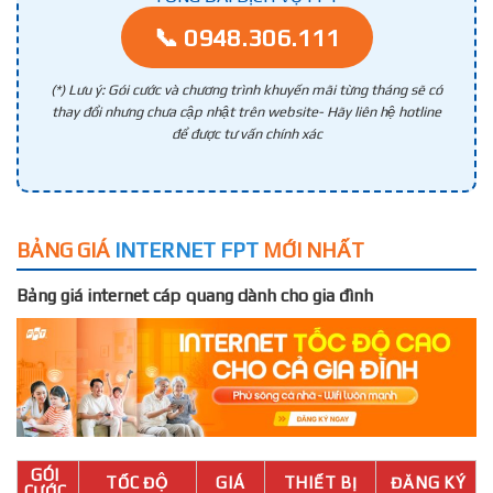
📞 0948.306.111
(*) Lưu ý: Gói cước và chương trình khuyến mãi từng tháng sẽ có
thay đổi nhưng chưa cập nhật trên website- Hãy liên hệ hotline
để được tư vấn chính xác
BẢNG GIÁ
INTERNET FPT
MỚI NHẤT
Bảng giá internet cáp quang dành cho gia đình
GÓI
TỐC ĐỘ
GIÁ
THIẾT BỊ
ĐĂNG KÝ
CƯỚC