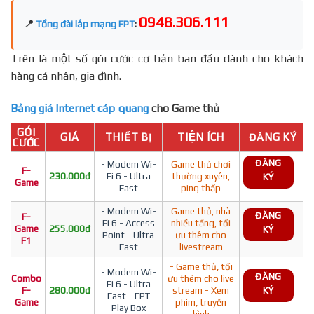
0948.306.111
📍
Tổng đài lắp mạng FPT
:
Trên là một số gói cước cơ bản ban đầu dành cho khách
hàng cá nhân, gia đình.
Bảng giá Internet cáp quang
cho Game thủ
GÓI
GIÁ
THIẾT BỊ
TIỆN ÍCH
ĐĂNG KÝ
CƯỚC
ĐĂNG
- Modem Wi-
Game thủ chơi
F-
230.000đ
Fi 6 - Ultra
thường xuyên,
KÝ
Game
Fast
ping thấp
- Modem Wi-
Game thủ, nhà
ĐĂNG
F-
Fi 6 - Access
nhiều tầng, tối
Game
255.000đ
KÝ
Point - Ultra
ưu thêm cho
F1
Fast
livestream
- Game thủ, tối
- Modem Wi-
ĐĂNG
Combo
ưu thêm cho live
Fi 6 - Ultra
F-
280.000đ
stream - Xem
KÝ
Fast - FPT
Game
phim, truyền
Play Box
hình