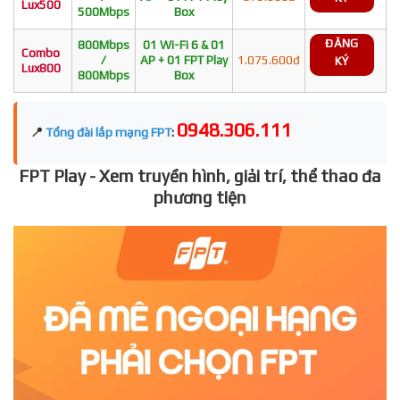
Lux500
500Mbps
Box
ĐĂNG
800Mbps
01 Wi-Fi 6 & 01
Combo
/
AP + 01 FPT Play
1.075.600đ
KÝ
Lux800
800Mbps
Box
0948.306.111
📍
Tổng đài lắp mạng FPT
:
FPT Play - Xem truyền hình, giải trí, thể thao đa
phương tiện