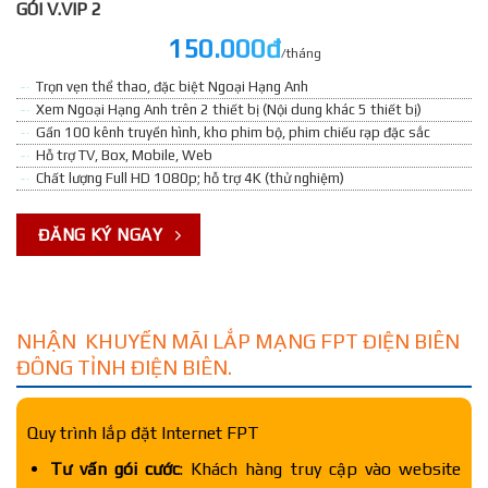
GÓI V.VIP 2
150.000đ
/tháng
Trọn vẹn thể thao, đặc biệt Ngoại Hạng Anh
Xem Ngoại Hạng Anh trên 2 thiết bị (Nội dung khác 5 thiết bị)
Gần 100 kênh truyền hình, kho phim bộ, phim chiếu rạp đặc sắc
Hỗ trợ TV, Box, Mobile, Web
Chất lượng Full HD 1080p; hỗ trợ 4K (thử nghiệm)
ĐĂNG KÝ NGAY
NHẬN KHUYẾN MÃI LẮP MẠNG FPT ĐIỆN BIÊN
ĐÔNG TỈNH ĐIỆN BIÊN.
Quy trình lắp đặt Internet FPT
Tư vấn gói cước
: Khách hàng truy cập vào website