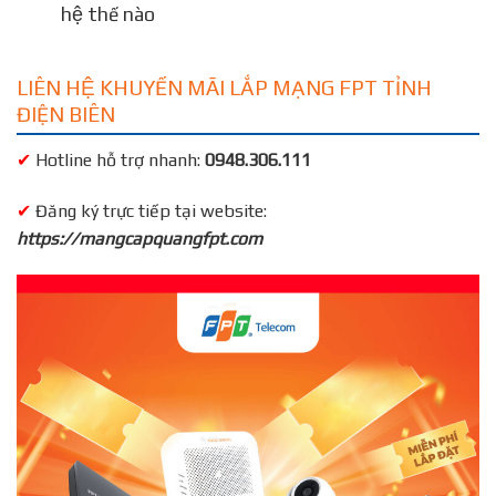
hệ thế nào
LIÊN HỆ KHUYẾN MÃI LẮP MẠNG FPT TỈNH
ĐIỆN BIÊN
✔
Hotline hỗ trợ nhanh:
0948.306.111
✔
Đăng ký trực tiếp tại website:
https://mangcapquangfpt.com