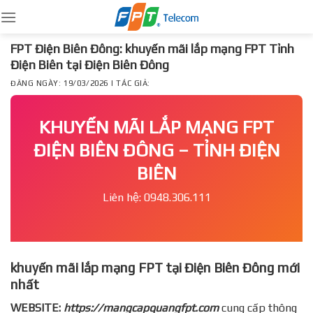
Skip
to
content
FPT Điện Biên Đông: khuyến mãi lắp mạng FPT Tỉnh
Điện Biên tại Điện Biên Đông
ĐĂNG NGÀY: 19/03/2026 | TÁC GIẢ:
KHUYẾN MÃI LẮP MẠNG FPT
ĐIỆN BIÊN ĐÔNG – TỈNH ĐIỆN
BIÊN
Liên hệ: 0948.306.111
khuyến mãi lắp mạng FPT tại Điện Biên Đông mới
nhất
WEBSITE:
https://mangcapquangfpt.com
cung cấp thông