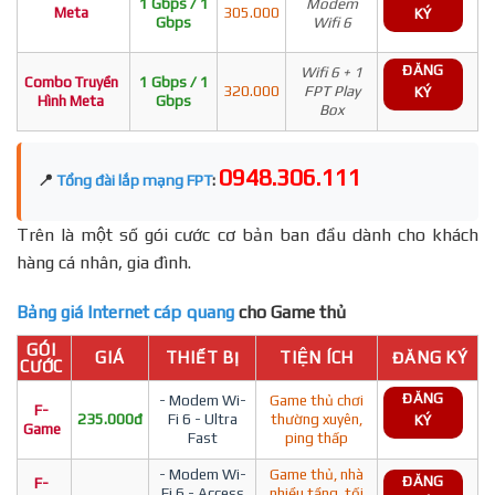
1 Gbps / 1
Modem
Meta
305.000
KÝ
Gbps
Wifi 6
ĐĂNG
Wifi 6 + 1
Combo Truyền
1 Gbps / 1
320.000
FPT Play
KÝ
Hình Meta
Gbps
Box
0948.306.111
📍
Tổng đài lắp mạng FPT
:
Trên là một số gói cước cơ bản ban đầu dành cho khách
hàng cá nhân, gia đình.
Bảng giá Internet cáp quang
cho Game thủ
GÓI
GIÁ
THIẾT BỊ
TIỆN ÍCH
ĐĂNG KÝ
CƯỚC
ĐĂNG
- Modem Wi-
Game thủ chơi
F-
235.000đ
Fi 6 - Ultra
thường xuyên,
KÝ
Game
Fast
ping thấp
- Modem Wi-
Game thủ, nhà
ĐĂNG
F-
Fi 6 - Access
nhiều tầng, tối