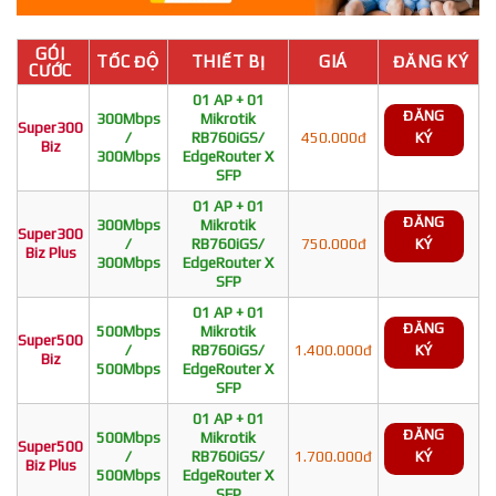
GÓI
TỐC ĐỘ
THIẾT BỊ
GIÁ
ĐĂNG KÝ
CƯỚC
01 AP + 01
ĐĂNG
300Mbps
Mikrotik
Super300
/
RB760iGS/
450.000đ
KÝ
Biz
300Mbps
EdgeRouter X
SFP
01 AP + 01
ĐĂNG
300Mbps
Mikrotik
Super300
/
RB760iGS/
750.000đ
KÝ
Biz Plus
300Mbps
EdgeRouter X
SFP
01 AP + 01
ĐĂNG
500Mbps
Mikrotik
Super500
/
RB760iGS/
1.400.000đ
KÝ
Biz
500Mbps
EdgeRouter X
SFP
01 AP + 01
ĐĂNG
500Mbps
Mikrotik
Super500
/
RB760iGS/
1.700.000đ
KÝ
Biz Plus
500Mbps
EdgeRouter X
SFP