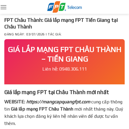
Skip
to
content
FPT Châu Thành: Giá lắp mạng FPT Tiền Giang tại
Châu Thành
ĐĂNG NGÀY: 03/07/2026 | TÁC GIẢ:
GIÁ LẮP MẠNG FPT CHÂU THÀNH
– TIỀN GIANG
Liên hệ: 0948.306.111
Giá lắp mạng FPT tại Châu Thành mới nhất
WEBSITE:
https://mangcapquangfpt.com
cung cấp thông
tin
Giá lắp mạng FPT
Châu Thành
mới nhất tháng này. Quý
khách lựa chọn đăng ký liên hệ nhân viên để được tư vấn
thêm.