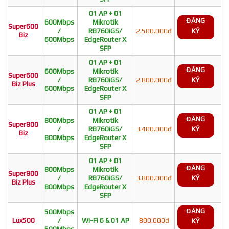
01 AP + 01
ĐĂNG
600Mbps
Mikrotik
Super600
/
RB760iGS/
2.500.000đ
KÝ
Biz
600Mbps
EdgeRouter X
SFP
01 AP + 01
ĐĂNG
600Mbps
Mikrotik
Super600
/
RB760iGS/
2.800.000đ
KÝ
Biz Plus
600Mbps
EdgeRouter X
SFP
01 AP + 01
ĐĂNG
800Mbps
Mikrotik
Super800
/
RB760iGS/
3.400.000đ
KÝ
Biz
800Mbps
EdgeRouter X
SFP
01 AP + 01
ĐĂNG
800Mbps
Mikrotik
Super800
/
RB760iGS/
3.800.000đ
KÝ
Biz Plus
800Mbps
EdgeRouter X
SFP
ĐĂNG
500Mbps
Lux500
/
Wi-Fi 6 & 01 AP
800.000đ
KÝ
500Mbps