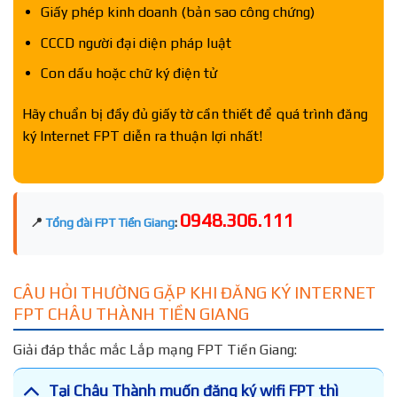
Giấy phép kinh doanh (bản sao công chứng)
CCCD người đại diện pháp luật
Con dấu hoặc chữ ký điện tử
Hãy chuẩn bị đầy đủ giấy tờ cần thiết để quá trình đăng
ký Internet FPT diễn ra thuận lợi nhất!
0948.306.111
📍
Tổng đài FPT Tiền Giang
:
CÂU HỎI THƯỜNG GẶP KHI ĐĂNG KÝ INTERNET
FPT CHÂU THÀNH TIỀN GIANG
Giải đáp thắc mắc Lắp mạng FPT Tiền Giang:
Tại Châu Thành muốn đăng ký wifi FPT thì