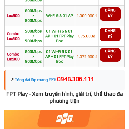
ĐĂNG
800Mbps
Lux800
/
Wi-Fi 6 & 01 AP
1.000.000đ
KÝ
800Mbps
ĐĂNG
500Mbps
01 Wi-Fi 6 & 01
Combo
/
AP + 01 FPT Play
875.600đ
KÝ
Lux500
500Mbps
Box
ĐĂNG
800Mbps
01 Wi-Fi 6 & 01
Combo
/
AP + 01 FPT Play
1.075.600đ
KÝ
Lux800
800Mbps
Box
0948.306.111
📍
Tổng đài lắp mạng FPT
:
FPT Play - Xem truyền hình, giải trí, thể thao đa
phương tiện