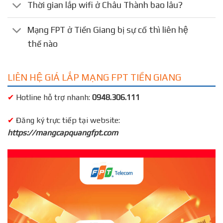
Thời gian lắp wifi ở Châu Thành bao lâu?
Mạng FPT ở Tiền Giang bị sự cố thì liên hệ
thế nào
LIÊN HỆ GIÁ LẮP MẠNG FPT TIỀN GIANG
✔
Hotline hỗ trợ nhanh:
0948.306.111
✔
Đăng ký trực tiếp tại website:
https://mangcapquangfpt.com