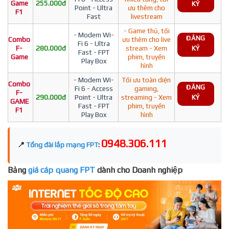
Game
255.000đ
KÝ
Point - Ultra
ưu thêm cho
F1
Fast
livestream
- Game thủ, tối
- Modem Wi-
ĐĂNG
Combo
ưu thêm cho live
Fi 6 - Ultra
F-
280.000đ
stream - Xem
KÝ
Fast - FPT
Game
phim, truyền
Play Box
hình
- Modem Wi-
Tối ưu toàn diện
Combo
ĐĂNG
Fi 6 - Access
gaming,
F-
290.000đ
Point - Ultra
streaming - Xem
KÝ
GAME
Fast - FPT
phim, truyền
F1
Play Box
hình
0948.306.111
📍
Tổng đài lắp mạng FPT
:
Bảng
giá cáp quang FPT
dành cho Doanh nghiệp