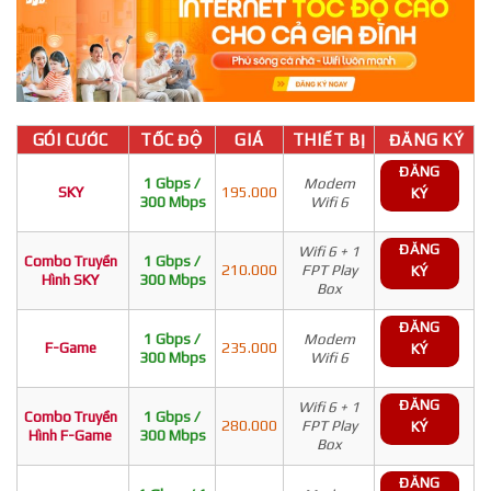
GÓI CƯỚC
TỐC ĐỘ
GIÁ
THIẾT BỊ
ĐĂNG KÝ
ĐĂNG
1 Gbps /
Modem
SKY
195.000
KÝ
300 Mbps
Wifi 6
ĐĂNG
Wifi 6 + 1
Combo Truyền
1 Gbps /
210.000
FPT Play
KÝ
Hình SKY
300 Mbps
Box
ĐĂNG
1 Gbps /
Modem
F-Game
235.000
KÝ
300 Mbps
Wifi 6
ĐĂNG
Wifi 6 + 1
Combo Truyền
1 Gbps /
280.000
FPT Play
KÝ
Hình F-Game
300 Mbps
Box
ĐĂNG