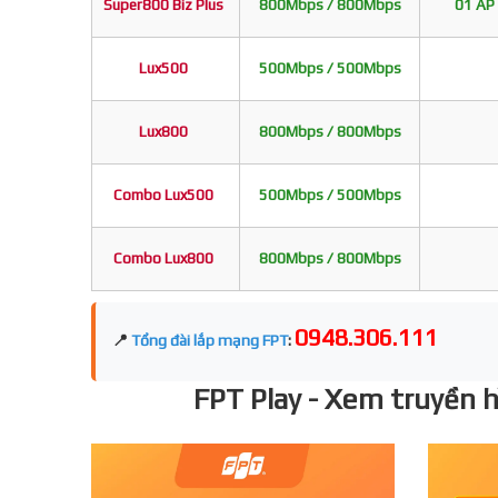
Super800 Biz Plus
800Mbps / 800Mbps
01 AP 
Lux500
500Mbps / 500Mbps
Lux800
800Mbps / 800Mbps
Combo Lux500
500Mbps / 500Mbps
Combo Lux800
800Mbps / 800Mbps
0948.306.111
📍
Tổng đài lắp mạng FPT
:
FPT Play - Xem truyền hì