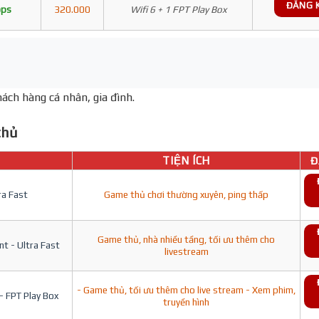
ĐĂNG 
bps
320.000
Wifi 6 + 1 FPT Play Box
ách hàng cá nhân, gia đình.
hủ
TIỆN ÍCH
Đ
ra Fast
Game thủ chơi thường xuyên, ping thấp
Game thủ, nhà nhiều tầng, tối ưu thêm cho
t - Ultra Fast
livestream
- Game thủ, tối ưu thêm cho live stream - Xem phim,
- FPT Play Box
truyền hình