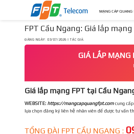
Skip
to
MẠNG CÁP QUANG 
content
FPT Cầu Ngang: Giá lắp mạng 
ĐĂNG NGÀY: 03/07/2026 | TÁC GIẢ:
GIÁ LẮP MẠNG 
Giá lắp mạng FPT tại Cầu Ngang
WEBSITE:
https://mangcapquangfpt.com
cung cấp
lựa chọn đăng ký liên hệ nhân viên để được tư vấn 
0
TỔNG ĐÀI FPT CẦU NGANG :