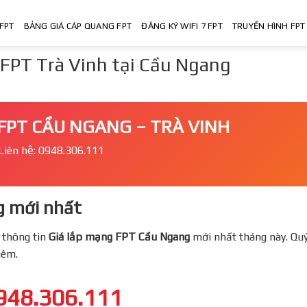
FPT
BẢNG GIÁ CÁP QUANG FPT
ĐĂNG KÝ WIFI 7 FPT
TRUYỀN HÌNH FPT
FPT Trà Vinh tại Cầu Ngang
FPT CẦU NGANG – TRÀ VINH
Liên hệ: 0948.306.111
 mới nhất
 thông tin
Giá lắp mạng FPT
Cầu Ngang
mới nhất tháng này. Quy
thêm.
948.306.111