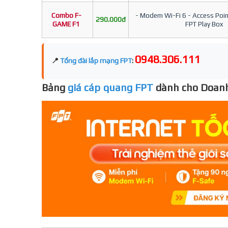
Combo F-
- Modem Wi-Fi 6 - Access Point
290.000đ
GAME F1
FPT Play Box
0948.306.111
📍
Tổng đài lắp mạng FPT
:
Bảng
giá cáp quang FPT
dành cho Doanh