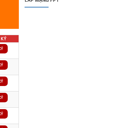
LẮP MẠNG FPT
KÝ
KÝ
KÝ
KÝ
KÝ
KÝ