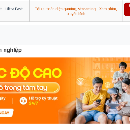
 - Ultra Fast -
Tối ưu toàn diện gaming, streaming - Xem phim,
truyền hình
 nghiệp