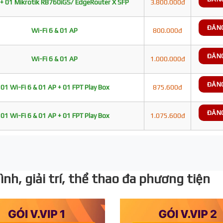
+ 01 Mikrotik RB760iGS/ EdgeRouter X SFP
3.800.000đ
ĐĂN
Wi-Fi 6 & 01 AP
800.000đ
ĐĂN
Wi-Fi 6 & 01 AP
1.000.000đ
ĐĂN
01 Wi-Fi 6 & 01 AP + 01 FPT Play Box
875.600đ
ĐĂN
01 Wi-Fi 6 & 01 AP + 01 FPT Play Box
1.075.600đ
nh, giải trí, thể thao đa phương tiện