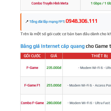
Combo Truyền Hình Meta
1 Gbps / 1 G
0948.306.111
📍
Tổng đài lắp mạng FPT
:
Trên là một số gói cước cơ bản ban đầu dành cho kh
Bảng giá Internet cáp quang
cho Game t
GÓI CƯỚC
GIÁ
THIẾT BỊ
F-Game
235.000đ
- Modem Wi-Fi 6 - Ult
F-Game F1
255.000đ
- Modem Wi-Fi 6 - Access Poin
Combo F-Game
280.000đ
- Modem Wi-Fi 6 - Ultra Fast 