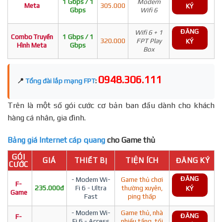
1 Gbps / 1
Modem
Meta
305.000
KÝ
Gbps
Wifi 6
ĐĂNG
Wifi 6 + 1
Combo Truyền
1 Gbps / 1
320.000
FPT Play
KÝ
Hình Meta
Gbps
Box
0948.306.111
📍
Tổng đài lắp mạng FPT
:
Trên là một số gói cước cơ bản ban đầu dành cho khách
hàng cá nhân, gia đình.
Bảng giá Internet cáp quang
cho Game thủ
GÓI
GIÁ
THIẾT BỊ
TIỆN ÍCH
ĐĂNG KÝ
CƯỚC
ĐĂNG
- Modem Wi-
Game thủ chơi
F-
235.000đ
Fi 6 - Ultra
thường xuyên,
KÝ
Game
Fast
ping thấp
- Modem Wi-
Game thủ, nhà
ĐĂNG
F-
Fi 6 - Access
nhiều tầng, tối