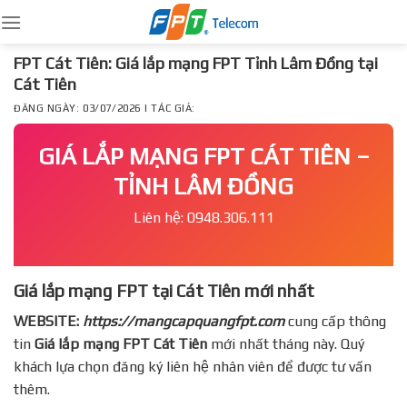
Skip
to
content
FPT Cát Tiên: Giá lắp mạng FPT Tỉnh Lâm Đồng tại
Cát Tiên
ĐĂNG NGÀY: 03/07/2026 | TÁC GIẢ:
GIÁ LẮP MẠNG FPT CÁT TIÊN –
TỈNH LÂM ĐỒNG
Liên hệ: 0948.306.111
Giá lắp mạng FPT tại Cát Tiên mới nhất
WEBSITE:
https://mangcapquangfpt.com
cung cấp thông
tin
Giá lắp mạng FPT
Cát Tiên
mới nhất tháng này. Quý
khách lựa chọn đăng ký liên hệ nhân viên để được tư vấn
thêm.