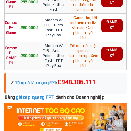
Game
255.000đ
KÝ
Point - Ultra
ưu thêm cho
F1
Fast
livestream
- Game thủ, tối
- Modem Wi-
ĐĂNG
Combo
ưu thêm cho live
Fi 6 - Ultra
F-
280.000đ
stream - Xem
KÝ
Fast - FPT
Game
phim, truyền
Play Box
hình
- Modem Wi-
Tối ưu toàn diện
Combo
ĐĂNG
Fi 6 - Access
gaming,
F-
290.000đ
Point - Ultra
streaming - Xem
KÝ
GAME
Fast - FPT
phim, truyền
F1
Play Box
hình
0948.306.111
📍
Tổng đài lắp mạng FPT
:
Bảng
giá cáp quang FPT
dành cho Doanh nghiệp