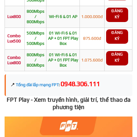
ĐĂNG
800Mbps
Lux800
/
Wi-Fi 6 & 01 AP
1.000.000đ
KÝ
800Mbps
ĐĂNG
500Mbps
01 Wi-Fi 6 & 01
Combo
/
AP + 01 FPT Play
875.600đ
KÝ
Lux500
500Mbps
Box
ĐĂNG
800Mbps
01 Wi-Fi 6 & 01
Combo
/
AP + 01 FPT Play
1.075.600đ
KÝ
Lux800
800Mbps
Box
0948.306.111
📍
Tổng đài lắp mạng FPT
:
FPT Play - Xem truyền hình, giải trí, thể thao đa
phương tiện