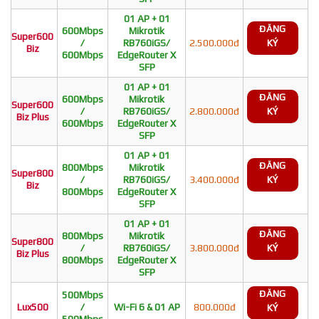
01 AP + 01
ĐĂNG
600Mbps
Mikrotik
Super600
/
RB760iGS/
2.500.000đ
KÝ
Biz
600Mbps
EdgeRouter X
SFP
01 AP + 01
ĐĂNG
600Mbps
Mikrotik
Super600
/
RB760iGS/
2.800.000đ
KÝ
Biz Plus
600Mbps
EdgeRouter X
SFP
01 AP + 01
ĐĂNG
800Mbps
Mikrotik
Super800
/
RB760iGS/
3.400.000đ
KÝ
Biz
800Mbps
EdgeRouter X
SFP
01 AP + 01
ĐĂNG
800Mbps
Mikrotik
Super800
/
RB760iGS/
3.800.000đ
KÝ
Biz Plus
800Mbps
EdgeRouter X
SFP
ĐĂNG
500Mbps
Lux500
/
Wi-Fi 6 & 01 AP
800.000đ
KÝ
500Mbps