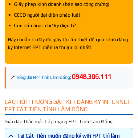
Giấy phép kinh doanh (bản sao công chứng)
CCCD người đại diện pháp luật
Con dấu hoặc chữ ký điện tử
Hãy chuẩn bị đầy đủ giấy tờ cần thiết để quá trình đăng
ký Internet FPT diễn ra thuận lợi nhất!
0948.306.111
📍
Tổng đài FPT Tỉnh Lâm Đồng
:
CÂU HỎI THƯỜNG GẶP KHI ĐĂNG KÝ INTERNET
FPT CÁT TIÊN TỈNH LÂM ĐỒNG
Giải đáp thắc mắc Lắp mạng FPT Tỉnh Lâm Đồng:
Tại Cát Tiên muốn đăng ký wifi FPT thì làm