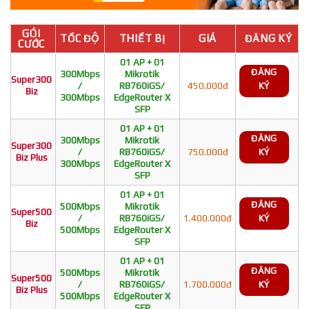
GÓI
TỐC ĐỘ
THIẾT BỊ
GIÁ
ĐĂNG KÝ
CƯỚC
01 AP + 01
ĐĂNG
300Mbps
Mikrotik
Super300
/
RB760iGS/
450.000đ
KÝ
Biz
300Mbps
EdgeRouter X
SFP
01 AP + 01
ĐĂNG
300Mbps
Mikrotik
Super300
/
RB760iGS/
750.000đ
KÝ
Biz Plus
300Mbps
EdgeRouter X
SFP
01 AP + 01
ĐĂNG
500Mbps
Mikrotik
Super500
/
RB760iGS/
1.400.000đ
KÝ
Biz
500Mbps
EdgeRouter X
SFP
01 AP + 01
ĐĂNG
500Mbps
Mikrotik
Super500
/
RB760iGS/
1.700.000đ
KÝ
Biz Plus
500Mbps
EdgeRouter X
SFP