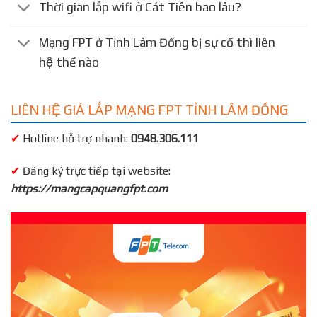
Thời gian lắp wifi ở Cát Tiên bao lâu?
Mạng FPT ở Tỉnh Lâm Đồng bị sự cố thì liên
hệ thế nào
LIÊN HỆ GIÁ LẮP MẠNG FPT TỈNH LÂM ĐỒNG
✔
Hotline hỗ trợ nhanh:
0948.306.111
✔
Đăng ký trực tiếp tại website:
https://mangcapquangfpt.com