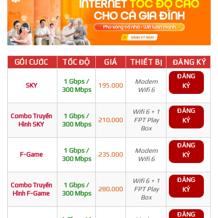
GÓI CƯỚC
TỐC ĐỘ
GIÁ
THIẾT BỊ
ĐĂNG KÝ
ĐĂNG
1 Gbps /
Modem
SKY
195.000
KÝ
300 Mbps
Wifi 6
ĐĂNG
Wifi 6 + 1
Combo Truyền
1 Gbps /
210.000
FPT Play
KÝ
Hình SKY
300 Mbps
Box
ĐĂNG
1 Gbps /
Modem
F-Game
235.000
KÝ
300 Mbps
Wifi 6
ĐĂNG
Wifi 6 + 1
Combo Truyền
1 Gbps /
280.000
FPT Play
KÝ
Hình F-Game
300 Mbps
Box
ĐĂNG