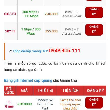
ĐĂNG
300 Mbps /
Wifi 6 + 3
GIGA F3
240.000
KÝ
300 Mbps
Access Point
ĐĂNG
1 Gbps / 300
Wifi 6 + 3
SKY F3
255.000
KÝ
Mbps
Access Point
0948.306.111
📍
Tổng đài lắp mạng FPT
:
Trên là một số gói cước cơ bản ban đầu dành cho khách
hàng cá nhân, gia đình.
Bảng giá Internet cáp quang
cho Game thủ
GÓI
GIÁ
THIẾT BỊ
TIỆN ÍCH
ĐĂNG KÝ
CƯỚC
ĐĂNG
- Modem Wi-
Game thủ chơi
F-
230.000đ
Fi 6 - Ultra
thường xuyên,
KÝ
Game
Fast
ping thấp