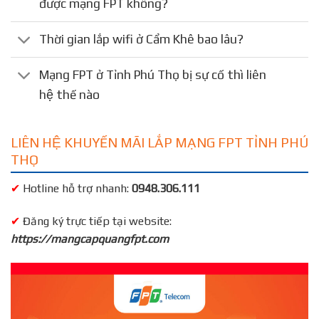
được mạng FPT không?
Thời gian lắp wifi ở Cẩm Khê bao lâu?
Mạng FPT ở Tỉnh Phú Thọ bị sự cố thì liên
hệ thế nào
LIÊN HỆ KHUYẾN MÃI LẮP MẠNG FPT TỈNH PHÚ
THỌ
✔
Hotline hỗ trợ nhanh:
0948.306.111
✔
Đăng ký trực tiếp tại website:
https://mangcapquangfpt.com