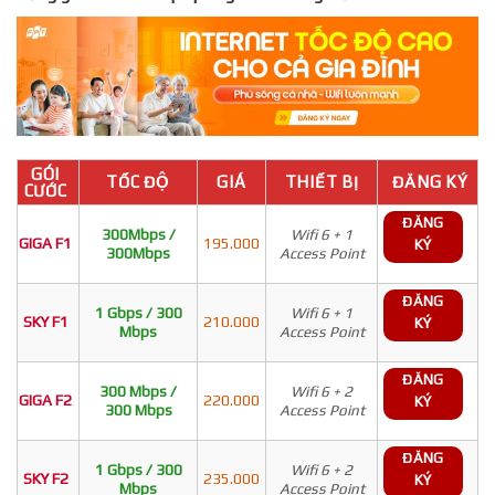
GÓI
TỐC ĐỘ
GIÁ
THIẾT BỊ
ĐĂNG KÝ
CƯỚC
ĐĂNG
300Mbps /
Wifi 6 + 1
GIGA F1
195.000
KÝ
300Mbps
Access Point
ĐĂNG
1 Gbps / 300
Wifi 6 + 1
SKY F1
210.000
KÝ
Mbps
Access Point
ĐĂNG
300 Mbps /
Wifi 6 + 2
GIGA F2
220.000
KÝ
300 Mbps
Access Point
ĐĂNG
1 Gbps / 300
Wifi 6 + 2
SKY F2
235.000
KÝ
Mbps
Access Point