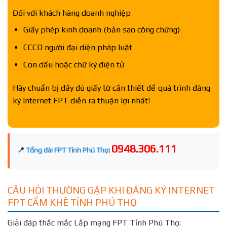
Đối với khách hàng doanh nghiệp
Giấy phép kinh doanh (bản sao công chứng)
CCCD người đại diện pháp luật
Con dấu hoặc chữ ký điện tử
Hãy chuẩn bị đầy đủ giấy tờ cần thiết để quá trình đăng
ký Internet FPT diễn ra thuận lợi nhất!
0948.306.111
📍
Tổng đài FPT Tỉnh Phú Thọ
:
CÂU HỎI THƯỜNG GẶP KHI ĐĂNG KÝ INTERNET
FPT CẨM KHÊ TỈNH PHÚ THỌ
Giải đáp thắc mắc Lắp mạng FPT Tỉnh Phú Thọ: