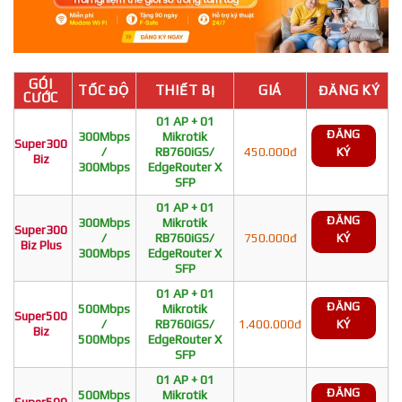
GÓI
TỐC ĐỘ
THIẾT BỊ
GIÁ
ĐĂNG KÝ
CƯỚC
01 AP + 01
ĐĂNG
300Mbps
Mikrotik
Super300
/
RB760iGS/
450.000đ
KÝ
Biz
300Mbps
EdgeRouter X
SFP
01 AP + 01
ĐĂNG
300Mbps
Mikrotik
Super300
/
RB760iGS/
750.000đ
KÝ
Biz Plus
300Mbps
EdgeRouter X
SFP
01 AP + 01
ĐĂNG
500Mbps
Mikrotik
Super500
/
RB760iGS/
1.400.000đ
KÝ
Biz
500Mbps
EdgeRouter X
SFP
01 AP + 01
ĐĂNG
500Mbps
Mikrotik
Super500