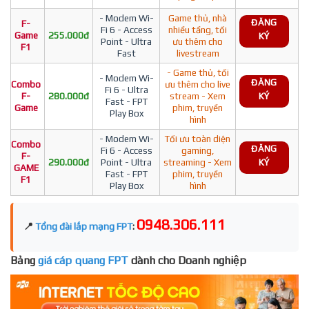
- Modem Wi-
Game thủ, nhà
ĐĂNG
F-
Fi 6 - Access
nhiều tầng, tối
Game
255.000đ
KÝ
Point - Ultra
ưu thêm cho
F1
Fast
livestream
- Game thủ, tối
- Modem Wi-
ĐĂNG
Combo
ưu thêm cho live
Fi 6 - Ultra
F-
280.000đ
stream - Xem
KÝ
Fast - FPT
Game
phim, truyền
Play Box
hình
- Modem Wi-
Tối ưu toàn diện
Combo
ĐĂNG
Fi 6 - Access
gaming,
F-
290.000đ
Point - Ultra
streaming - Xem
KÝ
GAME
Fast - FPT
phim, truyền
F1
Play Box
hình
0948.306.111
📍
Tổng đài lắp mạng FPT
:
Bảng
giá cáp quang FPT
dành cho Doanh nghiệp