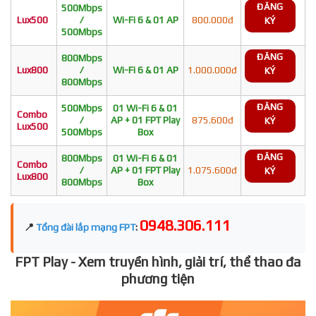
ĐĂNG
500Mbps
Lux500
/
Wi-Fi 6 & 01 AP
800.000đ
KÝ
500Mbps
ĐĂNG
800Mbps
Lux800
/
Wi-Fi 6 & 01 AP
1.000.000đ
KÝ
800Mbps
ĐĂNG
500Mbps
01 Wi-Fi 6 & 01
Combo
/
AP + 01 FPT Play
875.600đ
KÝ
Lux500
500Mbps
Box
ĐĂNG
800Mbps
01 Wi-Fi 6 & 01
Combo
/
AP + 01 FPT Play
1.075.600đ
KÝ
Lux800
800Mbps
Box
0948.306.111
📍
Tổng đài lắp mạng FPT
:
FPT Play - Xem truyền hình, giải trí, thể thao đa
phương tiện