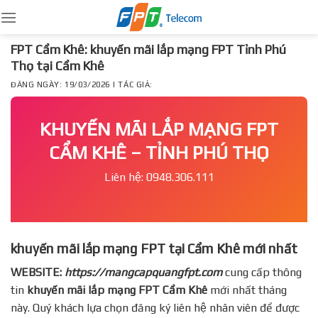
Skip
to
content
FPT Cẩm Khê: khuyến mãi lắp mạng FPT Tỉnh Phú
Thọ tại Cẩm Khê
ĐĂNG NGÀY: 19/03/2026 | TÁC GIẢ:
KHUYẾN MÃI LẮP MẠNG FPT
CẨM KHÊ – TỈNH PHÚ THỌ
Liên hệ: 0948.306.111
khuyến mãi lắp mạng FPT tại Cẩm Khê mới nhất
WEBSITE:
https://mangcapquangfpt.com
cung cấp thông
tin
khuyến mãi lắp mạng FPT
Cẩm Khê
mới nhất tháng
này. Quý khách lựa chọn đăng ký liên hệ nhân viên để được