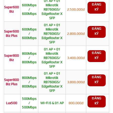
01 AP + 01
ĐĂNG
600Mbps
Mikrotik
Super600
/
RB760iGS/
2.500.000đ
KÝ
Biz
600Mbps
EdgeRouter X
SFP
01 AP + 01
ĐĂNG
600Mbps
Mikrotik
Super600
/
RB760iGS/
2.800.000đ
KÝ
Biz Plus
600Mbps
EdgeRouter X
SFP
01 AP + 01
ĐĂNG
800Mbps
Mikrotik
Super800
/
RB760iGS/
3.400.000đ
KÝ
Biz
800Mbps
EdgeRouter X
SFP
01 AP + 01
ĐĂNG
800Mbps
Mikrotik
Super800
/
RB760iGS/
3.800.000đ
KÝ
Biz Plus
800Mbps
EdgeRouter X
SFP
ĐĂNG
500Mbps
Lux500
/
Wi-Fi 6 & 01 AP
800.000đ
KÝ
500Mbps