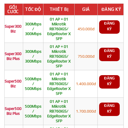
GÓI
TỐC ĐỘ
THIẾT BỊ
GIÁ
ĐĂNG KÝ
CƯỚC
01 AP + 01
ĐĂNG
300Mbps
Mikrotik
Super300
/
RB760iGS/
450.000đ
KÝ
Biz
300Mbps
EdgeRouter X
SFP
01 AP + 01
ĐĂNG
300Mbps
Mikrotik
Super300
/
RB760iGS/
750.000đ
KÝ
Biz Plus
300Mbps
EdgeRouter X
SFP
01 AP + 01
ĐĂNG
500Mbps
Mikrotik
Super500
/
RB760iGS/
1.400.000đ
KÝ
Biz
500Mbps
EdgeRouter X
SFP
01 AP + 01
ĐĂNG
500Mbps
Mikrotik
Super500
/
RB760iGS/
1.700.000đ
KÝ
Biz Plus
500Mbps
EdgeRouter X
SFP