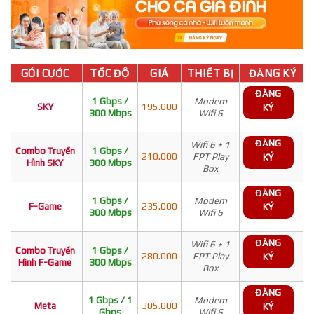
GÓI CƯỚC
TỐC ĐỘ
GIÁ
THIẾT BỊ
ĐĂNG KÝ
ĐĂNG
1 Gbps /
Modem
SKY
195.000
KÝ
300 Mbps
Wifi 6
ĐĂNG
Wifi 6 + 1
Combo Truyền
1 Gbps /
210.000
FPT Play
KÝ
Hình SKY
300 Mbps
Box
ĐĂNG
1 Gbps /
Modem
F-Game
235.000
KÝ
300 Mbps
Wifi 6
ĐĂNG
Wifi 6 + 1
Combo Truyền
1 Gbps /
280.000
FPT Play
KÝ
Hình F-Game
300 Mbps
Box
ĐĂNG
1 Gbps / 1
Modem
Meta
305.000
KÝ
Gbps
Wifi 6