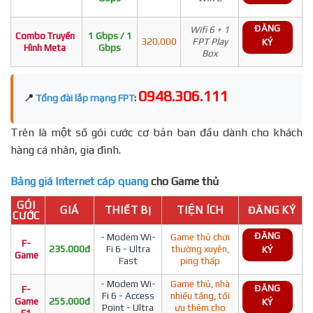
ĐĂNG
Wifi 6 + 1
Combo Truyền
1 Gbps / 1
320.000
FPT Play
KÝ
Hình Meta
Gbps
Box
0948.306.111
📍
Tổng đài lắp mạng FPT
:
Trên là một số gói cước cơ bản ban đầu dành cho khách
hàng cá nhân, gia đình.
Bảng giá Internet cáp quang
cho Game thủ
GÓI
GIÁ
THIẾT BỊ
TIỆN ÍCH
ĐĂNG KÝ
CƯỚC
ĐĂNG
- Modem Wi-
Game thủ chơi
F-
235.000đ
Fi 6 - Ultra
thường xuyên,
KÝ
Game
Fast
ping thấp
- Modem Wi-
Game thủ, nhà
ĐĂNG
F-
Fi 6 - Access
nhiều tầng, tối
Game
255.000đ
KÝ
Point - Ultra
ưu thêm cho