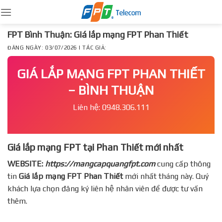
Skip
to
content
FPT Bình Thuận: Giá lắp mạng FPT Phan Thiết
ĐĂNG NGÀY: 03/07/2026 | TÁC GIẢ:
GIÁ LẮP MẠNG FPT PHAN THIẾT
– BÌNH THUẬN
Liên hệ: 0948.306.111
Giá lắp mạng FPT tại Phan Thiết mới nhất
WEBSITE:
https://mangcapquangfpt.com
cung cấp thông
tin
Giá lắp mạng FPT
Phan Thiết
mới nhất tháng này. Quý
khách lựa chọn đăng ký liên hệ nhân viên để được tư vấn
thêm.