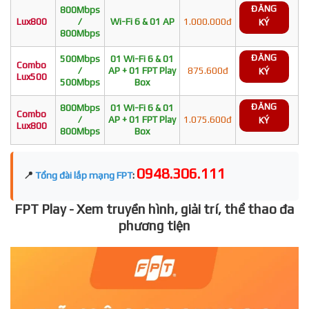
ĐĂNG
800Mbps
Lux800
/
Wi-Fi 6 & 01 AP
1.000.000đ
KÝ
800Mbps
ĐĂNG
500Mbps
01 Wi-Fi 6 & 01
Combo
/
AP + 01 FPT Play
875.600đ
KÝ
Lux500
500Mbps
Box
ĐĂNG
800Mbps
01 Wi-Fi 6 & 01
Combo
/
AP + 01 FPT Play
1.075.600đ
KÝ
Lux800
800Mbps
Box
0948.306.111
📍
Tổng đài lắp mạng FPT
:
FPT Play - Xem truyền hình, giải trí, thể thao đa
phương tiện