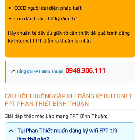
CCCD người đại diện pháp luật
Con dấu hoặc chữ ký điện tử
Hãy chuẩn bị đầy đủ giấy tờ cần thiết để quá trình đăng
ký Internet FPT diễn ra thuận lợi nhất!
0948.306.111
📍
Tổng đài FPT Bình Thuận
:
CÂU HỎI THƯỜNG GẶP KHI ĐĂNG KÝ INTERNET
FPT PHAN THIẾT BÌNH THUẬN
Giải đáp thắc mắc Lắp mạng FPT Bình Thuận:
Tại Phan Thiết muốn đăng ký wifi FPT thì
làm thế nào?