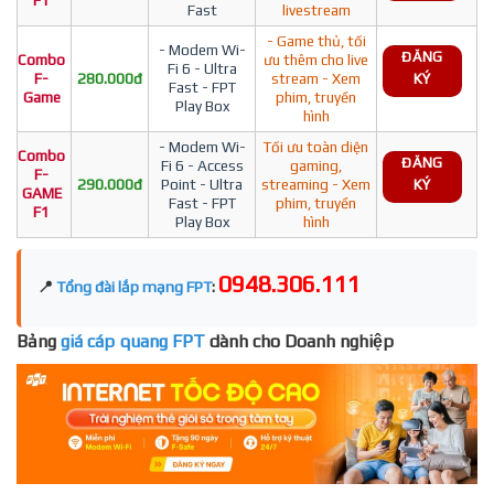
F1
Fast
livestream
- Game thủ, tối
- Modem Wi-
ĐĂNG
Combo
ưu thêm cho live
Fi 6 - Ultra
F-
280.000đ
stream - Xem
KÝ
Fast - FPT
Game
phim, truyền
Play Box
hình
- Modem Wi-
Tối ưu toàn diện
Combo
ĐĂNG
Fi 6 - Access
gaming,
F-
290.000đ
Point - Ultra
streaming - Xem
KÝ
GAME
Fast - FPT
phim, truyền
F1
Play Box
hình
0948.306.111
📍
Tổng đài lắp mạng FPT
:
Bảng
giá cáp quang FPT
dành cho Doanh nghiệp