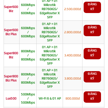
01 AP + 01
ĐĂNG
600Mbps
Mikrotik
Super600
/
RB760iGS/
2.500.000đ
KÝ
Biz
600Mbps
EdgeRouter X
SFP
01 AP + 01
ĐĂNG
600Mbps
Mikrotik
Super600
/
RB760iGS/
2.800.000đ
KÝ
Biz Plus
600Mbps
EdgeRouter X
SFP
01 AP + 01
ĐĂNG
800Mbps
Mikrotik
Super800
/
RB760iGS/
3.400.000đ
KÝ
Biz
800Mbps
EdgeRouter X
SFP
01 AP + 01
ĐĂNG
800Mbps
Mikrotik
Super800
/
RB760iGS/
3.800.000đ
KÝ
Biz Plus
800Mbps
EdgeRouter X
SFP
ĐĂNG
500Mbps
Lux500
/
Wi-Fi 6 & 01 AP
800.000đ
KÝ
500Mbps