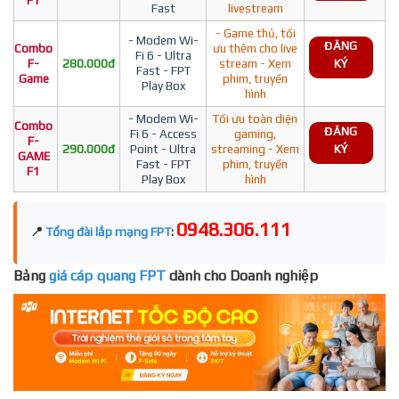
F1
Fast
livestream
- Game thủ, tối
- Modem Wi-
ĐĂNG
Combo
ưu thêm cho live
Fi 6 - Ultra
F-
280.000đ
stream - Xem
KÝ
Fast - FPT
Game
phim, truyền
Play Box
hình
- Modem Wi-
Tối ưu toàn diện
Combo
ĐĂNG
Fi 6 - Access
gaming,
F-
290.000đ
Point - Ultra
streaming - Xem
KÝ
GAME
Fast - FPT
phim, truyền
F1
Play Box
hình
0948.306.111
📍
Tổng đài lắp mạng FPT
:
Bảng
giá cáp quang FPT
dành cho Doanh nghiệp