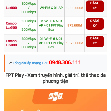
ĐĂNG
800Mbps
Lux800
/
Wi-Fi 6 & 01 AP
1.000.000đ
KÝ
800Mbps
ĐĂNG
500Mbps
01 Wi-Fi 6 & 01
Combo
/
AP + 01 FPT Play
875.600đ
KÝ
Lux500
500Mbps
Box
ĐĂNG
800Mbps
01 Wi-Fi 6 & 01
Combo
/
AP + 01 FPT Play
1.075.600đ
KÝ
Lux800
800Mbps
Box
0948.306.111
📍
Tổng đài lắp mạng FPT
:
FPT Play - Xem truyền hình, giải trí, thể thao đa
phương tiện