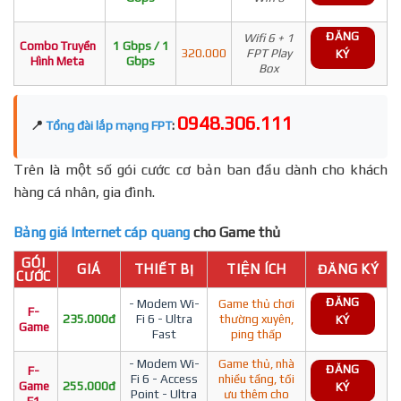
ĐĂNG
Wifi 6 + 1
Combo Truyền
1 Gbps / 1
320.000
FPT Play
KÝ
Hình Meta
Gbps
Box
0948.306.111
📍
Tổng đài lắp mạng FPT
:
Trên là một số gói cước cơ bản ban đầu dành cho khách
hàng cá nhân, gia đình.
Bảng giá Internet cáp quang
cho Game thủ
GÓI
GIÁ
THIẾT BỊ
TIỆN ÍCH
ĐĂNG KÝ
CƯỚC
ĐĂNG
- Modem Wi-
Game thủ chơi
F-
235.000đ
Fi 6 - Ultra
thường xuyên,
KÝ
Game
Fast
ping thấp
- Modem Wi-
Game thủ, nhà
ĐĂNG
F-
Fi 6 - Access
nhiều tầng, tối
Game
255.000đ
KÝ
Point - Ultra
ưu thêm cho