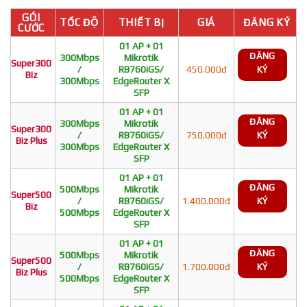
GÓI
TỐC ĐỘ
THIẾT BỊ
GIÁ
ĐĂNG KÝ
CƯỚC
01 AP + 01
ĐĂNG
300Mbps
Mikrotik
Super300
/
RB760iGS/
450.000đ
KÝ
Biz
300Mbps
EdgeRouter X
SFP
01 AP + 01
ĐĂNG
300Mbps
Mikrotik
Super300
/
RB760iGS/
750.000đ
KÝ
Biz Plus
300Mbps
EdgeRouter X
SFP
01 AP + 01
ĐĂNG
500Mbps
Mikrotik
Super500
/
RB760iGS/
1.400.000đ
KÝ
Biz
500Mbps
EdgeRouter X
SFP
01 AP + 01
ĐĂNG
500Mbps
Mikrotik
Super500
/
RB760iGS/
1.700.000đ
KÝ
Biz Plus
500Mbps
EdgeRouter X
SFP