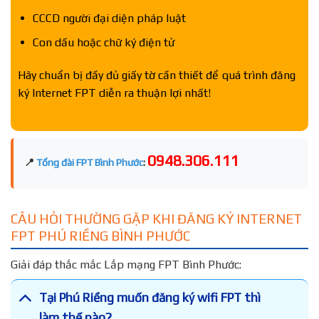
CCCD người đại diện pháp luật
Con dấu hoặc chữ ký điện tử
Hãy chuẩn bị đầy đủ giấy tờ cần thiết để quá trình đăng
ký Internet FPT diễn ra thuận lợi nhất!
0948.306.111
📍
Tổng đài FPT Bình Phước
:
CÂU HỎI THƯỜNG GẶP KHI ĐĂNG KÝ INTERNET
FPT PHÚ RIỀNG BÌNH PHƯỚC
Giải đáp thắc mắc Lắp mạng FPT Bình Phước:
Tại Phú Riềng muốn đăng ký wifi FPT thì
làm thế nào?