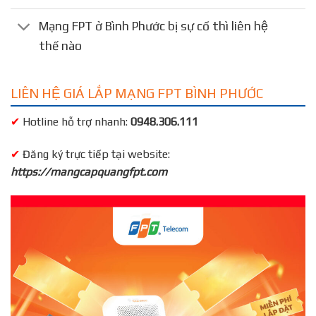
Mạng FPT ở Bình Phước bị sự cố thì liên hệ
thế nào
LIÊN HỆ GIÁ LẮP MẠNG FPT BÌNH PHƯỚC
✔
Hotline hỗ trợ nhanh:
0948.306.111
✔
Đăng ký trực tiếp tại website:
https://mangcapquangfpt.com