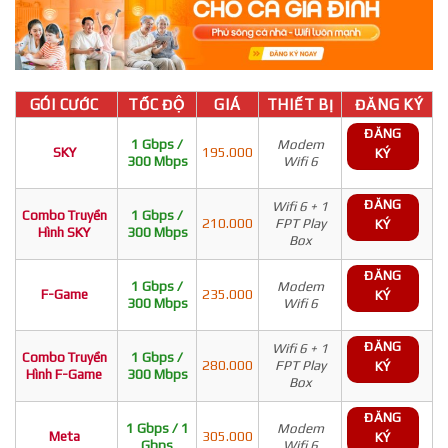
GÓI CƯỚC
TỐC ĐỘ
GIÁ
THIẾT BỊ
ĐĂNG KÝ
ĐĂNG
1 Gbps /
Modem
SKY
195.000
KÝ
300 Mbps
Wifi 6
ĐĂNG
Wifi 6 + 1
Combo Truyền
1 Gbps /
210.000
FPT Play
KÝ
Hình SKY
300 Mbps
Box
ĐĂNG
1 Gbps /
Modem
F-Game
235.000
KÝ
300 Mbps
Wifi 6
ĐĂNG
Wifi 6 + 1
Combo Truyền
1 Gbps /
280.000
FPT Play
KÝ
Hình F-Game
300 Mbps
Box
ĐĂNG
1 Gbps / 1
Modem
Meta
305.000
KÝ
Gbps
Wifi 6