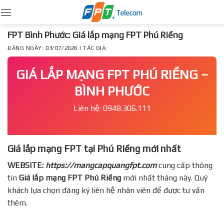
Skip
to
content
FPT Bình Phước: Giá lắp mạng FPT Phú Riềng
ĐĂNG NGÀY: 03/07/2026 | TÁC GIẢ:
GIÁ LẮP MẠNG FPT PHÚ RIỀNG –
BÌNH PHƯỚC
Liên hệ: 0948.306.111
Giá lắp mạng FPT tại Phú Riềng mới nhất
WEBSITE:
https://mangcapquangfpt.com
cung cấp thông
tin
Giá lắp mạng FPT
Phú Riềng
mới nhất tháng này. Quý
khách lựa chọn đăng ký liên hệ nhân viên để được tư vấn
thêm.