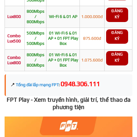
ĐĂNG
800Mbps
Lux800
/
Wi-Fi 6 & 01 AP
1.000.000đ
KÝ
800Mbps
ĐĂNG
500Mbps
01 Wi-Fi 6 & 01
Combo
/
AP + 01 FPT Play
875.600đ
KÝ
Lux500
500Mbps
Box
ĐĂNG
800Mbps
01 Wi-Fi 6 & 01
Combo
/
AP + 01 FPT Play
1.075.600đ
KÝ
Lux800
800Mbps
Box
0948.306.111
📍
Tổng đài lắp mạng FPT
:
FPT Play - Xem truyền hình, giải trí, thể thao đa
phương tiện