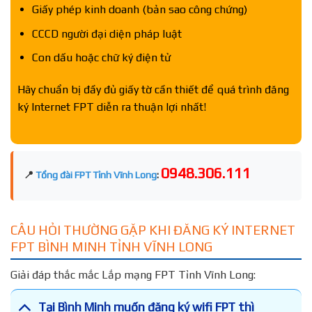
Giấy phép kinh doanh (bản sao công chứng)
CCCD người đại diện pháp luật
Con dấu hoặc chữ ký điện tử
Hãy chuẩn bị đầy đủ giấy tờ cần thiết để quá trình đăng
ký Internet FPT diễn ra thuận lợi nhất!
0948.306.111
📍
Tổng đài FPT Tỉnh Vĩnh Long
:
CÂU HỎI THƯỜNG GẶP KHI ĐĂNG KÝ INTERNET
FPT BÌNH MINH TỈNH VĨNH LONG
Giải đáp thắc mắc Lắp mạng FPT Tỉnh Vĩnh Long:
Tại Bình Minh muốn đăng ký wifi FPT thì