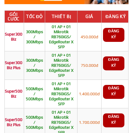
GÓI
TỐC ĐỘ
THIẾT BỊ
GIÁ
ĐĂNG KÝ
CƯỚC
01 AP + 01
ĐĂNG
300Mbps
Mikrotik
Super300
/
RB760iGS/
450.000đ
KÝ
Biz
300Mbps
EdgeRouter X
SFP
01 AP + 01
ĐĂNG
300Mbps
Mikrotik
Super300
/
RB760iGS/
750.000đ
KÝ
Biz Plus
300Mbps
EdgeRouter X
SFP
01 AP + 01
ĐĂNG
500Mbps
Mikrotik
Super500
/
RB760iGS/
1.400.000đ
KÝ
Biz
500Mbps
EdgeRouter X
SFP
01 AP + 01
ĐĂNG
500Mbps
Mikrotik
Super500
/
RB760iGS/
1.700.000đ
KÝ
Biz Plus
500Mbps
EdgeRouter X
SFP