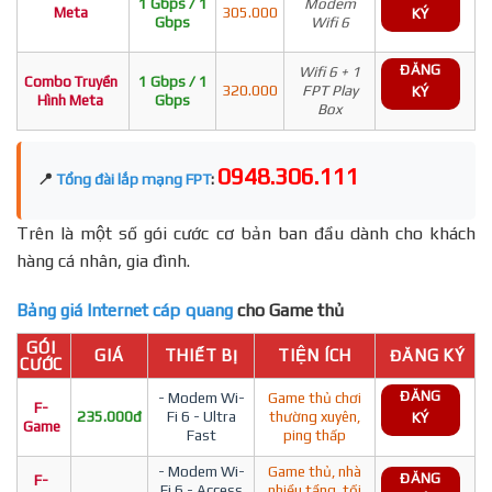
1 Gbps / 1
Modem
Meta
305.000
KÝ
Gbps
Wifi 6
ĐĂNG
Wifi 6 + 1
Combo Truyền
1 Gbps / 1
320.000
FPT Play
KÝ
Hình Meta
Gbps
Box
0948.306.111
📍
Tổng đài lắp mạng FPT
:
Trên là một số gói cước cơ bản ban đầu dành cho khách
hàng cá nhân, gia đình.
Bảng giá Internet cáp quang
cho Game thủ
GÓI
GIÁ
THIẾT BỊ
TIỆN ÍCH
ĐĂNG KÝ
CƯỚC
ĐĂNG
- Modem Wi-
Game thủ chơi
F-
235.000đ
Fi 6 - Ultra
thường xuyên,
KÝ
Game
Fast
ping thấp
- Modem Wi-
Game thủ, nhà
ĐĂNG
F-
Fi 6 - Access
nhiều tầng, tối