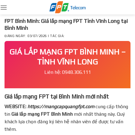
Skip
to
content
FPT Bình Minh: Giá lắp mạng FPT Tỉnh Vĩnh Long tại
Bình Minh
ĐĂNG NGÀY: 03/07/2026 | TÁC GIẢ:
GIÁ LẮP MẠNG FPT BÌNH MINH –
TỈNH VĨNH LONG
Liên hệ: 0948.306.111
Giá lắp mạng FPT tại Bình Minh mới nhất
WEBSITE:
https://mangcapquangfpt.com
cung cấp thông
tin
Giá lắp mạng FPT
Bình Minh
mới nhất tháng này. Quý
khách lựa chọn đăng ký liên hệ nhân viên để được tư vấn
thêm.