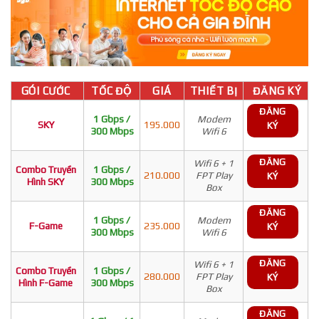
GÓI CƯỚC
TỐC ĐỘ
GIÁ
THIẾT BỊ
ĐĂNG KÝ
ĐĂNG
1 Gbps /
Modem
SKY
195.000
KÝ
300 Mbps
Wifi 6
ĐĂNG
Wifi 6 + 1
Combo Truyền
1 Gbps /
210.000
FPT Play
KÝ
Hình SKY
300 Mbps
Box
ĐĂNG
1 Gbps /
Modem
F-Game
235.000
KÝ
300 Mbps
Wifi 6
ĐĂNG
Wifi 6 + 1
Combo Truyền
1 Gbps /
280.000
FPT Play
KÝ
Hình F-Game
300 Mbps
Box
ĐĂNG