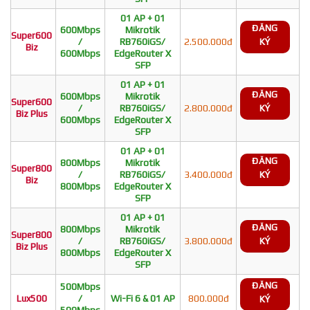
01 AP + 01
ĐĂNG
600Mbps
Mikrotik
Super600
/
RB760iGS/
2.500.000đ
KÝ
Biz
600Mbps
EdgeRouter X
SFP
01 AP + 01
ĐĂNG
600Mbps
Mikrotik
Super600
/
RB760iGS/
2.800.000đ
KÝ
Biz Plus
600Mbps
EdgeRouter X
SFP
01 AP + 01
ĐĂNG
800Mbps
Mikrotik
Super800
/
RB760iGS/
3.400.000đ
KÝ
Biz
800Mbps
EdgeRouter X
SFP
01 AP + 01
ĐĂNG
800Mbps
Mikrotik
Super800
/
RB760iGS/
3.800.000đ
KÝ
Biz Plus
800Mbps
EdgeRouter X
SFP
ĐĂNG
500Mbps
Lux500
/
Wi-Fi 6 & 01 AP
800.000đ
KÝ
500Mbps