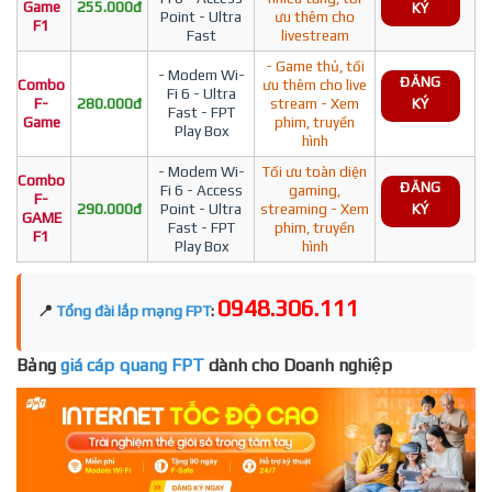
Game
255.000đ
KÝ
Point - Ultra
ưu thêm cho
F1
Fast
livestream
- Game thủ, tối
- Modem Wi-
ĐĂNG
Combo
ưu thêm cho live
Fi 6 - Ultra
F-
280.000đ
stream - Xem
KÝ
Fast - FPT
Game
phim, truyền
Play Box
hình
- Modem Wi-
Tối ưu toàn diện
Combo
ĐĂNG
Fi 6 - Access
gaming,
F-
290.000đ
Point - Ultra
streaming - Xem
KÝ
GAME
Fast - FPT
phim, truyền
F1
Play Box
hình
0948.306.111
📍
Tổng đài lắp mạng FPT
:
Bảng
giá cáp quang FPT
dành cho Doanh nghiệp