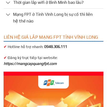
Thời gian lắp wifi ở Bình Minh bao lâu?
Mạng FPT ở Tỉnh Vĩnh Long bị sự cố thì liên
hệ thế nào
LIÊN HỆ GIÁ LẮP MẠNG FPT TỈNH VĨNH LONG
✔
Hotline hỗ trợ nhanh:
0948.306.111
✔
Đăng ký trực tiếp tại website:
https://mangcapquangfpt.com