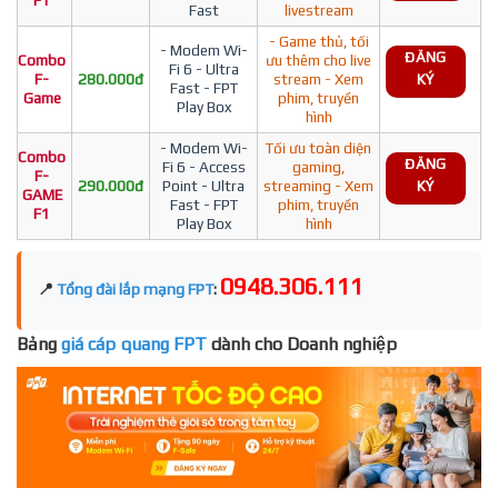
F1
Fast
livestream
- Game thủ, tối
- Modem Wi-
ĐĂNG
Combo
ưu thêm cho live
Fi 6 - Ultra
F-
280.000đ
stream - Xem
KÝ
Fast - FPT
Game
phim, truyền
Play Box
hình
- Modem Wi-
Tối ưu toàn diện
Combo
ĐĂNG
Fi 6 - Access
gaming,
F-
290.000đ
Point - Ultra
streaming - Xem
KÝ
GAME
Fast - FPT
phim, truyền
F1
Play Box
hình
0948.306.111
📍
Tổng đài lắp mạng FPT
:
Bảng
giá cáp quang FPT
dành cho Doanh nghiệp