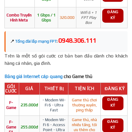
ĐĂNG
Wifi 6 + 1
Combo Truyền
1 Gbps / 1
320.000
FPT Play
KÝ
Hình Meta
Gbps
Box
0948.306.111
📍
Tổng đài lắp mạng FPT
:
Trên là một số gói cước cơ bản ban đầu dành cho khách
hàng cá nhân, gia đình.
Bảng giá Internet cáp quang
cho Game thủ
GÓI
GIÁ
THIẾT BỊ
TIỆN ÍCH
ĐĂNG KÝ
CƯỚC
ĐĂNG
- Modem Wi-
Game thủ chơi
F-
235.000đ
Fi 6 - Ultra
thường xuyên,
KÝ
Game
Fast
ping thấp
- Modem Wi-
Game thủ, nhà
ĐĂNG
F-
Fi 6 - Access
nhiều tầng, tối
Game
255.000đ
KÝ
Point - Ultra
ưu thêm cho