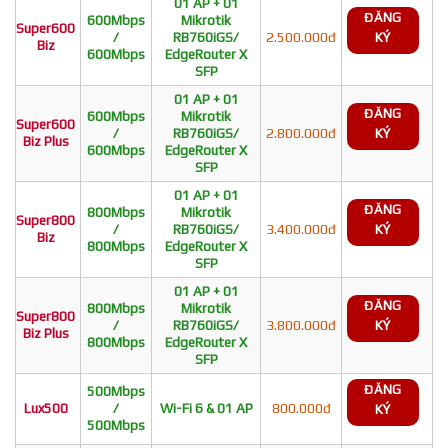
01 AP + 01
ĐĂNG
600Mbps
Mikrotik
Super600
/
RB760iGS/
2.500.000đ
KÝ
Biz
600Mbps
EdgeRouter X
SFP
01 AP + 01
ĐĂNG
600Mbps
Mikrotik
Super600
/
RB760iGS/
2.800.000đ
KÝ
Biz Plus
600Mbps
EdgeRouter X
SFP
01 AP + 01
ĐĂNG
800Mbps
Mikrotik
Super800
/
RB760iGS/
3.400.000đ
KÝ
Biz
800Mbps
EdgeRouter X
SFP
01 AP + 01
ĐĂNG
800Mbps
Mikrotik
Super800
/
RB760iGS/
3.800.000đ
KÝ
Biz Plus
800Mbps
EdgeRouter X
SFP
ĐĂNG
500Mbps
Lux500
/
Wi-Fi 6 & 01 AP
800.000đ
KÝ
500Mbps