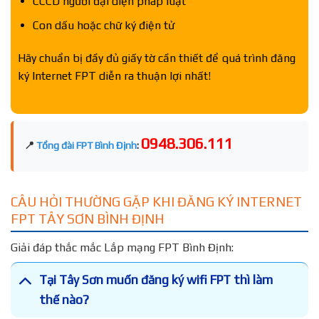
CCCD người đại diện pháp luật
Con dấu hoặc chữ ký điện tử
Hãy chuẩn bị đầy đủ giấy tờ cần thiết để quá trình đăng
ký Internet FPT diễn ra thuận lợi nhất!
0948.306.111
📍
Tổng đài FPT Bình Định
:
CÂU HỎI THƯỜNG GẶP KHI ĐĂNG KÝ INTERNET
FPT TÂY SƠN BÌNH ĐỊNH
Giải đáp thắc mắc Lắp mạng FPT Bình Định:
Tại Tây Sơn muốn đăng ký wifi FPT thì làm
thế nào?