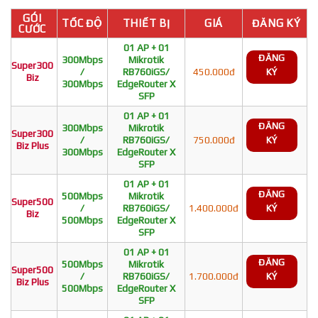
GÓI
TỐC ĐỘ
THIẾT BỊ
GIÁ
ĐĂNG KÝ
CƯỚC
01 AP + 01
ĐĂNG
300Mbps
Mikrotik
Super300
/
RB760iGS/
450.000đ
KÝ
Biz
300Mbps
EdgeRouter X
SFP
01 AP + 01
ĐĂNG
300Mbps
Mikrotik
Super300
/
RB760iGS/
750.000đ
KÝ
Biz Plus
300Mbps
EdgeRouter X
SFP
01 AP + 01
ĐĂNG
500Mbps
Mikrotik
Super500
/
RB760iGS/
1.400.000đ
KÝ
Biz
500Mbps
EdgeRouter X
SFP
01 AP + 01
ĐĂNG
500Mbps
Mikrotik
Super500
/
RB760iGS/
1.700.000đ
KÝ
Biz Plus
500Mbps
EdgeRouter X
SFP