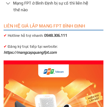
Mạng FPT ở Bình Định bị sự cố thì liên hệ
thế nào
LIÊN HỆ GIÁ LẮP MẠNG FPT BÌNH ĐỊNH
✔
Hotline hỗ trợ nhanh:
0948.306.111
✔
Đăng ký trực tiếp tại website:
https://mangcapquangfpt.com