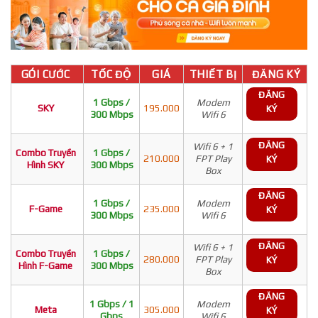
GÓI CƯỚC
TỐC ĐỘ
GIÁ
THIẾT BỊ
ĐĂNG KÝ
ĐĂNG
1 Gbps /
Modem
SKY
195.000
KÝ
300 Mbps
Wifi 6
ĐĂNG
Wifi 6 + 1
Combo Truyền
1 Gbps /
210.000
FPT Play
KÝ
Hình SKY
300 Mbps
Box
ĐĂNG
1 Gbps /
Modem
F-Game
235.000
KÝ
300 Mbps
Wifi 6
ĐĂNG
Wifi 6 + 1
Combo Truyền
1 Gbps /
280.000
FPT Play
KÝ
Hình F-Game
300 Mbps
Box
ĐĂNG
1 Gbps / 1
Modem
Meta
305.000
KÝ
Gbps
Wifi 6