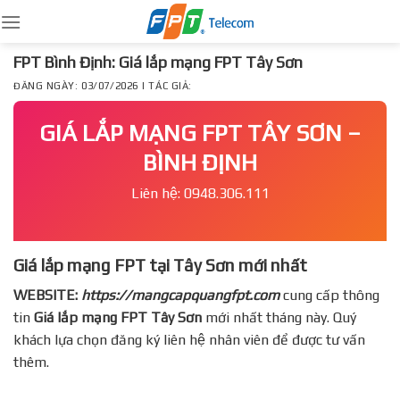
Skip
to
content
FPT Bình Định: Giá lắp mạng FPT Tây Sơn
ĐĂNG NGÀY: 03/07/2026 | TÁC GIẢ:
GIÁ LẮP MẠNG FPT TÂY SƠN –
BÌNH ĐỊNH
Liên hệ: 0948.306.111
Giá lắp mạng FPT tại Tây Sơn mới nhất
WEBSITE:
https://mangcapquangfpt.com
cung cấp thông
tin
Giá lắp mạng FPT
Tây Sơn
mới nhất tháng này. Quý
khách lựa chọn đăng ký liên hệ nhân viên để được tư vấn
thêm.