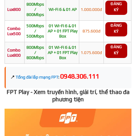
ĐĂNG
800Mbps
Lux800
/
Wi-Fi 6 & 01 AP
1.000.000đ
KÝ
800Mbps
ĐĂNG
500Mbps
01 Wi-Fi 6 & 01
Combo
/
AP + 01 FPT Play
875.600đ
KÝ
Lux500
500Mbps
Box
ĐĂNG
800Mbps
01 Wi-Fi 6 & 01
Combo
/
AP + 01 FPT Play
1.075.600đ
KÝ
Lux800
800Mbps
Box
0948.306.111
📍
Tổng đài lắp mạng FPT
:
FPT Play - Xem truyền hình, giải trí, thể thao đa
phương tiện