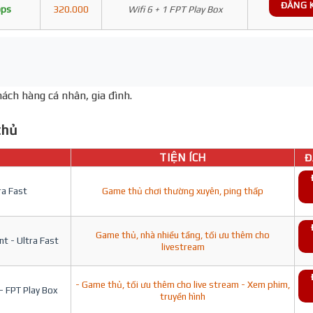
ĐĂNG 
bps
320.000
Wifi 6 + 1 FPT Play Box
ách hàng cá nhân, gia đình.
hủ
TIỆN ÍCH
Đ
ra Fast
Game thủ chơi thường xuyên, ping thấp
Game thủ, nhà nhiều tầng, tối ưu thêm cho
t - Ultra Fast
livestream
- Game thủ, tối ưu thêm cho live stream - Xem phim,
- FPT Play Box
truyền hình