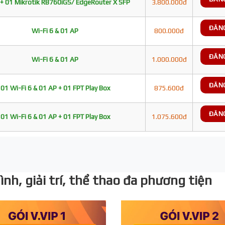
+ 01 Mikrotik RB760iGS/ EdgeRouter X SFP
3.800.000đ
ĐĂN
Wi-Fi 6 & 01 AP
800.000đ
ĐĂN
Wi-Fi 6 & 01 AP
1.000.000đ
ĐĂN
01 Wi-Fi 6 & 01 AP + 01 FPT Play Box
875.600đ
ĐĂN
01 Wi-Fi 6 & 01 AP + 01 FPT Play Box
1.075.600đ
nh, giải trí, thể thao đa phương tiện