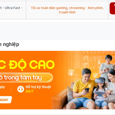
 - Ultra Fast -
Tối ưu toàn diện gaming, streaming - Xem phim,
truyền hình
 nghiệp