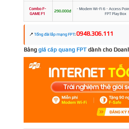
Combo F-
- Modem Wi-Fi 6 - Access Point
290.000đ
GAME F1
FPT Play Box
0948.306.111
📍
Tổng đài lắp mạng FPT
:
Bảng
giá cáp quang FPT
dành cho Doanh