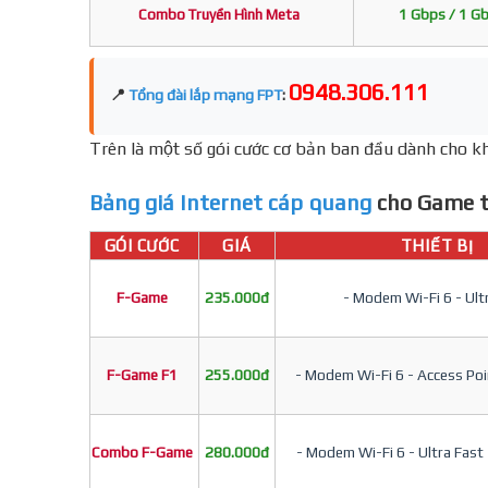
Combo Truyền Hình Meta
1 Gbps / 1 G
0948.306.111
📍
Tổng đài lắp mạng FPT
:
Trên là một số gói cước cơ bản ban đầu dành cho kh
Bảng giá Internet cáp quang
cho Game t
GÓI CƯỚC
GIÁ
THIẾT BỊ
F-Game
235.000đ
- Modem Wi-Fi 6 - Ult
F-Game F1
255.000đ
- Modem Wi-Fi 6 - Access Poin
Combo F-Game
280.000đ
- Modem Wi-Fi 6 - Ultra Fast 