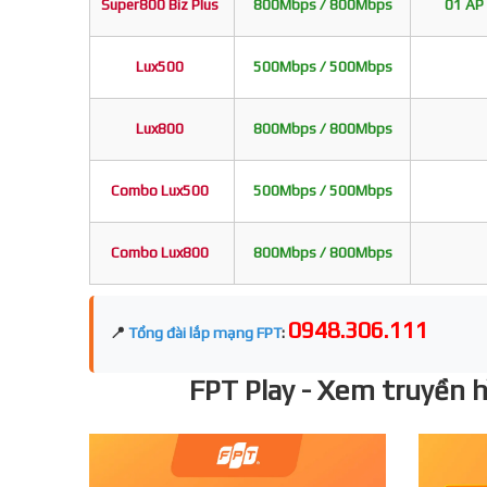
Super800 Biz Plus
800Mbps / 800Mbps
01 AP 
Lux500
500Mbps / 500Mbps
Lux800
800Mbps / 800Mbps
Combo Lux500
500Mbps / 500Mbps
Combo Lux800
800Mbps / 800Mbps
0948.306.111
📍
Tổng đài lắp mạng FPT
:
FPT Play - Xem truyền hì