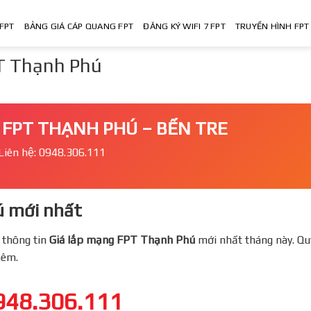
FPT
BẢNG GIÁ CÁP QUANG FPT
ĐĂNG KÝ WIFI 7 FPT
TRUYỀN HÌNH FPT
PT Thạnh Phú
 FPT THẠNH PHÚ – BẾN TRE
Liên hệ: 0948.306.111
 mới nhất
 thông tin
Giá lắp mạng FPT
Thạnh Phú
mới nhất tháng này. Qu
thêm.
948.306.111