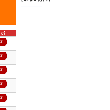
LẮP MẠNG FPT
KÝ
KÝ
KÝ
KÝ
KÝ
KÝ