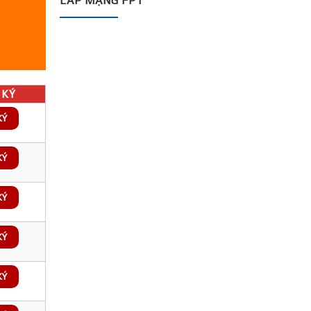
LẮP MẠNG FPT
KÝ
KÝ
KÝ
KÝ
KÝ
KÝ