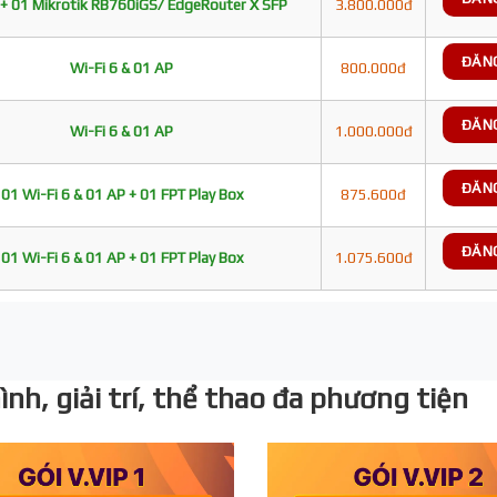
+ 01 Mikrotik RB760iGS/ EdgeRouter X SFP
3.800.000đ
ĐĂN
Wi-Fi 6 & 01 AP
800.000đ
ĐĂN
Wi-Fi 6 & 01 AP
1.000.000đ
ĐĂN
01 Wi-Fi 6 & 01 AP + 01 FPT Play Box
875.600đ
ĐĂN
01 Wi-Fi 6 & 01 AP + 01 FPT Play Box
1.075.600đ
nh, giải trí, thể thao đa phương tiện