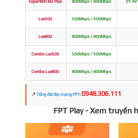
Super800 Biz Plus
800Mbps / 800Mbps
01 AP 
Lux500
500Mbps / 500Mbps
Lux800
800Mbps / 800Mbps
Combo Lux500
500Mbps / 500Mbps
Combo Lux800
800Mbps / 800Mbps
0948.306.111
📍
Tổng đài lắp mạng FPT
:
FPT Play - Xem truyền hì