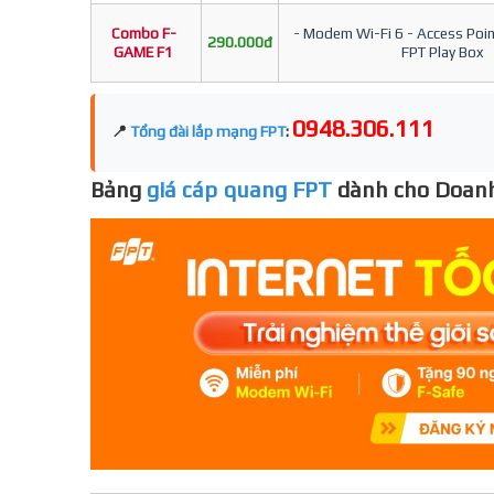
Combo F-
- Modem Wi-Fi 6 - Access Point
290.000đ
GAME F1
FPT Play Box
0948.306.111
📍
Tổng đài lắp mạng FPT
:
Bảng
giá cáp quang FPT
dành cho Doanh