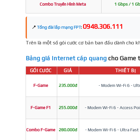
Combo Truyền Hình Meta
1 Gbps / 1 G
0948.306.111
📍
Tổng đài lắp mạng FPT
:
Trên là một số gói cước cơ bản ban đầu dành cho kh
Bảng giá Internet cáp quang
cho Game t
GÓI CƯỚC
GIÁ
THIẾT BỊ
F-Game
235.000đ
- Modem Wi-Fi 6 - Ult
F-Game F1
255.000đ
- Modem Wi-Fi 6 - Access Poin
Combo F-Game
280.000đ
- Modem Wi-Fi 6 - Ultra Fast 