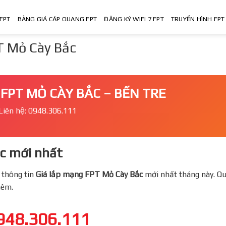
FPT
BẢNG GIÁ CÁP QUANG FPT
ĐĂNG KÝ WIFI 7 FPT
TRUYỀN HÌNH FPT
T Mỏ Cày Bắc
FPT MỎ CÀY BẮC – BẾN TRE
Liên hệ: 0948.306.111
 mới nhất
 thông tin
Giá lắp mạng FPT
Mỏ Cày Bắc
mới nhất tháng này. Qu
thêm.
948.306.111