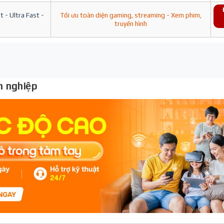
 - Ultra Fast -
Tối ưu toàn diện gaming, streaming - Xem phim,
truyền hình
 nghiệp