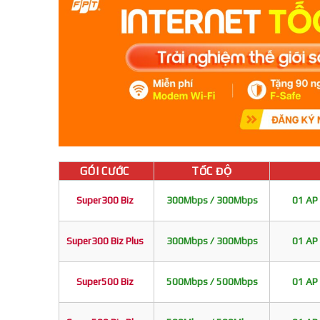
GÓI CƯỚC
TỐC ĐỘ
Super300 Biz
300Mbps / 300Mbps
01 AP 
Super300 Biz Plus
300Mbps / 300Mbps
01 AP 
Super500 Biz
500Mbps / 500Mbps
01 AP 