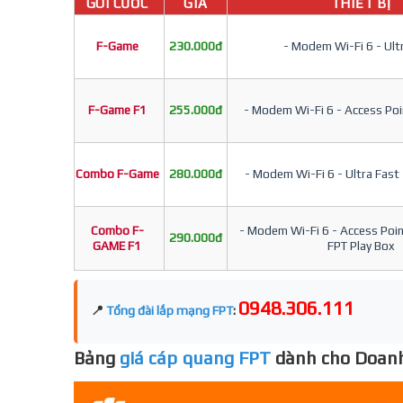
GÓI CƯỚC
GIÁ
THIẾT BỊ
F-Game
230.000đ
- Modem Wi-Fi 6 - Ult
F-Game F1
255.000đ
- Modem Wi-Fi 6 - Access Poin
Combo F-Game
280.000đ
- Modem Wi-Fi 6 - Ultra Fast 
Combo F-
- Modem Wi-Fi 6 - Access Point
290.000đ
GAME F1
FPT Play Box
0948.306.111
📍
Tổng đài lắp mạng FPT
:
Bảng
giá cáp quang FPT
dành cho Doanh