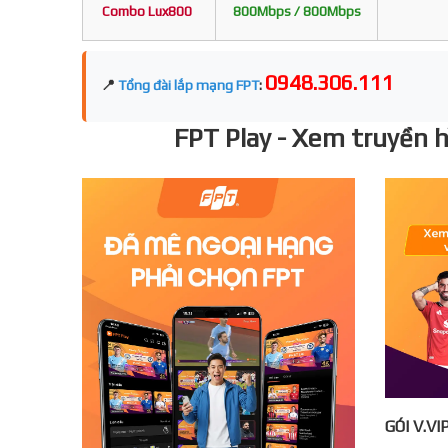
Combo Lux800
800Mbps / 800Mbps
0948.306.111
📍
Tổng đài lắp mạng FPT
:
FPT Play - Xem truyền hì
GÓI V.VI