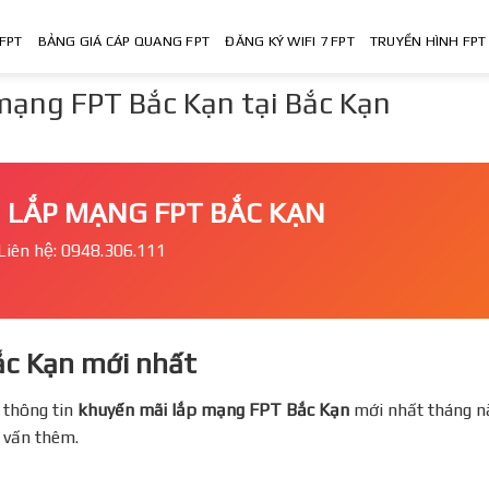
FPT
BẢNG GIÁ CÁP QUANG FPT
ĐĂNG KÝ WIFI 7 FPT
TRUYỀN HÌNH FPT
 mạng FPT Bắc Kạn tại Bắc Kạn
I LẮP MẠNG FPT BẮC KẠN
Liên hệ: 0948.306.111
ắc Kạn mới nhất
 thông tin
khuyến mãi lắp mạng FPT
Bắc Kạn
mới nhất tháng na
ư vấn thêm.