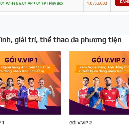
ĐĂN
01 Wi-Fi 6 & 01 AP + 01 FPT Play Box
1.075.600đ
nh, giải trí, thể thao đa phương tiện
P 1
GÓI V.VIP 2