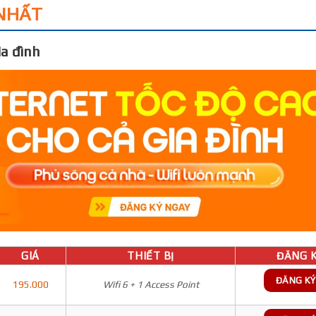
NHẤT
a đình
GIÁ
THIẾT BỊ
ĐĂNG K
ĐĂNG KÝ
195.000
Wifi 6 + 1 Access Point