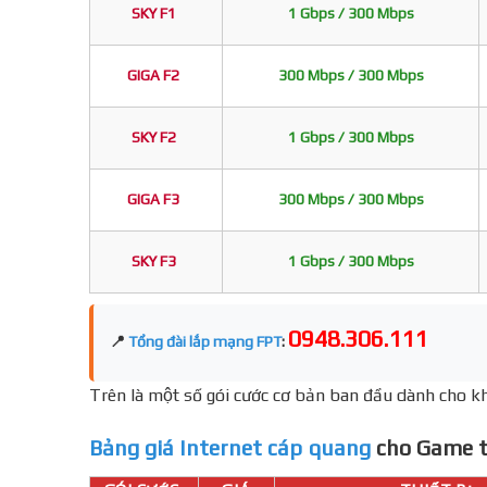
SKY F1
1 Gbps / 300 Mbps
GIGA F2
300 Mbps / 300 Mbps
SKY F2
1 Gbps / 300 Mbps
GIGA F3
300 Mbps / 300 Mbps
SKY F3
1 Gbps / 300 Mbps
0948.306.111
📍
Tổng đài lắp mạng FPT
:
Trên là một số gói cước cơ bản ban đầu dành cho kh
Bảng giá Internet cáp quang
cho Game t