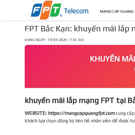
Skip
to
MẠNG CÁP QUANG 
content
FPT Bắc Kạn: khuyến mãi lắp
ĐĂNG NGÀY: 19/03/2026 | TÁC GIẢ:
KHUYẾN MÃ
khuyến mãi lắp mạng FPT tại B
WEBSITE:
https://mangcapquangfpt.com
cung cấp
khách lựa chọn đăng ký liên hệ nhân viên để được t