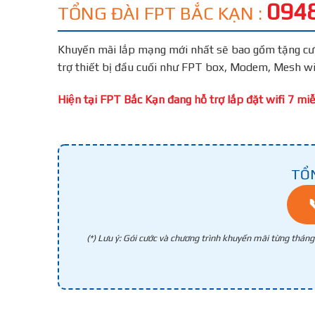
0948
TỔNG ĐÀI FPT BẮC KẠN :
Khuyến mãi lắp mạng mới nhất sẽ bao gồm tặng cươ
trợ thiết bị đầu cuối như FPT box, Modem, Mesh w
Hiện tại FPT Bắc Kạn đang hỗ trợ lắp đặt wifi 7 miễn
TỔ
(*) Lưu ý: Gói cước và chương trình khuyến mãi từng thán