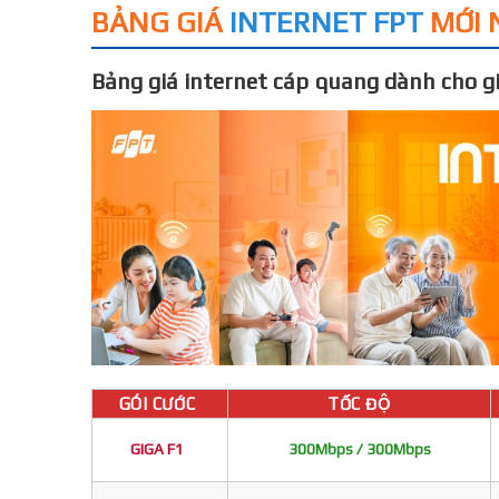
BẢNG GIÁ
INTERNET FPT
MỚI 
Bảng giá internet cáp quang dành cho gi
GÓI CƯỚC
TỐC ĐỘ
GIGA F1
300Mbps / 300Mbps