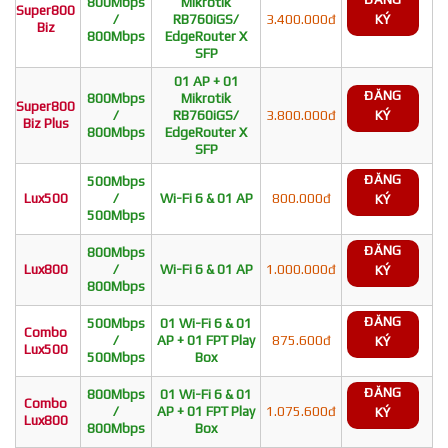
800Mbps
Mikrotik
Super800
/
RB760iGS/
3.400.000đ
KÝ
Biz
800Mbps
EdgeRouter X
SFP
01 AP + 01
ĐĂNG
800Mbps
Mikrotik
Super800
/
RB760iGS/
3.800.000đ
KÝ
Biz Plus
800Mbps
EdgeRouter X
SFP
ĐĂNG
500Mbps
Lux500
/
Wi-Fi 6 & 01 AP
800.000đ
KÝ
500Mbps
ĐĂNG
800Mbps
Lux800
/
Wi-Fi 6 & 01 AP
1.000.000đ
KÝ
800Mbps
ĐĂNG
500Mbps
01 Wi-Fi 6 & 01
Combo
/
AP + 01 FPT Play
875.600đ
KÝ
Lux500
500Mbps
Box
ĐĂNG
800Mbps
01 Wi-Fi 6 & 01
Combo
/
AP + 01 FPT Play
1.075.600đ
KÝ
Lux800
800Mbps
Box