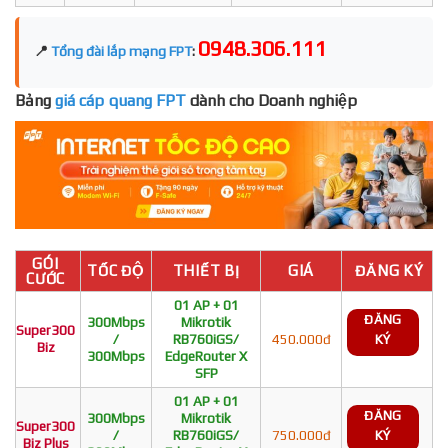
0948.306.111
📍
Tổng đài lắp mạng FPT
:
Bảng
giá cáp quang FPT
dành cho Doanh nghiệp
GÓI
TỐC ĐỘ
THIẾT BỊ
GIÁ
ĐĂNG KÝ
CƯỚC
01 AP + 01
ĐĂNG
300Mbps
Mikrotik
Super300
/
RB760iGS/
450.000đ
KÝ
Biz
300Mbps
EdgeRouter X
SFP
01 AP + 01
ĐĂNG
300Mbps
Mikrotik
Super300
/
RB760iGS/
750.000đ
KÝ
Biz Plus