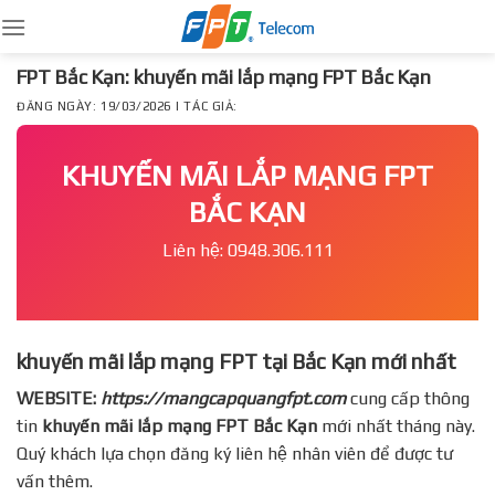
Skip
to
content
FPT Bắc Kạn: khuyến mãi lắp mạng FPT Bắc Kạn
ĐĂNG NGÀY: 19/03/2026 | TÁC GIẢ:
KHUYẾN MÃI LẮP MẠNG FPT
BẮC KẠN
Liên hệ: 0948.306.111
khuyến mãi lắp mạng FPT tại Bắc Kạn mới nhất
WEBSITE:
https://mangcapquangfpt.com
cung cấp thông
tin
khuyến mãi lắp mạng FPT
Bắc Kạn
mới nhất tháng này.
Quý khách lựa chọn đăng ký liên hệ nhân viên để được tư
vấn thêm.