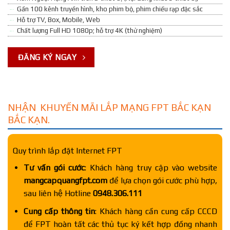
Gần 100 kênh truyền hình, kho phim bộ, phim chiếu rạp đặc sắc
Hỗ trợ TV, Box, Mobile, Web
Chất lượng Full HD 1080p; hỗ trợ 4K (thử nghiệm)
ĐĂNG KÝ NGAY
NHẬN KHUYẾN MÃI LẮP MẠNG FPT BẮC KẠN
BẮC KẠN.
Quy trình lắp đặt Internet FPT
Tư vấn gói cước
: Khách hàng truy cập vào website
mangcapquangfpt.com
để lựa chọn gói cước phù hợp,
sau liên hệ Hotline
0948.306.111
Cung cấp thông tin
: Khách hàng cần cung cấp CCCD
để FPT hoàn tất các thủ tục ký kết hợp đồng nhanh