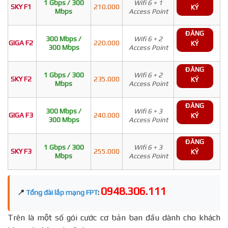
1 Gbps / 300
Wifi 6 + 1
SKY F1
210.000
KÝ
Mbps
Access Point
ĐĂNG
300 Mbps /
Wifi 6 + 2
GIGA F2
220.000
KÝ
300 Mbps
Access Point
ĐĂNG
1 Gbps / 300
Wifi 6 + 2
SKY F2
235.000
KÝ
Mbps
Access Point
ĐĂNG
300 Mbps /
Wifi 6 + 3
GIGA F3
240.000
KÝ
300 Mbps
Access Point
ĐĂNG
1 Gbps / 300
Wifi 6 + 3
SKY F3
255.000
KÝ
Mbps
Access Point
0948.306.111
📍
Tổng đài lắp mạng FPT
:
Trên là một số gói cước cơ bản ban đầu dành cho khách