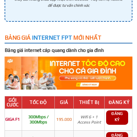
để được tư vấn chính xác
BẢNG GIÁ
INTERNET FPT
MỚI NHẤT
Bảng giá internet cáp quang dành cho gia đình
GÓI
TỐC ĐỘ
GIÁ
THIẾT BỊ
ĐĂNG KÝ
CƯỚC
ĐĂNG
300Mbps /
Wifi 6 + 1
GIGA F1
195.000
KÝ
300Mbps
Access Point
ĐĂNG