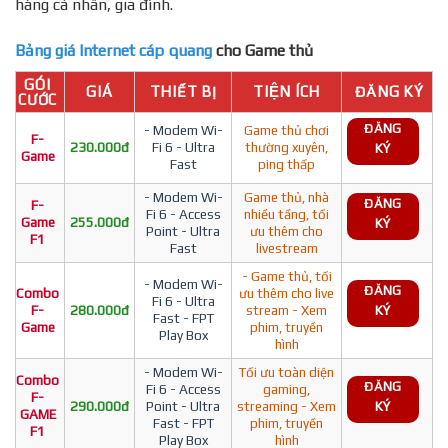
hàng cá nhân, gia đình.
Bảng giá Internet cáp quang
cho Game thủ
GÓI
GIÁ
THIẾT BỊ
TIỆN ÍCH
ĐĂNG KÝ
CƯỚC
ĐĂNG
- Modem Wi-
Game thủ chơi
F-
230.000đ
Fi 6 - Ultra
thường xuyên,
KÝ
Game
Fast
ping thấp
- Modem Wi-
Game thủ, nhà
ĐĂNG
F-
Fi 6 - Access
nhiều tầng, tối
Game
255.000đ
KÝ
Point - Ultra
ưu thêm cho
F1
Fast
livestream
- Game thủ, tối
- Modem Wi-
ĐĂNG
Combo
ưu thêm cho live
Fi 6 - Ultra
F-
280.000đ
stream - Xem
KÝ
Fast - FPT
Game
phim, truyền
Play Box
hình
- Modem Wi-
Tối ưu toàn diện
Combo
ĐĂNG
Fi 6 - Access
gaming,
F-
290.000đ
Point - Ultra
streaming - Xem
KÝ
GAME
Fast - FPT
phim, truyền
F1
Play Box
hình