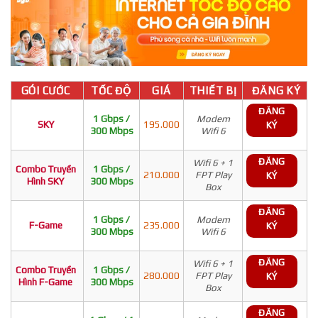
GÓI CƯỚC
TỐC ĐỘ
GIÁ
THIẾT BỊ
ĐĂNG KÝ
ĐĂNG
1 Gbps /
Modem
SKY
195.000
KÝ
300 Mbps
Wifi 6
ĐĂNG
Wifi 6 + 1
Combo Truyền
1 Gbps /
210.000
FPT Play
KÝ
Hình SKY
300 Mbps
Box
ĐĂNG
1 Gbps /
Modem
F-Game
235.000
KÝ
300 Mbps
Wifi 6
ĐĂNG
Wifi 6 + 1
Combo Truyền
1 Gbps /
280.000
FPT Play
KÝ
Hình F-Game
300 Mbps
Box
ĐĂNG