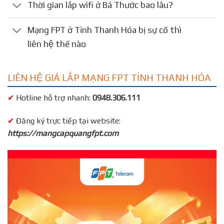
Thời gian lắp wifi ở Bá Thước bao lâu?
Mạng FPT ở Tỉnh Thanh Hóa bị sự cố thì
liên hệ thế nào
LIÊN HỆ GIÁ LẮP MẠNG FPT TỈNH THANH HÓA
✔
Hotline hỗ trợ nhanh:
0948.306.111
✔
Đăng ký trực tiếp tại website:
https://mangcapquangfpt.com