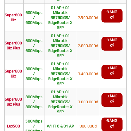
01 AP + 01
ĐĂNG
600Mbps
Mikrotik
Super600
/
RB760iGS/
2.500.000đ
KÝ
Biz
600Mbps
EdgeRouter X
SFP
01 AP + 01
ĐĂNG
600Mbps
Mikrotik
Super600
/
RB760iGS/
2.800.000đ
KÝ
Biz Plus
600Mbps
EdgeRouter X
SFP
01 AP + 01
ĐĂNG
800Mbps
Mikrotik
Super800
/
RB760iGS/
3.400.000đ
KÝ
Biz
800Mbps
EdgeRouter X
SFP
01 AP + 01
ĐĂNG
800Mbps
Mikrotik
Super800
/
RB760iGS/
3.800.000đ
KÝ
Biz Plus
800Mbps
EdgeRouter X
SFP
ĐĂNG
500Mbps
Lux500
/
Wi-Fi 6 & 01 AP
800.000đ
KÝ
500Mbps