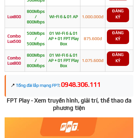
ĐĂNG
800Mbps
Lux800
/
Wi-Fi 6 & 01 AP
1.000.000đ
KÝ
800Mbps
ĐĂNG
500Mbps
01 Wi-Fi 6 & 01
Combo
/
AP + 01 FPT Play
875.600đ
KÝ
Lux500
500Mbps
Box
ĐĂNG
800Mbps
01 Wi-Fi 6 & 01
Combo
/
AP + 01 FPT Play
1.075.600đ
KÝ
Lux800
800Mbps
Box
0948.306.111
📍
Tổng đài lắp mạng FPT
:
FPT Play - Xem truyền hình, giải trí, thể thao đa
phương tiện