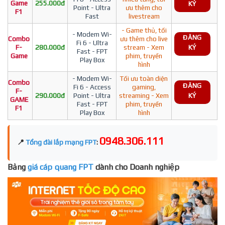
Game
255.000đ
KÝ
Point - Ultra
ưu thêm cho
F1
Fast
livestream
- Game thủ, tối
- Modem Wi-
ĐĂNG
Combo
ưu thêm cho live
Fi 6 - Ultra
F-
280.000đ
stream - Xem
KÝ
Fast - FPT
Game
phim, truyền
Play Box
hình
- Modem Wi-
Tối ưu toàn diện
Combo
ĐĂNG
Fi 6 - Access
gaming,
F-
290.000đ
Point - Ultra
streaming - Xem
KÝ
GAME
Fast - FPT
phim, truyền
F1
Play Box
hình
0948.306.111
📍
Tổng đài lắp mạng FPT
:
Bảng
giá cáp quang FPT
dành cho Doanh nghiệp