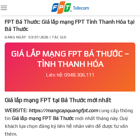
Skip
to
content
FPT Bá Thước: Giá lắp mạng FPT Tỉnh Thanh Hóa tại
Bá Thước
ĐĂNG NGÀY: 03/07/2026 | TÁC GIẢ:
GIÁ LẮP MẠNG FPT BÁ THƯỚC –
TỈNH THANH HÓA
Liên hệ: 0948.306.111
Giá lắp mạng FPT tại Bá Thước mới nhất
WEBSITE:
https://mangcapquangfpt.com
cung cấp thông
tin
Giá lắp mạng FPT
Bá Thước
mới nhất tháng này. Quý
khách lựa chọn đăng ký liên hệ nhân viên để được tư vấn
thêm.