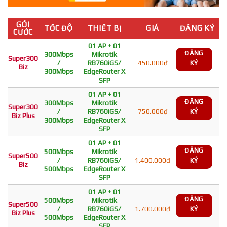
GÓI
TỐC ĐỘ
THIẾT BỊ
GIÁ
ĐĂNG KÝ
CƯỚC
01 AP + 01
ĐĂNG
300Mbps
Mikrotik
Super300
/
RB760iGS/
450.000đ
KÝ
Biz
300Mbps
EdgeRouter X
SFP
01 AP + 01
ĐĂNG
300Mbps
Mikrotik
Super300
/
RB760iGS/
750.000đ
KÝ
Biz Plus
300Mbps
EdgeRouter X
SFP
01 AP + 01
ĐĂNG
500Mbps
Mikrotik
Super500
/
RB760iGS/
1.400.000đ
KÝ
Biz
500Mbps
EdgeRouter X
SFP
01 AP + 01
ĐĂNG
500Mbps
Mikrotik
Super500
/
RB760iGS/
1.700.000đ
KÝ
Biz Plus
500Mbps
EdgeRouter X
SFP