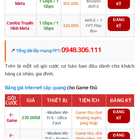
1 Gbps / 1
Modem
Meta
305.000
KÝ
Gbps
Wifi 6
ĐĂNG
Wifi 6 + 1
Combo Truyền
1 Gbps / 1
320.000
FPT Play
KÝ
Hình Meta
Gbps
Box
0948.306.111
📍
Tổng đài lắp mạng FPT
:
Trên là một số gói cước cơ bản ban đầu dành cho khách
hàng cá nhân, gia đình.
Bảng giá Internet cáp quang
cho Game thủ
GÓI
GIÁ
THIẾT BỊ
TIỆN ÍCH
ĐĂNG KÝ
CƯỚC
ĐĂNG
- Modem Wi-
Game thủ chơi
F-
235.000đ
Fi 6 - Ultra
thường xuyên,
KÝ
Game
Fast
ping thấp
- Modem Wi-
Game thủ, nhà
ĐĂNG
F-
Fi 6 - Access
nhiều tầng, tối