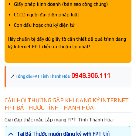
Giấy phép kinh doanh (bản sao công chứng)
CCCD người đại diện pháp luật
Con dấu hoặc chữ ký điện tử
Hãy chuẩn bị đầy đủ giấy tờ cần thiết để quá trình đăng
ký Internet FPT diễn ra thuận lợi nhất!
0948.306.111
📍
Tổng đài FPT Tỉnh Thanh Hóa
:
CÂU HỎI THƯỜNG GẶP KHI ĐĂNG KÝ INTERNET
FPT BÁ THƯỚC TỈNH THANH HÓA
Giải đáp thắc mắc Lắp mạng FPT Tỉnh Thanh Hóa:
Tại Bá Thước muốn đăng ký wifi FPT thì