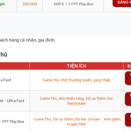
ĐĂNG 
bps
320.000
Wifi 6 + 1 FPT Play Box
ách hàng cá nhân, gia đình.
hủ
TIỆN ÍCH
Đ
ra Fast
Game thủ chơi thường xuyên, ping thấp
Game thủ, nhà nhiều tầng, tối ưu thêm cho
t - Ultra Fast
livestream
- Game thủ, tối ưu thêm cho live stream - Xem phim,
- FPT Play Box
truyền hình