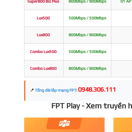
Super800 Biz Plus
800Mbps / 800Mbps
01 AP 
Lux500
500Mbps / 500Mbps
Lux800
800Mbps / 800Mbps
Combo Lux500
500Mbps / 500Mbps
Combo Lux800
800Mbps / 800Mbps
0948.306.111
📍
Tổng đài lắp mạng FPT
:
FPT Play - Xem truyền hì