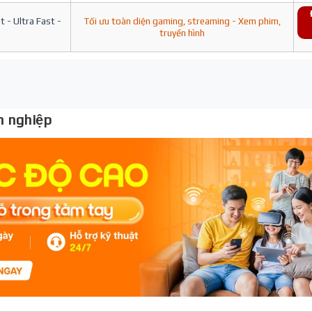
 - Ultra Fast -
Tối ưu toàn diện gaming, streaming - Xem phim,
truyền hình
 nghiệp