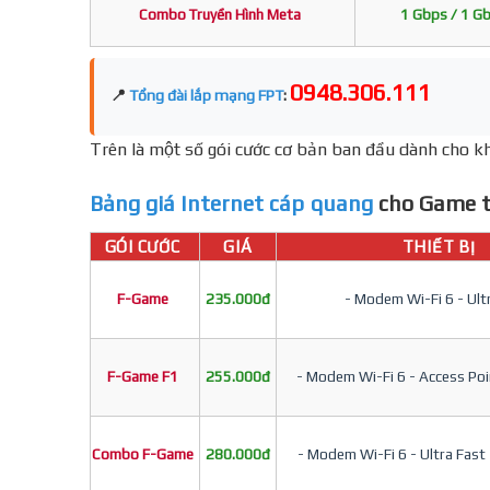
Combo Truyền Hình Meta
1 Gbps / 1 G
0948.306.111
📍
Tổng đài lắp mạng FPT
:
Trên là một số gói cước cơ bản ban đầu dành cho kh
Bảng giá Internet cáp quang
cho Game t
GÓI CƯỚC
GIÁ
THIẾT BỊ
F-Game
235.000đ
- Modem Wi-Fi 6 - Ult
F-Game F1
255.000đ
- Modem Wi-Fi 6 - Access Poin
Combo F-Game
280.000đ
- Modem Wi-Fi 6 - Ultra Fast 