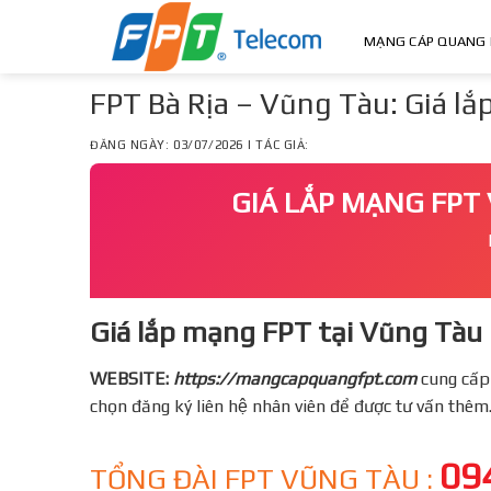
Skip
to
MẠNG CÁP QUANG 
content
FPT Bà Rịa – Vũng Tàu: Giá l
ĐĂNG NGÀY: 03/07/2026 | TÁC GIẢ:
GIÁ LẮP MẠNG FPT 
Giá lắp mạng FPT tại Vũng Tàu 
WEBSITE:
https://mangcapquangfpt.com
cung cấp
chọn đăng ký liên hệ nhân viên để được tư vấn thêm
09
TỔNG ĐÀI FPT VŨNG TÀU :