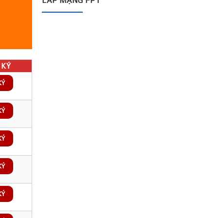
LẮP MẠNG FPT
KÝ
KÝ
KÝ
KÝ
KÝ
KÝ