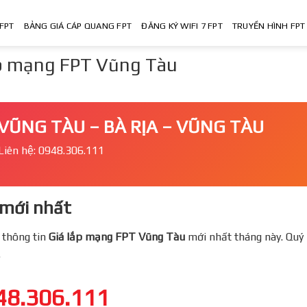
FPT
BẢNG GIÁ CÁP QUANG FPT
ĐĂNG KÝ WIFI 7 FPT
TRUYỀN HÌNH FPT
ắp mạng FPT Vũng Tàu
VŨNG TÀU – BÀ RỊA – VŨNG TÀU
Liên hệ: 0948.306.111
mới nhất
 thông tin
Giá lắp mạng FPT
Vũng Tàu
mới nhất tháng này. Quý 
.
48.306.111