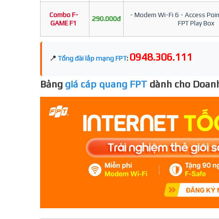
Combo F-
- Modem Wi-Fi 6 - Access Point
290.000đ
GAME F1
FPT Play Box
0948.306.111
📍
Tổng đài lắp mạng FPT
:
Bảng
giá cáp quang FPT
dành cho Doanh