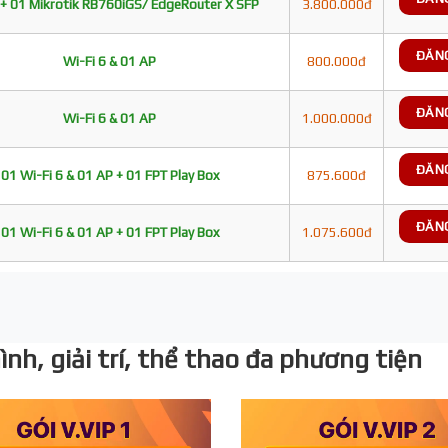
+ 01 Mikrotik RB760iGS/ EdgeRouter X SFP
3.800.000đ
ĐĂN
Wi-Fi 6 & 01 AP
800.000đ
ĐĂN
Wi-Fi 6 & 01 AP
1.000.000đ
ĐĂN
01 Wi-Fi 6 & 01 AP + 01 FPT Play Box
875.600đ
ĐĂN
01 Wi-Fi 6 & 01 AP + 01 FPT Play Box
1.075.600đ
nh, giải trí, thể thao đa phương tiện