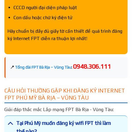
CCCD người đại diện pháp luật
Con dấu hoặc chữ ký điện tử
Hãy chuẩn bị đầy đủ giấy tờ cần thiết để quá trình đăng
ký Internet FPT diễn ra thuận lợi nhất!
0948.306.111
📍
Tổng đài FPT Bà Rịa – Vũng Tàu
:
CÂU HỎI THƯỜNG GẶP KHI ĐĂNG KÝ INTERNET
FPT PHÚ MỸ BÀ RỊA – VŨNG TÀU
Giải đáp thắc mắc Lắp mạng FPT Bà Rịa - Vũng Tàu:
Tại Phú Mỹ muốn đăng ký wifi FPT thì làm
thế nào?