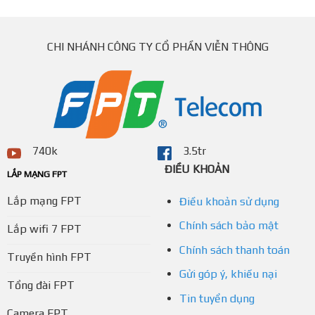
CHI NHÁNH CÔNG TY CỔ PHẦN VIỄN THÔNG
740k
3.5tr
ĐIỀU KHOẢN
LẮP MẠNG FPT
Lắp mạng FPT
Điều khoản sử dụng
Chính sách bảo mật
Lắp wifi 7 FPT
Chính sách thanh toán
Truyền hình FPT
Gửi góp ý, khiếu nại
Tổng đài FPT
Tin tuyển dụng
Camera FPT