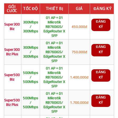
GÓI
TỐC ĐỘ
THIẾT BỊ
GIÁ
ĐĂNG KÝ
CƯỚC
01 AP + 01
ĐĂNG
300Mbps
Mikrotik
Super300
/
RB760iGS/
450.000đ
KÝ
Biz
300Mbps
EdgeRouter X
SFP
01 AP + 01
ĐĂNG
300Mbps
Mikrotik
Super300
/
RB760iGS/
750.000đ
KÝ
Biz Plus
300Mbps
EdgeRouter X
SFP
01 AP + 01
ĐĂNG
500Mbps
Mikrotik
Super500
/
RB760iGS/
1.400.000đ
KÝ
Biz
500Mbps
EdgeRouter X
SFP
01 AP + 01
ĐĂNG
500Mbps
Mikrotik
Super500
/
RB760iGS/
1.700.000đ
KÝ
Biz Plus
500Mbps
EdgeRouter X
SFP