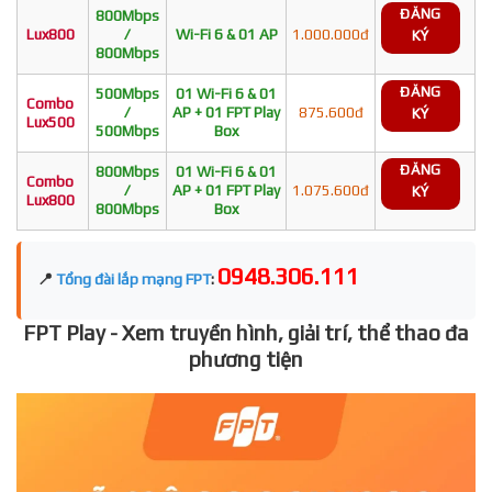
ĐĂNG
800Mbps
Lux800
/
Wi-Fi 6 & 01 AP
1.000.000đ
KÝ
800Mbps
ĐĂNG
500Mbps
01 Wi-Fi 6 & 01
Combo
/
AP + 01 FPT Play
875.600đ
KÝ
Lux500
500Mbps
Box
ĐĂNG
800Mbps
01 Wi-Fi 6 & 01
Combo
/
AP + 01 FPT Play
1.075.600đ
KÝ
Lux800
800Mbps
Box
0948.306.111
📍
Tổng đài lắp mạng FPT
:
FPT Play - Xem truyền hình, giải trí, thể thao đa
phương tiện