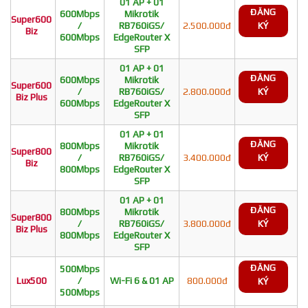
01 AP + 01
ĐĂNG
600Mbps
Mikrotik
Super600
/
RB760iGS/
2.500.000đ
KÝ
Biz
600Mbps
EdgeRouter X
SFP
01 AP + 01
ĐĂNG
600Mbps
Mikrotik
Super600
/
RB760iGS/
2.800.000đ
KÝ
Biz Plus
600Mbps
EdgeRouter X
SFP
01 AP + 01
ĐĂNG
800Mbps
Mikrotik
Super800
/
RB760iGS/
3.400.000đ
KÝ
Biz
800Mbps
EdgeRouter X
SFP
01 AP + 01
ĐĂNG
800Mbps
Mikrotik
Super800
/
RB760iGS/
3.800.000đ
KÝ
Biz Plus
800Mbps
EdgeRouter X
SFP
ĐĂNG
500Mbps
Lux500
/
Wi-Fi 6 & 01 AP
800.000đ
KÝ
500Mbps