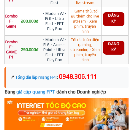
F1
Fast
livestream
- Game thủ, tối
- Modem Wi-
ĐĂNG
Combo
ưu thêm cho live
Fi 6 - Ultra
F-
280.000đ
stream - Xem
KÝ
Fast - FPT
Game
phim, truyền
Play Box
hình
- Modem Wi-
Tối ưu toàn diện
Combo
ĐĂNG
Fi 6 - Access
gaming,
F-
290.000đ
Point - Ultra
streaming - Xem
KÝ
GAME
Fast - FPT
phim, truyền
F1
Play Box
hình
0948.306.111
📍
Tổng đài lắp mạng FPT
:
Bảng
giá cáp quang FPT
dành cho Doanh nghiệp