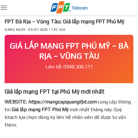
Skip
to
content
FPT Bà Rịa – Vũng Tàu: Giá lắp mạng FPT Phú Mỹ
ĐĂNG NGÀY: 03/07/2026 | TÁC GIẢ:
GIÁ LẮP MẠNG FPT PHÚ MỸ – BÀ
RỊA – VŨNG TÀU
Liên hệ: 0948.306.111
Giá lắp mạng FPT tại Phú Mỹ mới nhất
WEBSITE:
https://mangcapquangfpt.com
cung cấp thông
tin
Giá lắp mạng FPT
Phú Mỹ
mới nhất tháng này. Quý
khách lựa chọn đăng ký liên hệ nhân viên để được tư vấn
thêm.