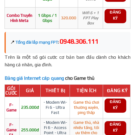
ĐĂNG
Wifi 6 + 1
Combo Truyền
1 Gbps / 1
320.000
FPT Play
KÝ
Hình Meta
Gbps
Box
0948.306.111
📍
Tổng đài lắp mạng FPT
:
Trên là một số gói cước cơ bản ban đầu dành cho khách
hàng cá nhân, gia đình.
Bảng giá Internet cáp quang
cho Game thủ
GÓI
GIÁ
THIẾT BỊ
TIỆN ÍCH
ĐĂNG KÝ
CƯỚC
ĐĂNG
- Modem Wi-
Game thủ chơi
F-
235.000đ
Fi 6 - Ultra
thường xuyên,
KÝ
Game
Fast
ping thấp
- Modem Wi-
Game thủ, nhà
ĐĂNG
F-
Fi 6 - Access
nhiều tầng, tối
Game
255.000đ
KÝ
Point - Ultra
ưu thêm cho