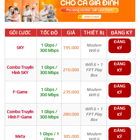
GÓI CƯỚC
TỐC ĐỘ
GIÁ
THIẾT BỊ
ĐĂNG KÝ
ĐĂNG
1 Gbps /
Modem
SKY
195.000
KÝ
300 Mbps
Wifi 6
ĐĂNG
Wifi 6 + 1
Combo Truyền
1 Gbps /
210.000
FPT Play
KÝ
Hình SKY
300 Mbps
Box
ĐĂNG
1 Gbps /
Modem
F-Game
235.000
KÝ
300 Mbps
Wifi 6
ĐĂNG
Wifi 6 + 1
Combo Truyền
1 Gbps /
280.000
FPT Play
KÝ
Hình F-Game
300 Mbps
Box
ĐĂNG
1 Gbps / 1
Modem
Meta
305.000
KÝ
Gbps
Wifi 6