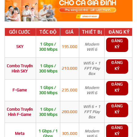
GÓI CƯỚC
TỐC ĐỘ
GIÁ
THIẾT BỊ
ĐĂNG KÝ
ĐĂNG
1 Gbps /
Modem
SKY
195.000
KÝ
300 Mbps
Wifi 6
ĐĂNG
Wifi 6 + 1
Combo Truyền
1 Gbps /
210.000
FPT Play
KÝ
Hình SKY
300 Mbps
Box
ĐĂNG
1 Gbps /
Modem
F-Game
235.000
KÝ
300 Mbps
Wifi 6
ĐĂNG
Wifi 6 + 1
Combo Truyền
1 Gbps /
280.000
FPT Play
KÝ
Hình F-Game
300 Mbps
Box
ĐĂNG
1 Gbps / 1
Modem
Meta
305.000
KÝ
Gbps
Wifi 6