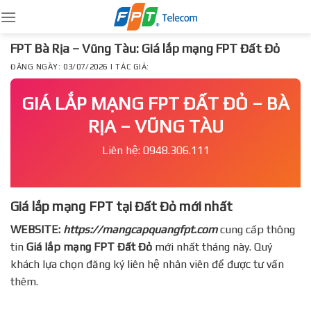
Skip
to
content
FPT Bà Rịa – Vũng Tàu: Giá lắp mạng FPT Đất Đỏ
ĐĂNG NGÀY: 03/07/2026 | TÁC GIẢ:
GIÁ LẮP MẠNG FPT ĐẤT ĐỎ – BÀ
RỊA – VŨNG TÀU
Liên hệ: 0948.306.111
Giá lắp mạng FPT tại Đất Đỏ mới nhất
WEBSITE:
https://mangcapquangfpt.com
cung cấp thông
tin
Giá lắp mạng FPT
Đất Đỏ
mới nhất tháng này. Quý
khách lựa chọn đăng ký liên hệ nhân viên để được tư vấn
thêm.