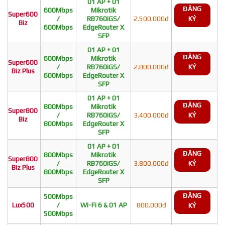
01 AP + 01
ĐĂNG
600Mbps
Mikrotik
Super600
/
RB760iGS/
2.500.000đ
KÝ
Biz
600Mbps
EdgeRouter X
SFP
01 AP + 01
ĐĂNG
600Mbps
Mikrotik
Super600
/
RB760iGS/
2.800.000đ
KÝ
Biz Plus
600Mbps
EdgeRouter X
SFP
01 AP + 01
ĐĂNG
800Mbps
Mikrotik
Super800
/
RB760iGS/
3.400.000đ
KÝ
Biz
800Mbps
EdgeRouter X
SFP
01 AP + 01
ĐĂNG
800Mbps
Mikrotik
Super800
/
RB760iGS/
3.800.000đ
KÝ
Biz Plus
800Mbps
EdgeRouter X
SFP
ĐĂNG
500Mbps
Lux500
/
Wi-Fi 6 & 01 AP
800.000đ
KÝ
500Mbps