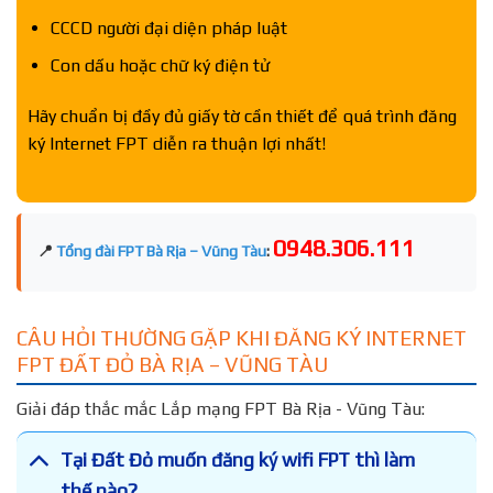
CCCD người đại diện pháp luật
Con dấu hoặc chữ ký điện tử
Hãy chuẩn bị đầy đủ giấy tờ cần thiết để quá trình đăng
ký Internet FPT diễn ra thuận lợi nhất!
0948.306.111
📍
Tổng đài FPT Bà Rịa – Vũng Tàu
:
CÂU HỎI THƯỜNG GẶP KHI ĐĂNG KÝ INTERNET
FPT ĐẤT ĐỎ BÀ RỊA – VŨNG TÀU
Giải đáp thắc mắc Lắp mạng FPT Bà Rịa - Vũng Tàu:
Tại Đất Đỏ muốn đăng ký wifi FPT thì làm
thế nào?