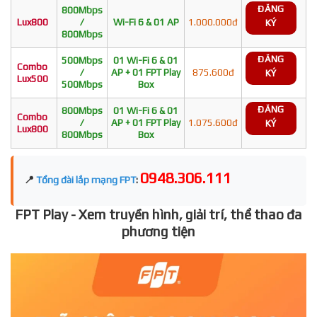
ĐĂNG
800Mbps
Lux800
/
Wi-Fi 6 & 01 AP
1.000.000đ
KÝ
800Mbps
ĐĂNG
500Mbps
01 Wi-Fi 6 & 01
Combo
/
AP + 01 FPT Play
875.600đ
KÝ
Lux500
500Mbps
Box
ĐĂNG
800Mbps
01 Wi-Fi 6 & 01
Combo
/
AP + 01 FPT Play
1.075.600đ
KÝ
Lux800
800Mbps
Box
0948.306.111
📍
Tổng đài lắp mạng FPT
:
FPT Play - Xem truyền hình, giải trí, thể thao đa
phương tiện