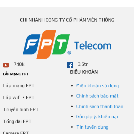
CHI NHÁNH CÔNG TY CỔ PHẦN VIỄN THÔNG
740k
3.5tr
ĐIỀU KHOẢN
LẮP MẠNG FPT
Lắp mạng FPT
Điều khoản sử dụng
Chính sách bảo mật
Lắp wifi 7 FPT
Chính sách thanh toán
Truyền hình FPT
Gửi góp ý, khiếu nại
Tổng đài FPT
Tin tuyển dụng
Camera FPT