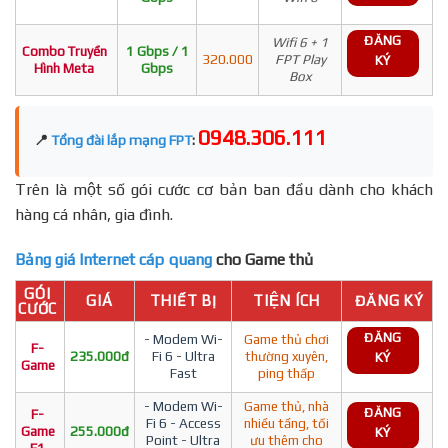
ĐĂNG
Wifi 6 + 1
Combo Truyền
1 Gbps / 1
320.000
FPT Play
KÝ
Hình Meta
Gbps
Box
0948.306.111
📍
Tổng đài lắp mạng FPT
:
Trên là một số gói cước cơ bản ban đầu dành cho khách
hàng cá nhân, gia đình.
Bảng giá Internet cáp quang
cho Game thủ
GÓI
GIÁ
THIẾT BỊ
TIỆN ÍCH
ĐĂNG KÝ
CƯỚC
ĐĂNG
- Modem Wi-
Game thủ chơi
F-
235.000đ
Fi 6 - Ultra
thường xuyên,
KÝ
Game
Fast
ping thấp
- Modem Wi-
Game thủ, nhà
ĐĂNG
F-
Fi 6 - Access
nhiều tầng, tối
Game
255.000đ
KÝ
Point - Ultra
ưu thêm cho