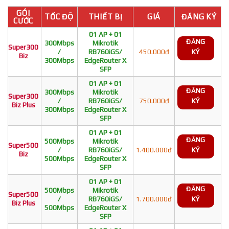
GÓI
TỐC ĐỘ
THIẾT BỊ
GIÁ
ĐĂNG KÝ
CƯỚC
01 AP + 01
ĐĂNG
300Mbps
Mikrotik
Super300
/
RB760iGS/
450.000đ
KÝ
Biz
300Mbps
EdgeRouter X
SFP
01 AP + 01
ĐĂNG
300Mbps
Mikrotik
Super300
/
RB760iGS/
750.000đ
KÝ
Biz Plus
300Mbps
EdgeRouter X
SFP
01 AP + 01
ĐĂNG
500Mbps
Mikrotik
Super500
/
RB760iGS/
1.400.000đ
KÝ
Biz
500Mbps
EdgeRouter X
SFP
01 AP + 01
ĐĂNG
500Mbps
Mikrotik
Super500
/
RB760iGS/
1.700.000đ
KÝ
Biz Plus
500Mbps
EdgeRouter X
SFP