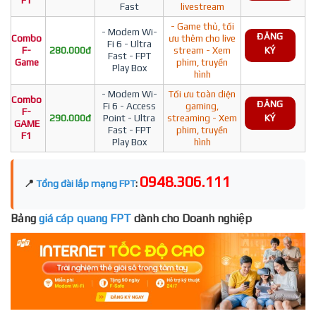
F1
Fast
livestream
- Game thủ, tối
- Modem Wi-
ĐĂNG
Combo
ưu thêm cho live
Fi 6 - Ultra
F-
280.000đ
stream - Xem
KÝ
Fast - FPT
Game
phim, truyền
Play Box
hình
- Modem Wi-
Tối ưu toàn diện
Combo
ĐĂNG
Fi 6 - Access
gaming,
F-
290.000đ
Point - Ultra
streaming - Xem
KÝ
GAME
Fast - FPT
phim, truyền
F1
Play Box
hình
0948.306.111
📍
Tổng đài lắp mạng FPT
:
Bảng
giá cáp quang FPT
dành cho Doanh nghiệp