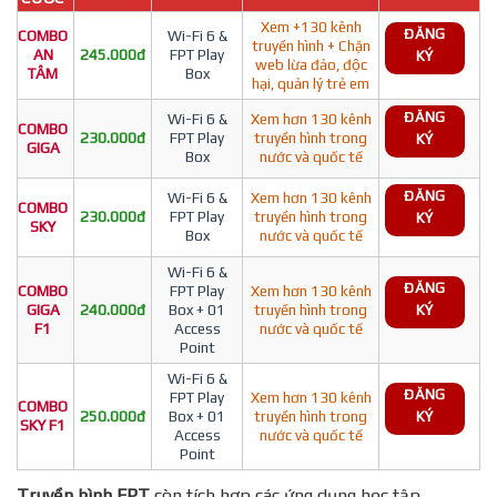
Xem +130 kênh
ĐĂNG
COMBO
Wi-Fi 6 &
truyền hình + Chặn
AN
245.000đ
FPT Play
KÝ
web lừa đảo, độc
TÂM
Box
hại, quản lý trẻ em
ĐĂNG
Wi-Fi 6 &
Xem hơn 130 kênh
COMBO
230.000đ
FPT Play
truyền hình trong
KÝ
GIGA
Box
nước và quốc tế
ĐĂNG
Wi-Fi 6 &
Xem hơn 130 kênh
COMBO
230.000đ
FPT Play
truyền hình trong
KÝ
SKY
Box
nước và quốc tế
Wi-Fi 6 &
ĐĂNG
COMBO
FPT Play
Xem hơn 130 kênh
GIGA
240.000đ
Box + 01
truyền hình trong
KÝ
F1
Access
nước và quốc tế
Point
Wi-Fi 6 &
ĐĂNG
FPT Play
Xem hơn 130 kênh
COMBO
250.000đ
Box + 01
truyền hình trong
KÝ
SKY F1
Access
nước và quốc tế
Point
Truyền hình FPT
còn tích hợp các ứng dụng học tập,