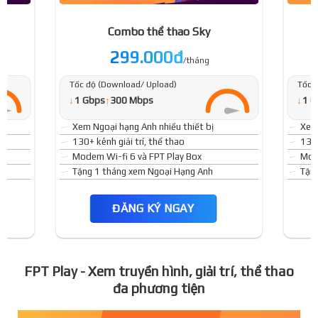
Combo thể thao Sky
299.000đ
/tháng
Tốc độ (Download/ Upload)
Tốc 
↓
↓
1 Gbps
↑
300 Mbps
1 G
Xem Ngoại hạng Anh nhiều thiết bị
Xem 
130+ kênh giải trí, thể thao
130+
Modem Wi-fi 6 và FPT Play Box
Mode
Tặng 1 tháng xem Ngoại Hạng Anh
Tặn
ĐĂNG KÝ NGAY
FPT Play - Xem truyền hình, giải trí, thể thao
đa phương tiện