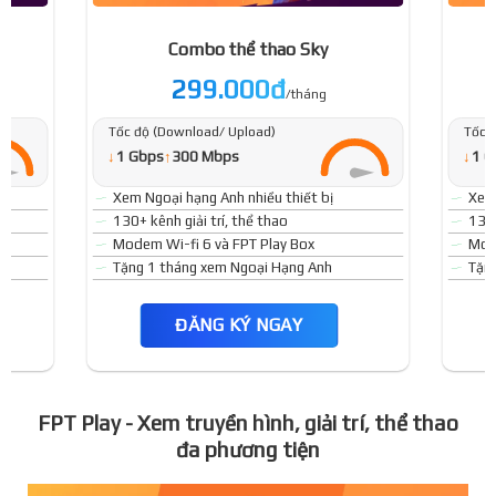
Combo thể thao Sky
299.000đ
/tháng
Tốc độ (Download/ Upload)
Tốc 
↓
↓
1 Gbps
↑
300 Mbps
1 G
Xem Ngoại hạng Anh nhiều thiết bị
Xem 
130+ kênh giải trí, thể thao
130+
Modem Wi-fi 6 và FPT Play Box
Mode
Tặng 1 tháng xem Ngoại Hạng Anh
Tặn
ĐĂNG KÝ NGAY
FPT Play - Xem truyền hình, giải trí, thể thao
đa phương tiện