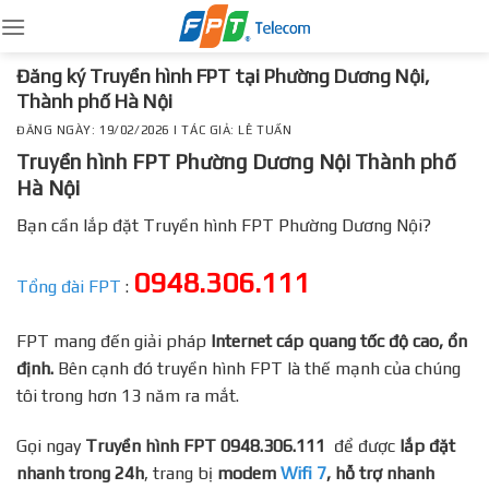
Skip
to
content
Đăng ký Truyền hình FPT tại Phường Dương Nội,
Thành phố Hà Nội
ĐĂNG NGÀY: 19/02/2026 | TÁC GIẢ: LÊ TUẤN
Truyền hình FPT Phường Dương Nội Thành phố
Hà Nội
Bạn cần lắp đặt Truyền hình FPT Phường Dương Nội?
0948.306.111
Tổng đài FPT
:
FPT mang đến giải pháp
Internet cáp quang tốc độ cao, ổn
định.
Bên cạnh đó truyền hình FPT là thế mạnh của chúng
tôi trong hơn 13 năm ra mắt.
Gọi ngay
Truyền hình FPT 0948.306.111
để được
lắp đặt
nhanh trong 24h
, trang bị
modem
Wifi 7
, hỗ trợ nhanh