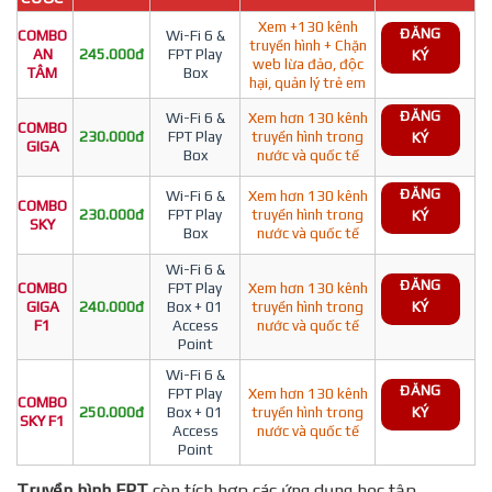
Xem +130 kênh
ĐĂNG
COMBO
Wi-Fi 6 &
truyền hình + Chặn
AN
245.000đ
FPT Play
KÝ
web lừa đảo, độc
TÂM
Box
hại, quản lý trẻ em
ĐĂNG
Wi-Fi 6 &
Xem hơn 130 kênh
COMBO
230.000đ
FPT Play
truyền hình trong
KÝ
GIGA
Box
nước và quốc tế
ĐĂNG
Wi-Fi 6 &
Xem hơn 130 kênh
COMBO
230.000đ
FPT Play
truyền hình trong
KÝ
SKY
Box
nước và quốc tế
Wi-Fi 6 &
ĐĂNG
COMBO
FPT Play
Xem hơn 130 kênh
GIGA
240.000đ
Box + 01
truyền hình trong
KÝ
F1
Access
nước và quốc tế
Point
Wi-Fi 6 &
ĐĂNG
FPT Play
Xem hơn 130 kênh
COMBO
250.000đ
Box + 01
truyền hình trong
KÝ
SKY F1
Access
nước và quốc tế
Point
Truyền hình FPT
còn tích hợp các ứng dụng học tập,