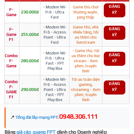
ĐĂNG
- Modem Wi-
Game thủ chơi
F-
230.000đ
Fi 6 - Ultra
thường xuyên,
KÝ
Game
Fast
ping thấp
- Modem Wi-
Game thủ, nhà
ĐĂNG
F-
Fi 6 - Access
nhiều tầng, tối
Game
255.000đ
KÝ
Point - Ultra
ưu thêm cho
F1
Fast
livestream
- Game thủ, tối
- Modem Wi-
ĐĂNG
Combo
ưu thêm cho live
Fi 6 - Ultra
F-
280.000đ
stream - Xem
KÝ
Fast - FPT
Game
phim, truyền
Play Box
hình
- Modem Wi-
Tối ưu toàn diện
Combo
ĐĂNG
Fi 6 - Access
gaming,
F-
290.000đ
Point - Ultra
streaming - Xem
KÝ
GAME
Fast - FPT
phim, truyền
F1
Play Box
hình
0948.306.111
📍
Tổng đài lắp mạng FPT
:
Bảng
giá cáp quang FPT
dành cho Doanh nghiệp