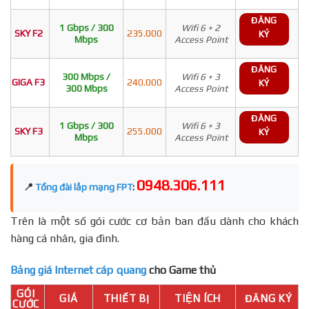
ĐĂNG
1 Gbps / 300
Wifi 6 + 2
SKY F2
235.000
KÝ
Mbps
Access Point
ĐĂNG
300 Mbps /
Wifi 6 + 3
GIGA F3
240.000
KÝ
300 Mbps
Access Point
ĐĂNG
1 Gbps / 300
Wifi 6 + 3
SKY F3
255.000
KÝ
Mbps
Access Point
0948.306.111
📍
Tổng đài lắp mạng FPT
:
Trên là một số gói cước cơ bản ban đầu dành cho khách
hàng cá nhân, gia đình.
Bảng giá Internet cáp quang
cho Game thủ
GÓI
GIÁ
THIẾT BỊ
TIỆN ÍCH
ĐĂNG KÝ
CƯỚC