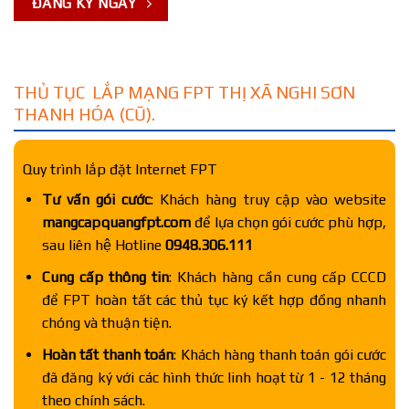
ĐĂNG KÝ NGAY
THỦ TỤC LẮP MẠNG FPT THỊ XÃ NGHI SƠN
THANH HÓA (CŨ).
Quy trình lắp đặt Internet FPT
Tư vấn gói cước
: Khách hàng truy cập vào website
mangcapquangfpt.com
để lựa chọn gói cước phù hợp,
sau liên hệ Hotline
0948.306.111
Cung cấp thông tin
: Khách hàng cần cung cấp CCCD
để FPT hoàn tất các thủ tục ký kết hợp đồng nhanh
chóng và thuận tiện.
Hoàn tất thanh toán
: Khách hàng thanh toán gói cước
đã đăng ký với các hình thức linh hoạt từ 1 - 12 tháng
theo chính sách.