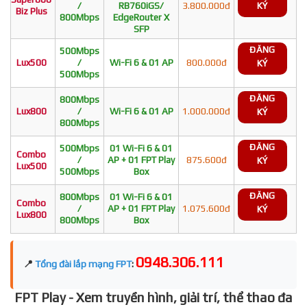
/
RB760iGS/
3.800.000đ
KÝ
Biz Plus
800Mbps
EdgeRouter X
SFP
ĐĂNG
500Mbps
Lux500
/
Wi-Fi 6 & 01 AP
800.000đ
KÝ
500Mbps
ĐĂNG
800Mbps
Lux800
/
Wi-Fi 6 & 01 AP
1.000.000đ
KÝ
800Mbps
ĐĂNG
500Mbps
01 Wi-Fi 6 & 01
Combo
/
AP + 01 FPT Play
875.600đ
KÝ
Lux500
500Mbps
Box
ĐĂNG
800Mbps
01 Wi-Fi 6 & 01
Combo
/
AP + 01 FPT Play
1.075.600đ
KÝ
Lux800
800Mbps
Box
0948.306.111
📍
Tổng đài lắp mạng FPT
:
FPT Play - Xem truyền hình, giải trí, thể thao đa