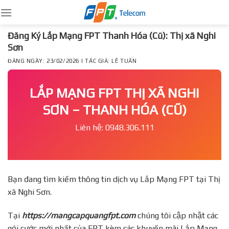
Skip
to
content
Đăng Ký Lắp Mạng FPT Thanh Hóa (Cũ): Thị xã Nghi
Sơn
ĐĂNG NGÀY: 23/02/2026 | TÁC GIẢ: LÊ TUẤN
LẮP MẠNG FPT THỊ XÃ NGHI
SƠN – THANH HÓA (CŨ)
Liên hệ: 0948.306.111
Bạn đang tìm kiếm thông tin dịch vụ Lắp Mạng FPT tại Thị
xã Nghi Sơn.
Tại
https://mangcapquangfpt.com
chúng tôi cập nhật các
gói cước mới nhất của FPT kèm các khuyến mãi Lắp Mạng