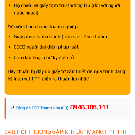
Hộ chiếu và giấy tạm trú/thường trú (đối với người
nước ngoài)
Đối với khách hàng doanh nghiệp
Giấy phép kinh doanh (bản sao công chứng)
CCCD người đại diện pháp luật
Con dấu hoặc chữ ký điện tử
Hãy chuẩn bị đầy đủ giấy tờ cần thiết để quá trình đăng
ký Internet FPT diễn ra thuận lợi nhất!
0948.306.111
📍
Tổng đài FPT Thanh Hóa (Cũ)
:
CÂU HỎI THƯỜNG GẶP KHI LẮP MẠNG FPT THỊ