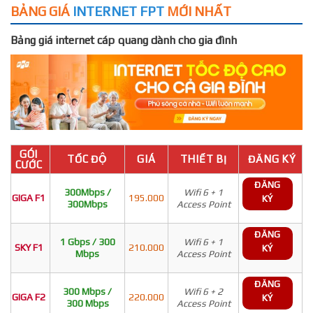
BẢNG GIÁ
INTERNET FPT
MỚI NHẤT
Bảng giá internet cáp quang dành cho gia đình
GÓI
TỐC ĐỘ
GIÁ
THIẾT BỊ
ĐĂNG KÝ
CƯỚC
ĐĂNG
300Mbps /
Wifi 6 + 1
GIGA F1
195.000
KÝ
300Mbps
Access Point
ĐĂNG
1 Gbps / 300
Wifi 6 + 1
SKY F1
210.000
KÝ
Mbps
Access Point
ĐĂNG
300 Mbps /
Wifi 6 + 2
GIGA F2
220.000
KÝ
300 Mbps
Access Point