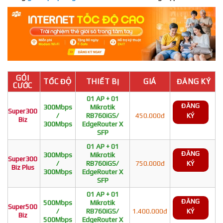
GÓI
TỐC ĐỘ
THIẾT BỊ
GIÁ
ĐĂNG KÝ
CƯỚC
01 AP + 01
ĐĂNG
300Mbps
Mikrotik
Super300
/
RB760iGS/
450.000đ
KÝ
Biz
300Mbps
EdgeRouter X
SFP
01 AP + 01
ĐĂNG
300Mbps
Mikrotik
Super300
/
RB760iGS/
750.000đ
KÝ
Biz Plus
300Mbps
EdgeRouter X
SFP
01 AP + 01
ĐĂNG
500Mbps
Mikrotik
Super500
/
RB760iGS/
1.400.000đ
KÝ
Biz
500Mbps
EdgeRouter X